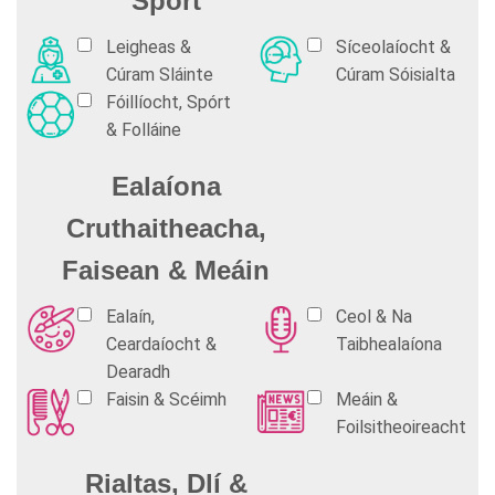
Spórt
Leigheas &
Síceolaíocht &
Cúram Sláinte
Cúram Sóisialta
Fóillíocht, Spórt
& Folláine
Ealaíona
Cruthaitheacha,
Faisean & Meáin
Ealaín,
Ceol & Na
Ceardaíocht &
Taibhealaíona
Dearadh
Faisin & Scéimh
Meáin &
Foilsitheoireacht
Rialtas, Dlí &