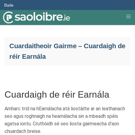
Baile
Cuardaitheoir Gairme – Cuardaigh de
réir Earnála
Cuardaigh de réir Earnála
Amharc tríd na hEarnálacha atá liostáilte ar an leathanach
seo agus roghnaigh na hearnálacha sin a mbeadh spéis
agatsa iontu. Cruthóidh sé seo liosta gairmeacha d’aon
chuardach breise.