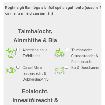
Roghnaigh Rannóga a bhfuil spéis agat iontu (suas le 4
cinn ar a mhéid san iomlán)
Talmhaíocht,
Ainmhithe & Bia
Ainmhithe agus
Talmhaíocht,
Tréidliacht
Gairneoireacht &
Foraoiseacht
Cúrsaí Mara,
Bia & Deochanna
Iascaireacht &
Dobharshaothrú
Eolaíocht,
Innealtóireacht &