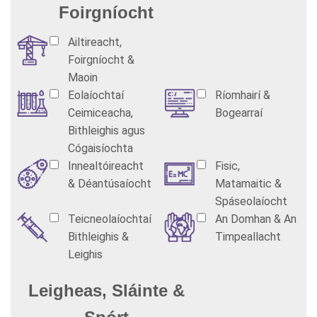
Foirgníocht
Ailtireacht,
Foirgníocht &
Maoin
Eolaíochtaí
Ríomhairí &
Ceimiceacha,
Bogearraí
Bithleighis agus
Cógaisíochta
Innealtóireacht
Fisic,
& Déantúsaíocht
Matamaitic &
Spáseolaíocht
Teicneolaíochtaí
An Domhan & An
Bithleighis &
Timpeallacht
Leighis
Leigheas, Sláinte &