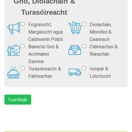
Gnó, Díolacháin &
Turasóireacht
Fógraíocht,
Díolacháin,
Margaíocht agus
Miondíol &
Caidreamh Poiblí
Ceannach
Bainistiú Gnó &
Cléireachas &
Acmhainní
Riarachán
Daonna
Turasóireacht &
Iompar &
Fáilteachas
Lóistíocht