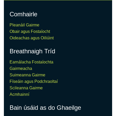
Comhairle
Pleanáil Gairme
Obair agus Fostaíocht
Oideachas agus Oiliúint
Breathnaigh Tríd
Earnálacha Fostaíochta
Gairmeacha
Suimeanna Gairme
Físeáin agus Podchraoltaí
Scileanna Gairme
Acmhainní
Bain úsáid as do Ghaeilge