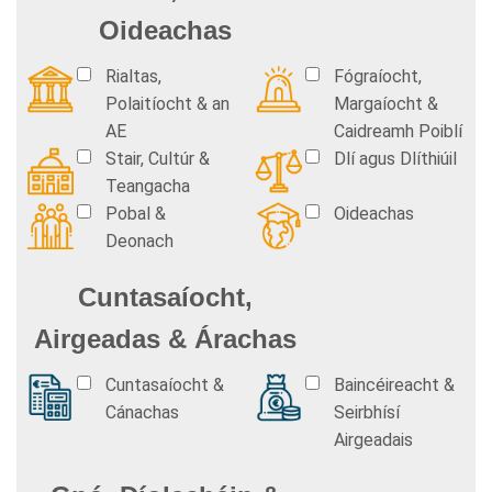
Oideachas
Rialtas,
Fógraíocht,
Polaitíocht & an
Margaíocht &
AE
Caidreamh Poiblí
Stair, Cultúr &
Dlí agus Dlíthiúil
Teangacha
Pobal &
Oideachas
Deonach
Cuntasaíocht,
Airgeadas & Árachas
Cuntasaíocht &
Baincéireacht &
Cánachas
Seirbhísí
Airgeadais