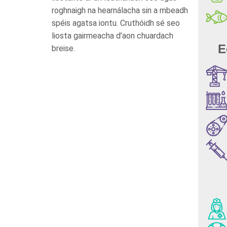
roghnaigh na hearnálacha sin a mbeadh
spéis agatsa iontu. Cruthóidh sé seo
liosta gairmeacha d’aon chuardach
E
breise.