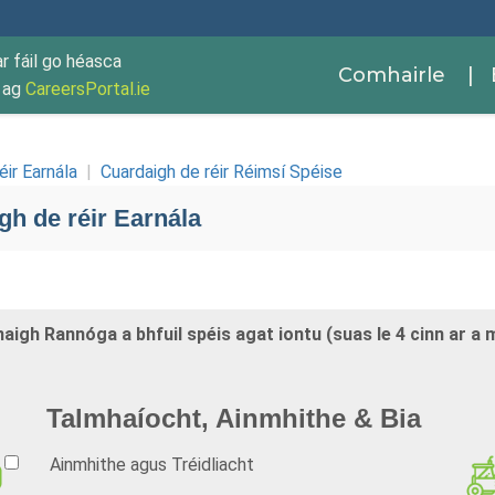
ar fáil go héasca
Comhairle
| 
r ag
CareersPortal.ie
éir Earnála
|
Cuardaigh de réir Réimsí Spéise
gh de réir Earnála
aigh Rannóga a bhfuil spéis agat iontu (suas le 4 cinn ar a 
Talmhaíocht, Ainmhithe & Bia
Ainmhithe agus Tréidliacht