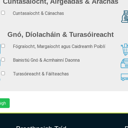
Cuntasaíocht, Airgeadas & Árachas
Cuntasaíocht & Cánachas
Gnó, Díolacháin & Turasóireacht
Fógraíocht, Margaíocht agus Caidreamh Poiblí
Bainistiú Gnó & Acmhainní Daonna
Turasóireacht & Fáilteachas