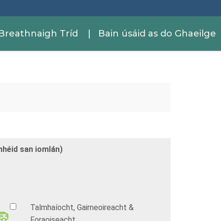
Breathnaigh Tríd
| Bain úsáid as do Ghaeilge
mhéid san iomlán)
Talmhaíocht, Gairneoireacht &
Foraoiseacht