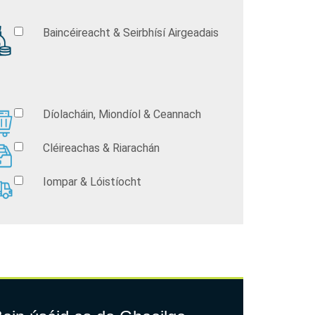
Baincéireacht & Seirbhísí Airgeadais
Díolacháin, Miondíol & Ceannach
Cléireachas & Riarachán
Iompar & Lóistíocht