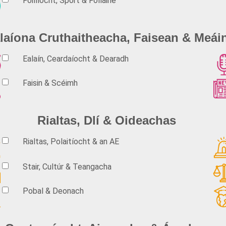
Fóillíocht, Spórt & Folláine
laíona Cruthaitheacha, Faisean & Meái
Ealaín, Ceardaíocht & Dearadh
Faisin & Scéimh
Rialtas, Dlí & Oideachas
Rialtas, Polaitíocht & an AE
Stair, Cultúr & Teangacha
Pobal & Deonach