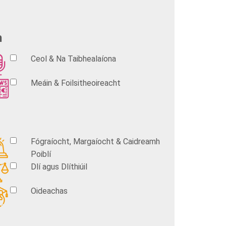
n
Ceol & Na Taibhealaíona
Meáin & Foilsitheoireacht
Fógraíocht, Margaíocht & Caidreamh
Poiblí
Dlí agus Dlíthiúil
Oideachas