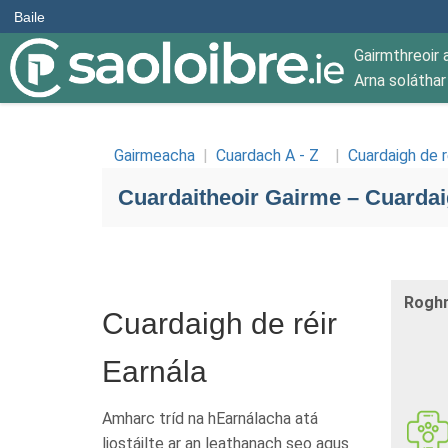
Baile
Gairmthreoir 
Arna solátha
Gairmeacha
|
Cuardach A - Z
|
Cuardaigh de r
Cuardaitheoir Gairme – Cuardai
Roghn
Cuardaigh de réir
Earnála
Amharc tríd na hEarnálacha atá
liostáilte ar an leathanach seo agus