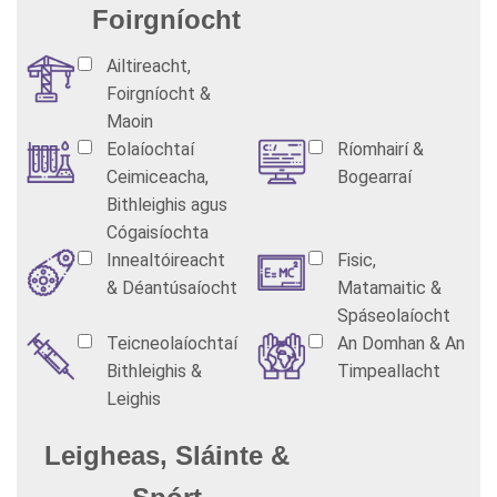
Foirgníocht
Ailtireacht,
Foirgníocht &
Maoin
Eolaíochtaí
Ríomhairí &
Ceimiceacha,
Bogearraí
Bithleighis agus
Cógaisíochta
Innealtóireacht
Fisic,
& Déantúsaíocht
Matamaitic &
Spáseolaíocht
Teicneolaíochtaí
An Domhan & An
Bithleighis &
Timpeallacht
Leighis
Leigheas, Sláinte &