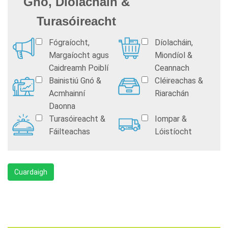
Gnó, Díolacháin &
Turasóireacht
Fógraíocht,
Díolacháin,
Margaíocht agus
Miondíol &
Caidreamh Poiblí
Ceannach
Bainistiú Gnó &
Cléireachas &
Acmhainní
Riarachán
Daonna
Turasóireacht &
Iompar &
Fáilteachas
Lóistíocht