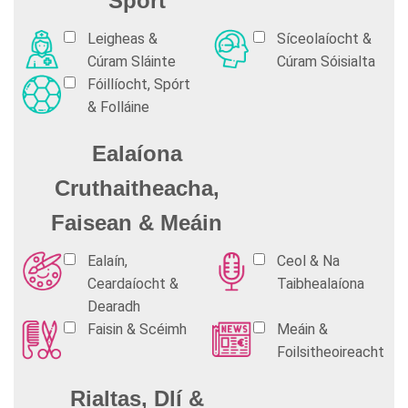
Spórt
Leigheas &
Síceolaíocht &
Cúram Sláinte
Cúram Sóisialta
Fóillíocht, Spórt
& Folláine
Ealaíona
Cruthaitheacha,
Faisean & Meáin
Ealaín,
Ceol & Na
Ceardaíocht &
Taibhealaíona
Dearadh
Faisin & Scéimh
Meáin &
Foilsitheoireacht
Rialtas, Dlí &