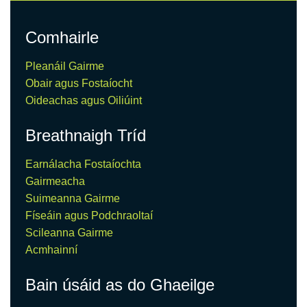
Comhairle
Pleanáil Gairme
Obair agus Fostaíocht
Oideachas agus Oiliúint
Breathnaigh Tríd
Earnálacha Fostaíochta
Gairmeacha
Suimeanna Gairme
Físeáin agus Podchraoltaí
Scileanna Gairme
Acmhainní
Bain úsáid as do Ghaeilge