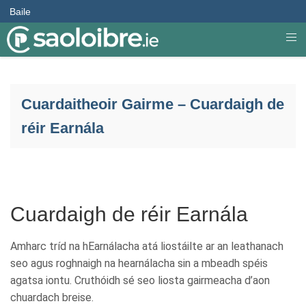
Baile
Cuardaitheoir Gairme – Cuardaigh de
réir Earnála
Cuardaigh de réir Earnála
Amharc tríd na hEarnálacha atá liostáilte ar an leathanach
seo agus roghnaigh na hearnálacha sin a mbeadh spéis
agatsa iontu. Cruthóidh sé seo liosta gairmeacha d’aon
chuardach breise.