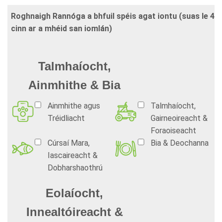
Roghnaigh Rannóga a bhfuil spéis agat iontu (suas le 4
cinn ar a mhéid san iomlán)
Talmhaíocht,
Ainmhithe & Bia
Ainmhithe agus
Talmhaíocht,
Tréidliacht
Gairneoireacht &
Foraoiseacht
Cúrsaí Mara,
Bia & Deochanna
Iascaireacht &
Dobharshaothrú
Eolaíocht,
Innealtóireacht &