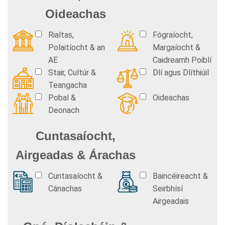
Oideachas
Rialtas,
Fógraíocht,
Polaitíocht & an
Margaíocht &
AE
Caidreamh Poiblí
Stair, Cultúr &
Dlí agus Dlíthiúil
Teangacha
Pobal &
Oideachas
Deonach
Cuntasaíocht,
Airgeadas & Árachas
Cuntasaíocht &
Baincéireacht &
Cánachas
Seirbhísí
Airgeadais