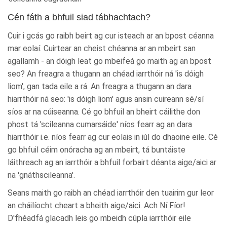
Cén fáth a bhfuil siad tábhachtach?
Cuir i gcás go raibh beirt ag cur isteach ar an bpost céanna
mar eolaí. Cuirtear an cheist chéanna ar an mbeirt san
agallamh - an dóigh leat go mbeifeá go maith ag an bpost
seo? An freagra a thugann an chéad iarrthóir ná 'is dóigh
liom', gan tada eile a rá. An freagra a thugann an dara
hiarrthóir ná seo: 'is dóigh liom' agus ansin cuireann sé/sí
síos ar na cúiseanna. Cé go bhfuil an bheirt cáilithe don
phost tá 'scileanna cumarsáide' níos fearr ag an dara
hiarrthóir i.e. níos fearr ag cur eolais in iúl do dhaoine eile. Cé
go bhfuil céim onóracha ag an mbeirt, tá buntáiste
láithreach ag an iarrthóir a bhfuil forbairt déanta aige/aici ar
na 'gnáthscileanna'.
Seans maith go raibh an chéad iarrthóir den tuairim gur leor
an cháilíocht cheart a bheith aige/aici. Ach Ní Fíor!
D'fhéadfá glacadh leis go mbeidh cúpla iarrthóir eile