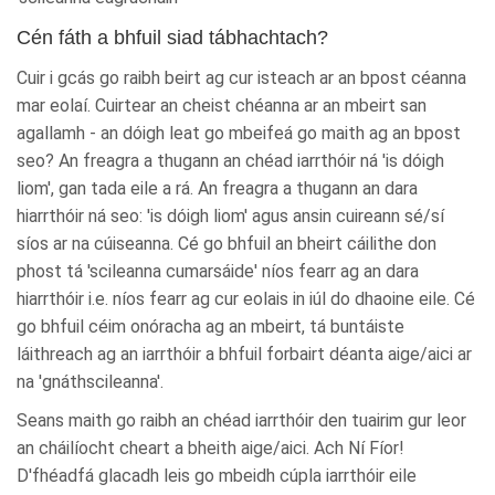
Cén fáth a bhfuil siad tábhachtach?
Cuir i gcás go raibh beirt ag cur isteach ar an bpost céanna
mar eolaí. Cuirtear an cheist chéanna ar an mbeirt san
agallamh - an dóigh leat go mbeifeá go maith ag an bpost
seo? An freagra a thugann an chéad iarrthóir ná 'is dóigh
liom', gan tada eile a rá. An freagra a thugann an dara
hiarrthóir ná seo: 'is dóigh liom' agus ansin cuireann sé/sí
síos ar na cúiseanna. Cé go bhfuil an bheirt cáilithe don
phost tá 'scileanna cumarsáide' níos fearr ag an dara
hiarrthóir i.e. níos fearr ag cur eolais in iúl do dhaoine eile. Cé
go bhfuil céim onóracha ag an mbeirt, tá buntáiste
láithreach ag an iarrthóir a bhfuil forbairt déanta aige/aici ar
na 'gnáthscileanna'.
Seans maith go raibh an chéad iarrthóir den tuairim gur leor
an cháilíocht cheart a bheith aige/aici. Ach Ní Fíor!
D'fhéadfá glacadh leis go mbeidh cúpla iarrthóir eile