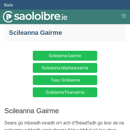
Baile
Scileanna Gairme
Scileanna Gairme
Scileanna Idirphearsanta
Tasc-Scileanna
Scileanna Pearsanta
Scileanna Gairme
Seans go mbeadh ionadh ort ach d'fhéadfadh go leor de na