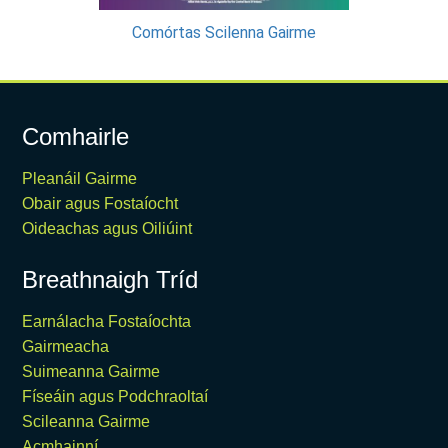
Comórtas Scilenna Gairme
Comhairle
Pleanáil Gairme
Obair agus Fostaíocht
Oideachas agus Oiliúint
Breathnaigh Tríd
Earnálacha Fostaíochta
Gairmeacha
Suimeanna Gairme
Físeáin agus Podchraoltaí
Scileanna Gairme
Acmhainní