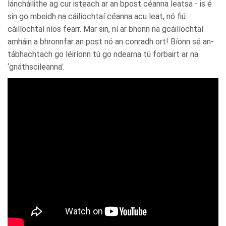
láncháilithe ag cur isteach ar an bpost céanna leatsa - is é
sin go mbeidh na cáilíochtaí céanna acu leat, nó fiú
cáilíochtaí níos fearr. Mar sin, ní ar bhonn na gcáilíochtaí
amháin a bhronnfar an post nó an conradh ort! Bíonn sé an-
tábhachtach go léiríonn tú go ndearna tú forbairt ar na
‘gnáthscileanna’.