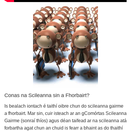
Conas na Scileanna sin a Fhorbairt?
Is bealach iontach é taithí oibre chun do scileanna gairme
a fhorbairt. Mar sin, cuir isteach ar an gComórtas Scileanna
Gairme (sonraí thíos) agus déan taifead ar na scileanna atá
forbartha agat chun an chuid is fearr a bhaint as do thaithí