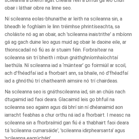
scileanna a bheith agat cheana féin a bhfuil gá leo chun
obair i láthair oibre na linne seo.
Ní scileanna eolas-bhunaithe ar leith na scileanna sin, a
bheadh le foghlaim le linn tréimhse phrintíseachta, sa
choláiste nó ag an obair, ach 'scileanna inaistrithe' a mbíonn
gá ag gach duine leo agus muid ag obair le daoine eile, ar
thionscadail nó fiú as ár stuaim féin. Forbraítear na
scileanna sin trí bheith i mbun gnáthghníomhaíochtaí
laethúla. Ní scileanna iad a ‘múintear’ go foirmiúil ar scoil,
ach d'fhéadfaí iad a fhorbairt ann, sa bhaile, nó d'fhéadfaí
iad a ghnóthú trí chaitheamh aimsire nó trí chairdeas.
Na scileanna seo is gnáthscileanna iad, sin an chúis nach
dtugaimid iad faoi deara. Glacaimid leis go bhfuil na
scileanna seo againn agus dá bhrí sin ní dhéanaimid aon
iarracht feabhas a chur orthu ná iad a fhorbairt. I measc na
scileanna sin a fhorbraímid gan fiú é a thabhairt faoi deara
tá 'scileanna cumarsáide', 'scileanna idirphearsanta' agus
'scileanna eagrúcháin'