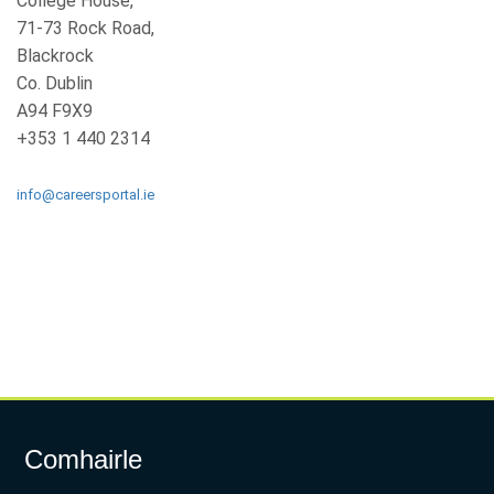
College House,
71-73 Rock Road,
Blackrock
Co. Dublin
A94 F9X9
+353 1 440 2314
info@careersportal.ie
Comhairle