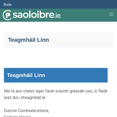
Baile
Teagmháil Linn
Teagmháil Linn
Má tá aon cheist agat faoin suíomh gréasáin seo, is féidir
leat dul i dteagmháil le:
Durrow Communications,