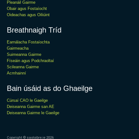
Pleanáil Gairme
Obair agus Fostaíocht
Oideachas agus Oiliúint
Breathnaigh Tríd
Earnálacha Fostaíochta
Gairmeacha
Suimeanna Gairme
Físeáin agus Podchraoltaí
Scileanna Gairme
Acmhainní
Bain úsáid as do Ghaeilge
Cúrsaí CAO le Gaeilge
Deiseanna Gairme san AE
Deiseanna Gairme le Gaeilge
Copyright © saoloibre.ie
2026