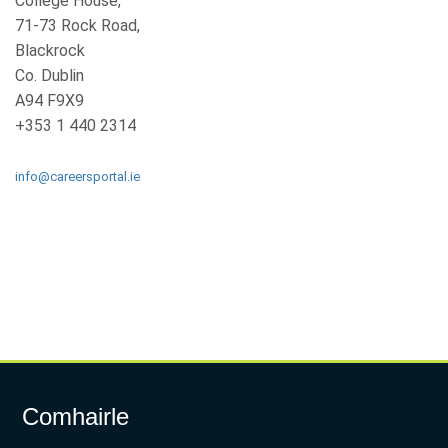
College House,
71-73 Rock Road,
Blackrock
Co. Dublin
A94 F9X9
+353 1 440 2314
info@careersportal.ie
Comhairle