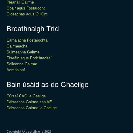
Pleanáil Gairme
Obair agus Fostaíocht
Oideachas agus Oiliúint
Breathnaigh Tríd
Earnálacha Fostaíochta
Gairmeacha
Suimeanna Gairme
Físeáin agus Podchraoltaí
Scileanna Gairme
Acmhainní
Bain úsáid as do Ghaeilge
Cúrsaí CAO le Gaeilge
Deiseanna Gairme san AE
Deiseanna Gairme le Gaeilge
Copyright © saoloibre.ie
2026