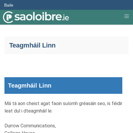
Baile
Teagmháil Linn
Teagmháil Linn
Má tá aon cheist agat faoin suíomh gréasáin seo, is féidir
leat dul i dteagmháil le:
Durrow Communications,