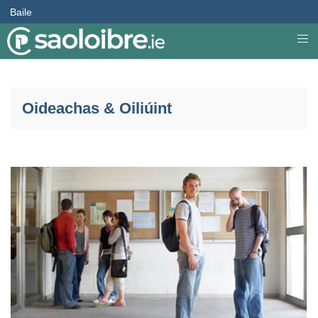
Baile
Oideachas & Oiliúint