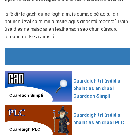
Is féidir le gach duine foghlaim, is cuma cibé aois, idir
bhunchúrsaí caithimh aimsire agus dhochtúireachtaí. Bain
úsáid as na naisc ar an leathanach seo chun cúrsa a
oireann duitse a aimsiú.
Cuardaigh trí úsáid a
bhaint as an draoi
Cuardach Simplí
Cuardaigh trí úsáid a
bhaint as an draoi PLC