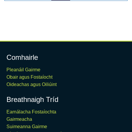
Comhairle
Pleanáil Gairme
Obair agus Fostaíocht
Oideachas agus Oiliúint
Breathnaigh Tríd
Earnálacha Fostaíochta
Gairmeacha
Suimeanna Gairme