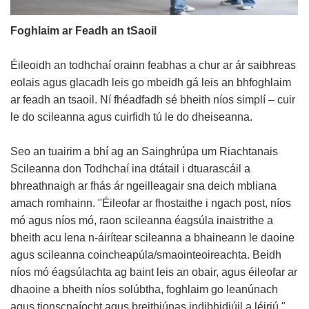
Foghlaim ar Feadh an tSaoil
Éileoidh an todhchaí orainn feabhas a chur ar ár saibhreas
eolais agus glacadh leis go mbeidh gá leis an bhfoghlaim
ar feadh an tsaoil. Ní fhéadfadh sé bheith níos simplí – cuir
le do scileanna agus cuirfidh tú le do dheiseanna.
Seo an tuairim a bhí ag an Sainghrúpa um Riachtanais
Scileanna don Todhchaí ina dtátail i dtuarascáil a
bhreathnaigh ar fhás ár ngeilleagair sna deich mbliana
amach romhainn. "Éileofar ar fhostaithe i ngach post, níos
mó agus níos mó, raon scileanna éagsúla inaistrithe a
bheith acu lena n-áirítear scileanna a bhaineann le daoine
agus scileanna coincheapúla/smaointeoireachta. Beidh
níos mó éagsúlachta ag baint leis an obair, agus éileofar ar
dhaoine a bheith níos solúbtha, foghlaim go leanúnach
agus tionscnaíocht agus breithiúnas indibhidiúil a léiriú."