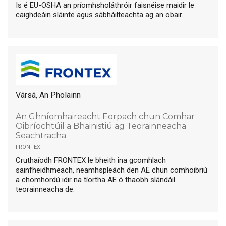
Is é EU-OSHA an príomhsholáthróir faisnéise maidir le
caighdeáin sláinte agus sábháilteachta ag an obair.
Vársá, An Pholainn
An Ghníomhaireacht Eorpach chun Comhar
Oibríochtúil a Bhainistiú ag Teorainneacha
Seachtracha
frontex
Cruthaíodh FRONTEX le bheith ina gcomhlach
sainfheidhmeach, neamhspleách den AE chun comhoibriú
a chomhordú idir na tíortha AE ó thaobh slándáil
teorainneacha de.