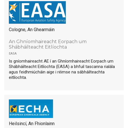
Cologne, An Ghearmáin
An Ghníomhaireacht Eorpach um
Shábháilteacht Eitlíochta
easa
Is gníomhaireacht AE í an Ghníomhaireacht Eorpach um
Shábháilteacht Eitlíochta (EASA) a bhfuil tascanna rialála
agus feidhmiúcháin aige i réimse na sábháilteachta
eitlíochta.
Heilsincí, An Fhionlainn