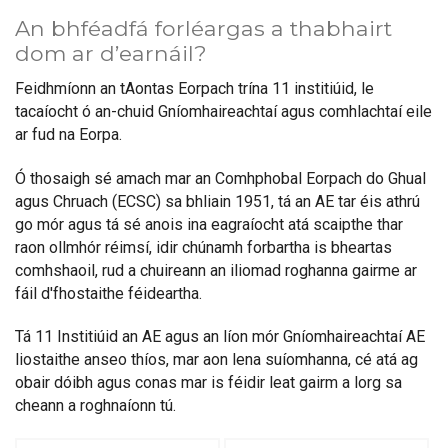
An bhféadfá forléargas a thabhairt
dom ar d’earnáil?
Feidhmíonn an tAontas Eorpach trína 11 institiúid, le
tacaíocht ó an-chuid Gníomhaireachtaí agus comhlachtaí eile
ar fud na Eorpa.
Ó thosaigh sé amach mar an Comhphobal Eorpach do Ghual
agus Chruach (ECSC) sa bhliain 1951, tá an AE tar éis athrú
go mór agus tá sé anois ina eagraíocht atá scaipthe thar
raon ollmhór réimsí, idir chúnamh forbartha is bheartas
comhshaoil, rud a chuireann an iliomad roghanna gairme ar
fáil d'fhostaithe féideartha.
Tá 11 Institiúid an AE agus an líon mór Gníomhaireachtaí AE
liostaithe anseo thíos, mar aon lena suíomhanna, cé atá ag
obair dóibh agus conas mar is féidir leat gairm a lorg sa
cheann a roghnaíonn tú.