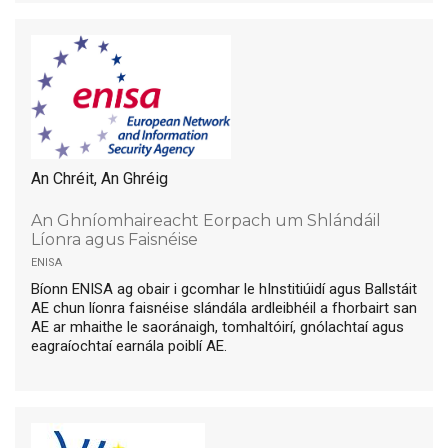
An Chréit, An Ghréig
An Ghníomhaireacht Eorpach um Shlándáil
Líonra agus Faisnéise
enisa
Bíonn ENISA ag obair i gcomhar le hInstitiúidí agus Ballstáit
AE chun líonra faisnéise slándála ardleibhéil a fhorbairt san
AE ar mhaithe le saoránaigh, tomhaltóirí, gnólachtaí agus
eagraíochtaí earnála poiblí AE.