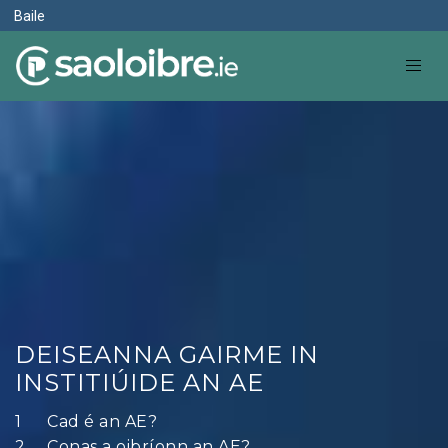
Baile
DEISEANNA GAIRME IN
INSTITIÚIDE AN AE
Cad é an AE?
Conas a oibríonn an AE?