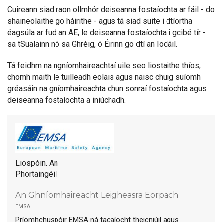
Cuireann siad raon ollmhór deiseanna fostaíochta ar fáil - do
shaineolaithe go háirithe - agus tá siad suite i dtíortha
éagsúla ar fud an AE, le deiseanna fostaíochta i gcibé tír -
sa tSualainn nó sa Ghréig, ó Éirinn go dtí an Iodáil.
Tá feidhm na ngníomhaireachtaí uile seo liostaithe thíos,
chomh maith le tuilleadh eolais agus naisc chuig suíomh
gréasáin na gníomhaireachta chun sonraí fostaíochta agus
deiseanna fostaíochta a iniúchadh.
Liospóin, An
Phortaingéil
An Ghníomhaireacht Leigheasra Eorpach
emsa
Príomhchuspóir EMSA ná tacaíocht theicniúil agus