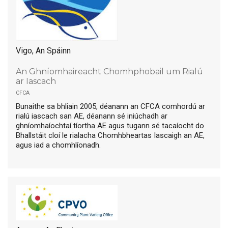
Vigo, An Spáinn
An Ghníomhaireacht Chomhphobail um Rialú
ar Iascach
cfca
Bunaithe sa bhliain 2005, déanann an CFCA comhordú ar
rialú iascach san AE, déanann sé iniúchadh ar
ghníomhaíochtaí tíortha AE agus tugann sé tacaíocht do
Bhallstáit cloí le rialacha Chomhbheartas Iascaigh an AE,
agus iad a chomhlíonadh.