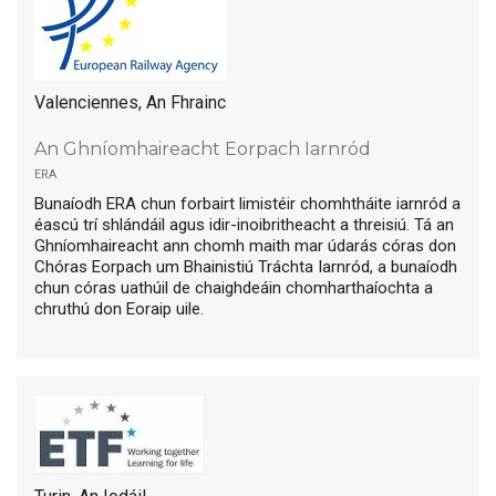
Valenciennes, An Fhrainc
An Ghníomhaireacht Eorpach Iarnród
era
Bunaíodh ERA chun forbairt limistéir chomhtháite iarnród a
éascú trí shlándáil agus idir-inoibritheacht a threisiú. Tá an
Ghníomhaireacht ann chomh maith mar údarás córas don
Chóras Eorpach um Bhainistiú Tráchta Iarnród, a bunaíodh
chun córas uathúil de chaighdeáin chomharthaíochta a
chruthú don Eoraip uile.