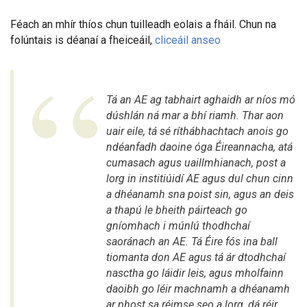
Féach an mhír thíos chun tuilleadh eolais a fháil. Chun na
folúntais is déanaí a fheiceáil,
cliceáil anseo
Tá an AE ag tabhairt aghaidh ar níos mó
dúshlán ná mar a bhí riamh. Thar aon
uair eile, tá sé ríthábhachtach anois go
ndéanfadh daoine óga Éireannacha, atá
cumasach agus uaillmhianach, post a
lorg in institiúidí AE agus dul chun cinn
a dhéanamh sna poist sin, agus an deis
a thapú le bheith páirteach go
gníomhach i múnlú thodhchaí
saoránach an AE. Tá Éire fós ina ball
tiomanta don AE agus tá ár dtodhchaí
nasctha go láidir leis, agus mholfainn
daoibh go léir machnamh a dhéanamh
ar phost sa réimse seo a lorg, dá réir