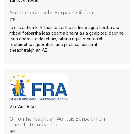
Turin, An Iodáil
An Fhondúireacht Eorpach Oiliúna
etf
Is é is aidhm ETF tacú le tíortha idirlinne agus tíortha atá i
mbéal forbartha leas ceart a bhaint as a gcaipiteal daonna
trína gcórais oideachais, oiliúna agus mhargaidh
fostaíochta i gcomhthéacs pholasaí caidrimh
sheachtraigh an AE.
Vín, An Ostair
Gníomhaireacht an Aontais Eorpaigh um
Chearta Bunúsacha
fra