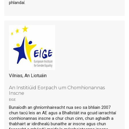
phlandaí.
Vilnias, An Liotuáin
An Institiúid Eorpach um Chomhionannas
Inscne
eige
Bunaíodh an ghníomhaireacht nua seo sa bhliain 2007
chun tacú leis an AE agus a Bhallstáit ina gcuid iarrachtaí
comhionannas inscne a chur chun cinn, chun aghaidh a
thabhairt ar idirdhealú bunaithe ar inscne agus chun