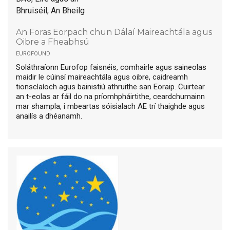
Bhruiséil, An Bheilg
An Foras Eorpach chun Dálaí Maireachtála agus
Oibre a Fheabhsú
eurofound
Soláthraíonn Eurofop faisnéis, comhairle agus saineolas
maidir le cúinsí maireachtála agus oibre, caidreamh
tionsclaíoch agus bainistiú athruithe san Eoraip. Cuirtear
an t-eolas ar fáil do na príomhpháirtithe, ceardchumainn
mar shampla, i mbeartas sóisialach AE trí thaighde agus
anailís a dhéanamh.