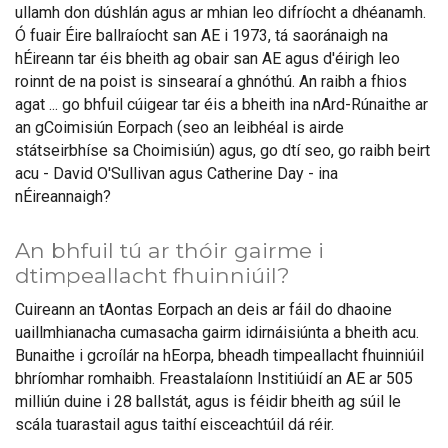
ullamh don dúshlán agus ar mhian leo difríocht a dhéanamh.
Ó fuair Éire ballraíocht san AE i 1973, tá saoránaigh na
hÉireann tar éis bheith ag obair san AE agus d'éirigh leo
roinnt de na poist is sinsearaí a ghnóthú. An raibh a fhios
agat ... go bhfuil cúigear tar éis a bheith ina nArd-Rúnaithe ar
an gCoimisiún Eorpach (seo an leibhéal is airde
státseirbhíse sa Choimisiún) agus, go dtí seo, go raibh beirt
acu - David O'Sullivan agus Catherine Day - ina
nÉireannaigh?
An bhfuil tú ar thóir gairme i
dtimpeallacht fhuinniúil?
Cuireann an tAontas Eorpach an deis ar fáil do dhaoine
uaillmhianacha cumasacha gairm idirnáisiúnta a bheith acu.
Bunaithe i gcroílár na hEorpa, bheadh timpeallacht fhuinniúil
bhríomhar romhaibh. Freastalaíonn Institiúidí an AE ar 505
milliún duine i 28 ballstát, agus is féidir bheith ag súil le
scála tuarastail agus taithí eisceachtúil dá réir.