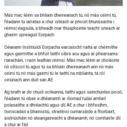
Más mac léinn sa bhliain dheireanach tú, nó más céimí tú,
féadann tú iarratas a chur isteach ar phoist bhunúsacha i
réimsí éagsúla, a bheadh mar thúsphointe teacht isteach ar
ghairm spreagúil Eorpach.
Déanann Institiúidí Eorpacha earcaíocht rialta ar chéimithe
agus gairmithe a bhfuil taithí oibre acu agus ar phearsanra
riaracháin, i raon leathan réimsí. Más mac léinn ar choláiste
nó ollscoil tú agus tú sa bhliain dheireanach ann nó más
céimí tú nó más gairmí tú le taithí na mblianta, tá ról
oiriúnach ann duit san AE.
Ag brath ar do chuid scileanna, taithí agus sainchuntas poist,
féadann tú obair a dhéanamh ar iliomad rudaí amhail
polasaithe a dhréachtú agus dlí AE a chur i bhfeidhm,
tionscadail a bhainistiú, straitéisí cumarsáide a fhorbairt,
aistriúcháin nó ateangaireacht a dhéanamh, nó comhairle dlí
a chur ar fáil.