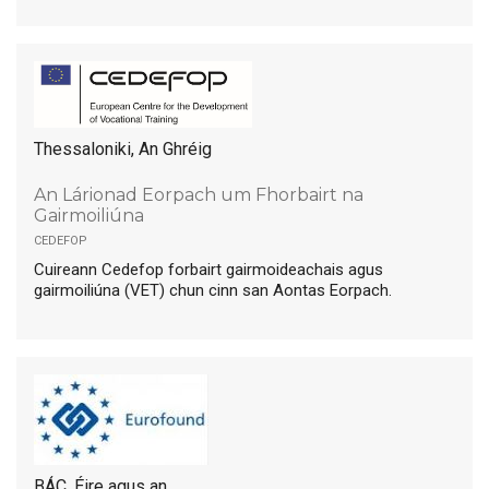
Thessaloniki, An Ghréig
An Lárionad Eorpach um Fhorbairt na
Gairmoiliúna
cedefop
Cuireann Cedefop forbairt gairmoideachais agus
gairmoiliúna (VET) chun cinn san Aontas Eorpach.
BÁC, Éire agus an