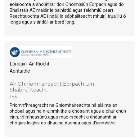
eolaíochta a sholáthar don Choimisiún Eorpach agus do
Bhallstáit AE maidir le bainistiú agus feidhmiú ceart
Reachtaíochta AE i ndáil le sábháilteacht mhuirí, truailliú ó
longa agus slándáil ar bord long.
Londain, An Ríocht
Aontaithe
An Ghníomhaireacht Eorpach um
Shábháilteacht
ema
Príomhfhreagracht na Gníomhaireachta ná sláinte an
phobail agus na n-ainmhithe a chosaint agus a chur chun
cinn, trí mheasúnú agus maoirseacht a dhéanamh ar
chógais leighis do dhaoine daonna agus d'ainmhithe.