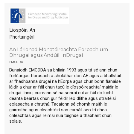
Liospóin, An
Phortaingéil
An Lárionad Monatóireachta Eorpach um
Dhrugaí agus Andúil i nDrugaí
emcdda
Bunaíodh EMCDDA sa bhliain 1993 agus tá sé ann chun
forléargas fíorasach a sholáthar don AE agus a bhallstáit
ar fhadhbanna drugaí na hEorpa agus chun bonn fianaise
láidir a chur ar fáil chun tacú le díospóireachtaí maidir le
drugaí. Inniu, cuireann sé na sonraí cuí ar fáil do lucht
déanta beartas chun gur féidir leo dlíthe agus straitéisí
eolasacha a chruthú. Tacaíonn sé chomh maith le
gairmithe agus cleachtóirí san earnáil seo trí dhea-
chleachtas agus réimsí nua taighde a thabhairt chun
solais.