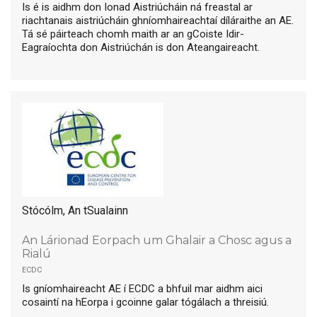
Is é is aidhm don Ionad Aistriúcháin ná freastal ar
riachtanais aistriúcháin ghníomhaireachtaí díláraithe an AE.
Tá sé páirteach chomh maith ar an gCoiste Idir-
Eagraíochta don Aistriúchán is don Ateangaireacht.
Stócólm, An tSualainn
An Lárionad Eorpach um Ghalair a Chosc agus a
Rialú
ecdc
Is gníomhaireacht AE í ECDC a bhfuil mar aidhm aici
cosaintí na hEorpa i gcoinne galar tógálach a threisiú.