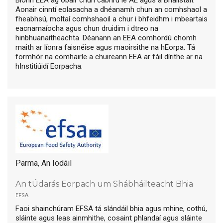
Aonair cinntí eolasacha a dhéanamh chun an comhshaol a
fheabhsú, moltaí comhshaoil a chur i bhfeidhm i mbeartais
eacnamaíocha agus chun druidim i dtreo na
hinbhuanaitheachta. Déanann an EEA comhordú chomh
maith ar líonra faisnéise agus maoirsithe na hEorpa. Tá
formhór na comhairle a chuireann EEA ar fáil dírithe ar na
hInstitiúidí Eorpacha.
Parma, An Iodáil
An tÚdarás Eorpach um Shábháilteacht Bhia
efsa
Faoi shainchúram EFSA tá slándáil bhia agus mhine, cothú,
sláinte agus leas ainmhithe, cosaint phlandaí agus sláinte