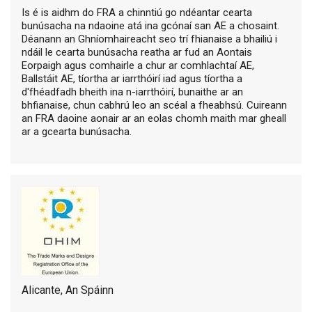
Is é is aidhm do FRA a chinntiú go ndéantar cearta
bunúsacha na ndaoine atá ina gcónaí san AE a chosaint.
Déanann an Ghníomhaireacht seo trí fhianaise a bhailiú i
ndáil le cearta bunúsacha reatha ar fud an Aontais
Eorpaigh agus comhairle a chur ar comhlachtaí AE,
Ballstáit AE, tíortha ar iarrthóirí iad agus tíortha a
d'fhéadfadh bheith ina n-iarrthóirí, bunaithe ar an
bhfianaise, chun cabhrú leo an scéal a fheabhsú. Cuireann
an FRA daoine aonair ar an eolas chomh maith mar gheall
ar a gcearta bunúsacha.
Alicante, An Spáinn