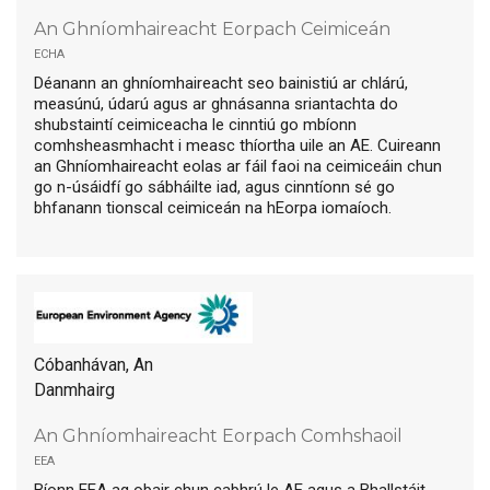
An Ghníomhaireacht Eorpach Ceimiceán
echa
Déanann an ghníomhaireacht seo bainistiú ar chlárú,
measúnú, údarú agus ar ghnásanna sriantachta do
shubstaintí ceimiceacha le cinntiú go mbíonn
comhsheasmhacht i measc thíortha uile an AE. Cuireann
an Ghníomhaireacht eolas ar fáil faoi na ceimiceáin chun
go n-úsáidfí go sábháilte iad, agus cinntíonn sé go
bhfanann tionscal ceimiceán na hEorpa iomaíoch.
Cóbanhávan, An
Danmhairg
An Ghníomhaireacht Eorpach Comhshaoil
eea
Bíonn EEA ag obair chun cabhrú le AE agus a Bhallstáit