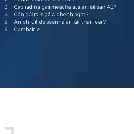
Cad iad na gairmeacha atá ar fáil san AE?
Cén cúlra is gá a bheith agat?
An bhfuil deiseanna ar fáil thar lear?
Comhairle