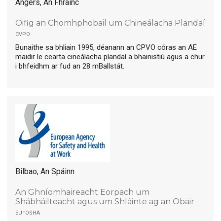
Angers, An Fhrainc
Oifig an Chomhphobail um Chineálacha Plandaí
cvpo
Bunaithe sa bhliain 1995, déanann an CPVO córas an AE
maidir le cearta cineálacha plandaí a bhainistiú agus a chur
i bhfeidhm ar fud an 28 mBallstát.
Bilbao, An Spáinn
An Ghníomhaireacht Eorpach um
Shábháilteacht agus um Shláinte ag an Obair
eu-osha