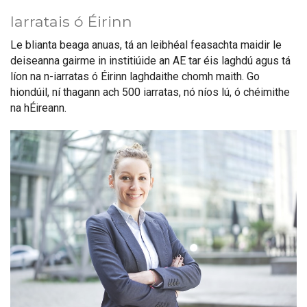
Iarratais ó Éirinn
Le blianta beaga anuas, tá an leibhéal feasachta maidir le
deiseanna gairme in institiúide an AE tar éis laghdú agus tá
líon na n-iarratas ó Éirinn laghdaithe chomh maith. Go
hiondúil, ní thagann ach 500 iarratas, nó níos lú, ó chéimithe
na hÉireann.