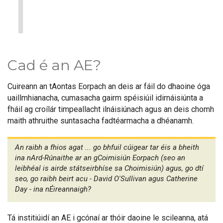
1
Cad é an AE?
Cuireann an tAontas Eorpach an deis ar fáil do dhaoine óga
uaillmhianacha, cumasacha gairm spéisiúil idirnáisiúnta a
fháil ag croílár timpeallacht ilnáisiúnach agus an deis chomh
maith athruithe suntasacha fadtéarmacha a dhéanamh.
An raibh a fhios agat ... go bhfuil cúigear tar éis a bheith
ina nArd-Rúnaithe ar an gCoimisiún Eorpach (seo an
leibhéal is airde státseirbhíse sa Choimisiún) agus, go dtí
seo, go raibh beirt acu - David O'Sullivan agus Catherine
Day - ina nÉireannaigh?
Tá institiúidí an AE i gcónaí ar thóir daoine le scileanna, atá