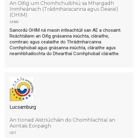
An Oifig um Chomhchuibhiú sa Mhargadh
Inmheánach (Trádmharacanna agus Dearaí)
(OHIM)
ohmi
Sainordú OHIM ná maoin intleachtúil san AE a chosaint.
Reáchtálann an Oifig gnásanna iniúchta, cláraithe,
comhraic agus cealaithe do Thrádmharcanna
Comhphobail agus gnásanna iniúchta, cláraithe agus
neamhbhailíochta do Dhearthaí Comhphobail cláraithe.
Lucsamburg
An tIonad Aistriúcháin do Chomhlachtaí an
Aontais Eorpaigh
cdt