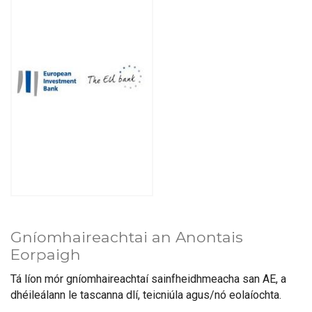
Gníomhaireachtai an Anontais
Eorpaigh
Tá líon mór gníomhaireachtaí sainfheidhmeacha san AE, a
dhéileálann le tascanna dlí, teicniúla agus/nó eolaíochta.