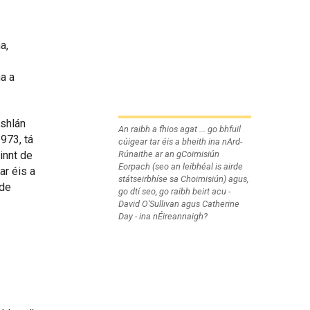
a,
a a
úshlán
An raibh a fhios agat ... go bhfuil
1973, tá
cúigear tar éis a bheith ina nArd-
Rúnaithe ar an gCoimisiún
innt de
Eorpach (seo an leibhéal is airde
ar éis a
státseirbhíse sa Choimisiún) agus,
rde
go dtí seo, go raibh beirt acu -
David O'Sullivan agus Catherine
Day - ina nÉireannaigh?