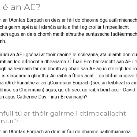
 é an AE?
n an tAontas Eorpach an deis ar fáil do dhaoine óga uaillmhianach
a gairm spéisiúil idirnáisiúnta a fháil ag croílár timpeallacht
únach agus an deis chomh maith athruithe suntasacha fadtéarmach
mh.
tiúidí an AE i gcónaí ar thóir daoine le scileanna, atá ullamh don d
mhian leo difríocht a dhéanamh. Ó fuair Éire ballraíocht san AE i 
gh na hÉireann tar éis bheith ag obair san AE agus d'éirigh leo ro
 is sinsearaí a ghnóthú. An raibh a fhios agat ... go bhfuil cúigear t
ina nArd-Rúnaithe ar an gCoimisiún Eorpach (seo an leibhéal is ai
bhíse sa Choimisiún) agus, go dtí seo, go raibh beirt acu - David
van agus Catherine Day - ina nÉireannaigh?
fuil tú ar thóir gairme i dtimpeallacht
niúil?
n an tAontas Eorpach an deis ar fáil do dhaoine uaillmhianacha