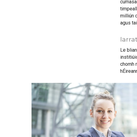
cumasach
timpeall
milliún 
agus tai
Iarra
Le blia
institiú
chomh ma
hÉireann