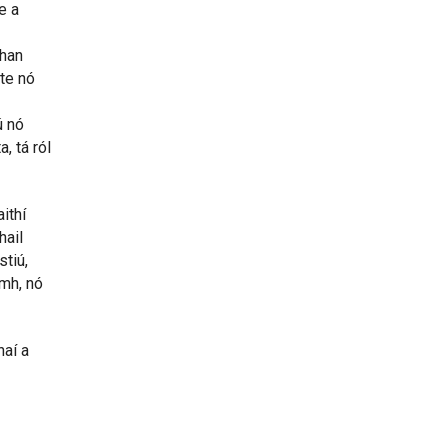
e a
than
te nó
ú nó
, tá ról
ithí
hail
stiú,
amh, nó
naí a