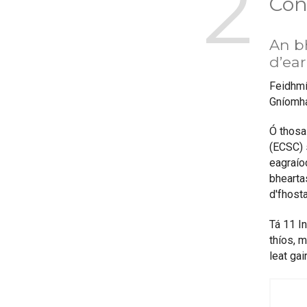
2
Con
An b
d’ear
Feidhmío
Gníomha
Ó thosa
(ECSC) s
eagraíoc
bhearta
d'fhosta
Tá 11 I
thíos, 
leat gai