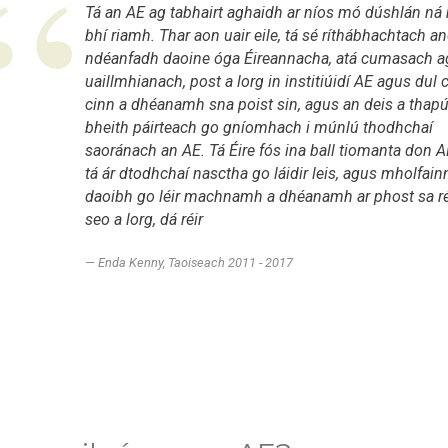
Tá an AE ag tabhairt aghaidh ar níos mó dúshlán ná
bhí riamh. Thar aon uair eile, tá sé ríthábhachtach a
ndéanfadh daoine óga Éireannacha, atá cumasach a
uaillmhianach, post a lorg in institiúidí AE agus dul
cinn a dhéanamh sna poist sin, agus an deis a thapú
bheith páirteach go gníomhach i múnlú thodhchaí
saoránach an AE. Tá Éire fós ina ball tiomanta don 
tá ár dtodhchaí nasctha go láidir leis, agus mholfain
daoibh go léir machnamh a dhéanamh ar phost sa r
seo a lorg, dá réir
Enda Kenny, Taoiseach 2011 - 2017