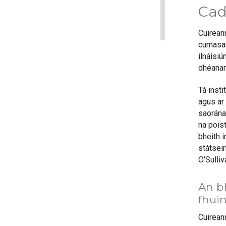
1
Cad
Cuirean
cumasach
ilnáisi
dhéana
Tá insti
agus ar 
saoránai
na poist
bheith 
státseir
O'Sulli
An bh
fhuin
Cuirean