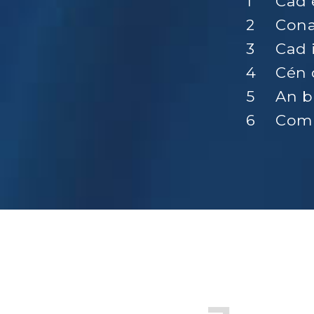
Cad 
Cona
Cad 
Cén 
An b
Comh