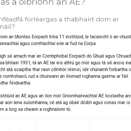
as a oibríonn an AE?
hféadfá forléargas a thabhairt dom ar
náil?
nn an tAontas Eorpach trína 11 institiúid, le tacaíocht ó an-chuid
ireachtaí agus comhlachtaí eile ar fud na Eorpa.
igh sé amach mar an Comhphobal Eorpach do Ghual agus Chruac
a bhliain 1951, tá an AE tar éis athrú go mór agus tá sé anois in
ht atá scaipthe thar raon ollmhór réimsí, idir chúnamh forbartha i
s comhshaoil, rud a chuireann an iliomad roghanna gairme ar fáil
ithe féideartha.
nstitiúid an AE agus an líon mór Gníomhaireachtaí AE liostaithe a
mar aon lena suíomhanna, cé atá ag obair dóibh agus conas mar is 
rm a lorg sa cheann a roghnaíonn tú.