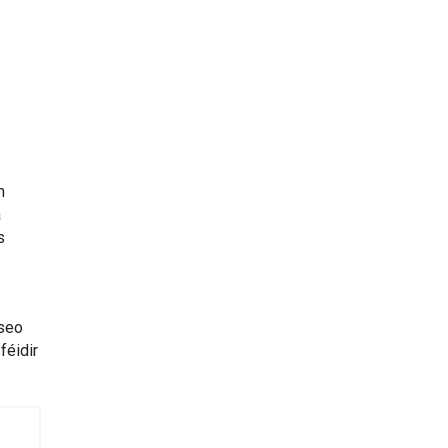
h
a
s
nseo
féidir