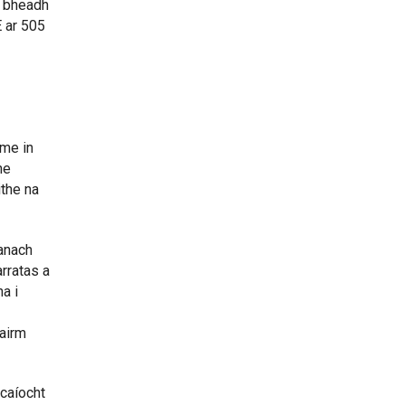
, bheadh
E ar 505
rme in
he
ithe na
anach
arratas a
a i
hairm
rcaíocht