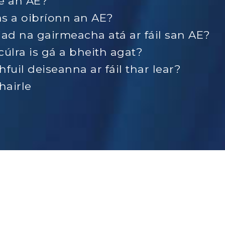
é an AE?
s a oibríonn an AE?
iad na gairmeacha atá ar fáil san AE?
cúlra is gá a bheith agat?
hfuil deiseanna ar fáil thar lear?
airle