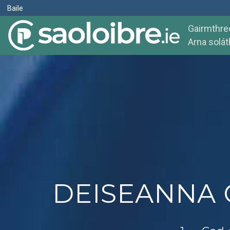
Baile
Gairmthreo
Arna solát
DEISEANNA G