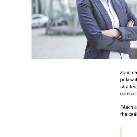
agus sa
polasait
straitéi
comhairl
Féach an
fheiceái