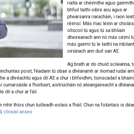
rialta ar chéimithe agus gairmith
bhfuil taithí oibre acu agus ar
phearsanra riaracháin, i raon lea
réimsí. Más mac léinn ar choláis
ollscoil tú agus tú sa bhliain
dheireanach ann nó más céimí t
más gairmí tú le taithí na mblianta
oiriúnach ann duit san AE.
Ag brath ar do chuid scileanna, ta
inchuntas poist, féadann tú obair a dhéanamh ar iliomad rudaí am
he a dhréachtú agus dlí AE a chur i bhfeidhm, tionscadail a bhaini
sí cumarsáide a fhorbairt, aistriúcháin nó ateangaireacht a dhéan
e dlí a chur ar fáil.
 mhír thíos chun tuilleadh eolais a fháil. Chun na folúntais is déa
l,
cliceáil anseo