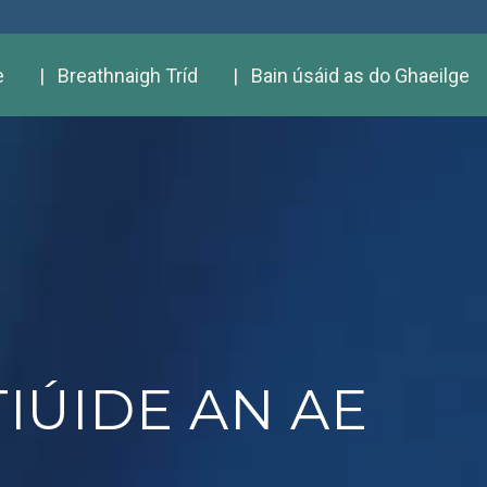
e
| Breathnaigh Tríd
| Bain úsáid as do Ghaeilge
TIÚIDE AN AE