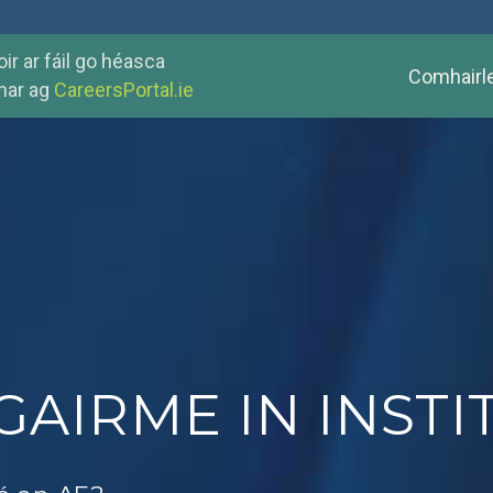
ir ar fáil go héasca
Comhairl
har ag
CareersPortal.ie
AIRME IN INSTI