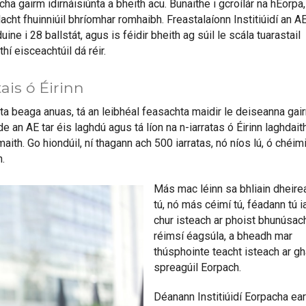
a gairm idirnáisiúnta a bheith acu. Bunaithe i gcroílár na hEorpa
acht fhuinniúil bhríomhar romhaibh. Freastalaíonn Institiúidí an A
duine i 28 ballstát, agus is féidir bheith ag súil le scála tuarastail
thí eisceachtúil dá réir.
tais ó Éirinn
nta beaga anuas, tá an leibhéal feasachta maidir le deiseanna gai
ide an AE tar éis laghdú agus tá líon na n-iarratas ó Éirinn laghdait
ith. Go hiondúil, ní thagann ach 500 iarratas, nó níos lú, ó chéim
.
Más mac léinn sa bhliain dheire
tú, nó más céimí tú, féadann tú i
chur isteach ar phoist bhunúsach
réimsí éagsúla, a bheadh mar
thúsphointe teacht isteach ar g
spreagúil Eorpach.
Déanann Institiúidí Eorpacha ea