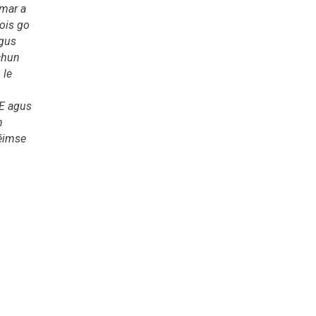
 mar a
nois go
gus
 chun
 le
AE agus
n
éimse