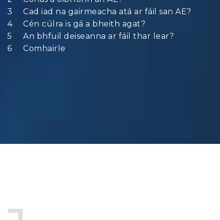
Cad iad na gairmeacha atá ar fáil san AE?
Cén cúlra is gá a bheith agat?
An bhfuil deiseanna ar fáil thar lear?
Comhairle