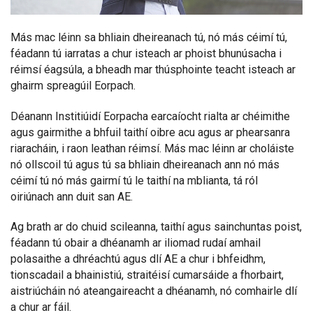
Más mac léinn sa bhliain dheireanach tú, nó más céimí tú,
féadann tú iarratas a chur isteach ar phoist bhunúsacha i
réimsí éagsúla, a bheadh mar thúsphointe teacht isteach ar
ghairm spreagúil Eorpach.
Déanann Institiúidí Eorpacha earcaíocht rialta ar chéimithe
agus gairmithe a bhfuil taithí oibre acu agus ar phearsanra
riaracháin, i raon leathan réimsí. Más mac léinn ar choláiste
nó ollscoil tú agus tú sa bhliain dheireanach ann nó más
céimí tú nó más gairmí tú le taithí na mblianta, tá ról
oiriúnach ann duit san AE.
Ag brath ar do chuid scileanna, taithí agus sainchuntas poist,
féadann tú obair a dhéanamh ar iliomad rudaí amhail
polasaithe a dhréachtú agus dlí AE a chur i bhfeidhm,
tionscadail a bhainistiú, straitéisí cumarsáide a fhorbairt,
aistriúcháin nó ateangaireacht a dhéanamh, nó comhairle dlí
a chur ar fáil.