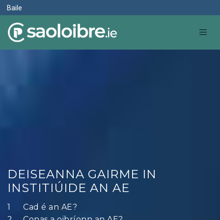
Baile
DEISEANNA GAIRME IN
INSTITIÚIDE AN AE
Cad é an AE?
Conas a oibríonn an AE?