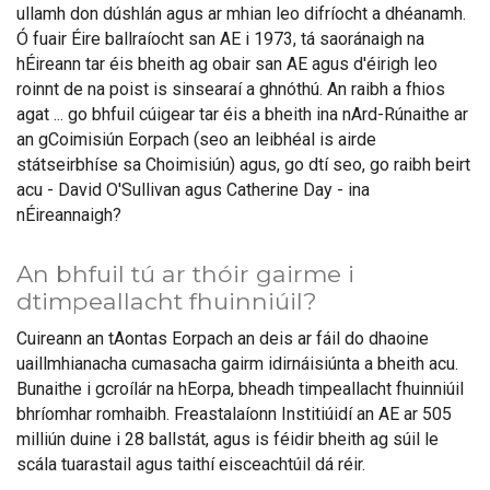
ullamh don dúshlán agus ar mhian leo difríocht a dhéanamh.
Ó fuair Éire ballraíocht san AE i 1973, tá saoránaigh na
hÉireann tar éis bheith ag obair san AE agus d'éirigh leo
roinnt de na poist is sinsearaí a ghnóthú. An raibh a fhios
agat ... go bhfuil cúigear tar éis a bheith ina nArd-Rúnaithe ar
an gCoimisiún Eorpach (seo an leibhéal is airde
státseirbhíse sa Choimisiún) agus, go dtí seo, go raibh beirt
acu - David O'Sullivan agus Catherine Day - ina
nÉireannaigh?
An bhfuil tú ar thóir gairme i
dtimpeallacht fhuinniúil?
Cuireann an tAontas Eorpach an deis ar fáil do dhaoine
uaillmhianacha cumasacha gairm idirnáisiúnta a bheith acu.
Bunaithe i gcroílár na hEorpa, bheadh timpeallacht fhuinniúil
bhríomhar romhaibh. Freastalaíonn Institiúidí an AE ar 505
milliún duine i 28 ballstát, agus is féidir bheith ag súil le
scála tuarastail agus taithí eisceachtúil dá réir.