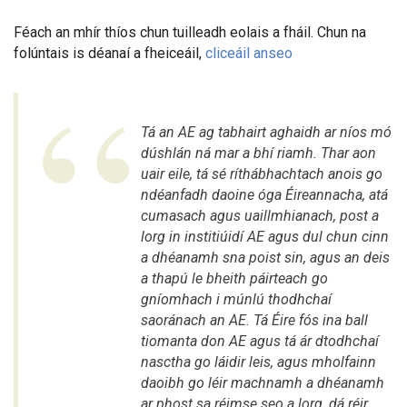
Féach an mhír thíos chun tuilleadh eolais a fháil. Chun na
folúntais is déanaí a fheiceáil,
cliceáil anseo
Tá an AE ag tabhairt aghaidh ar níos mó
dúshlán ná mar a bhí riamh. Thar aon
uair eile, tá sé ríthábhachtach anois go
ndéanfadh daoine óga Éireannacha, atá
cumasach agus uaillmhianach, post a
lorg in institiúidí AE agus dul chun cinn
a dhéanamh sna poist sin, agus an deis
a thapú le bheith páirteach go
gníomhach i múnlú thodhchaí
saoránach an AE. Tá Éire fós ina ball
tiomanta don AE agus tá ár dtodhchaí
nasctha go láidir leis, agus mholfainn
daoibh go léir machnamh a dhéanamh
ar phost sa réimse seo a lorg, dá réir