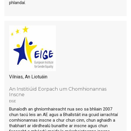
phlandaí.
Vilnias, An Liotuáin
An Institiúid Eorpach um Chomhionannas
Inscne
eige
Bunaíodh an ghníomhaireacht nua seo sa bhliain 2007
chun tacú leis an AE agus a Bhallstáit ina gcuid iarrachtaí
comhionannas inscne a chur chun cinn, chun aghaidh a
thabhairt ar idirdhealú bunaithe ar inscne agus chun