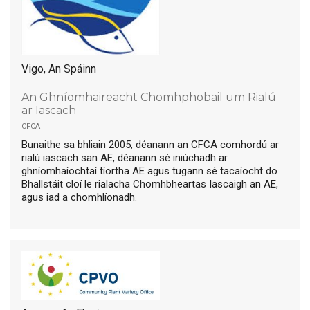
Vigo, An Spáinn
An Ghníomhaireacht Chomhphobail um Rialú
ar Iascach
cfca
Bunaithe sa bhliain 2005, déanann an CFCA comhordú ar
rialú iascach san AE, déanann sé iniúchadh ar
ghníomhaíochtaí tíortha AE agus tugann sé tacaíocht do
Bhallstáit cloí le rialacha Chomhbheartas Iascaigh an AE,
agus iad a chomhlíonadh.