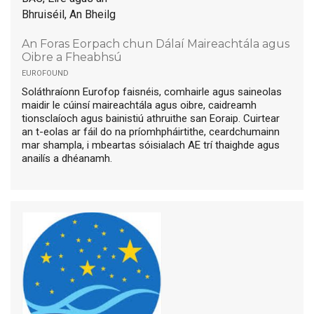
Bhruiséil, An Bheilg
An Foras Eorpach chun Dálaí Maireachtála agus
Oibre a Fheabhsú
eurofound
Soláthraíonn Eurofop faisnéis, comhairle agus saineolas
maidir le cúinsí maireachtála agus oibre, caidreamh
tionsclaíoch agus bainistiú athruithe san Eoraip. Cuirtear
an t-eolas ar fáil do na príomhpháirtithe, ceardchumainn
mar shampla, i mbeartas sóisialach AE trí thaighde agus
anailís a dhéanamh.