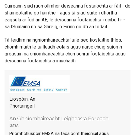
Cuireann siad raon ollmhór deiseanna fostaíochta ar fáil - do
shaineolaithe go háirithe - agus tá siad suite i dtíortha
éagsúla ar fud an AE, le deiseanna fostaíochta i gcibé tír -
sa tSualainn nó sa Ghréig, ó Éirinn go dtí an Iodáil.
Tá feidhm na ngníomhaireachtaí uile seo liostaithe thíos,
chomh maith le tuilleadh eolais agus naisc chuig suíomh
gréasáin na gníomhaireachta chun sonraí fostaíochta agus
deiseanna fostaíochta a iniúchadh.
Liospóin, An
Phortaingéil
An Ghníomhaireacht Leigheasra Eorpach
emsa
Príomhchuspóir EMSA ná tacaíocht theicniúil agus