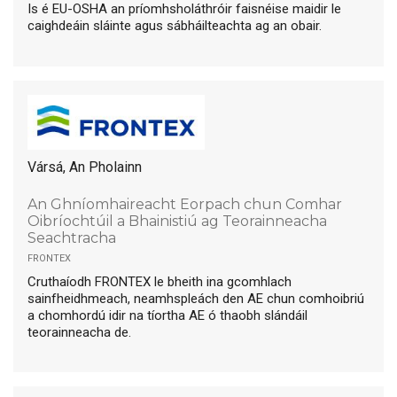
Is é EU-OSHA an príomhsholáthróir faisnéise maidir le
caighdeáin sláinte agus sábháilteachta ag an obair.
Vársá, An Pholainn
An Ghníomhaireacht Eorpach chun Comhar
Oibríochtúil a Bhainistiú ag Teorainneacha
Seachtracha
frontex
Cruthaíodh FRONTEX le bheith ina gcomhlach
sainfheidhmeach, neamhspleách den AE chun comhoibriú
a chomhordú idir na tíortha AE ó thaobh slándáil
teorainneacha de.