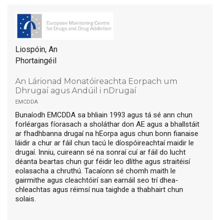
Liospóin, An
Phortaingéil
An Lárionad Monatóireachta Eorpach um
Dhrugaí agus Andúil i nDrugaí
emcdda
Bunaíodh EMCDDA sa bhliain 1993 agus tá sé ann chun
forléargas fíorasach a sholáthar don AE agus a bhallstáit
ar fhadhbanna drugaí na hEorpa agus chun bonn fianaise
láidir a chur ar fáil chun tacú le díospóireachtaí maidir le
drugaí. Inniu, cuireann sé na sonraí cuí ar fáil do lucht
déanta beartas chun gur féidir leo dlíthe agus straitéisí
eolasacha a chruthú. Tacaíonn sé chomh maith le
gairmithe agus cleachtóirí san earnáil seo trí dhea-
chleachtas agus réimsí nua taighde a thabhairt chun
solais.