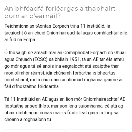
An bhféadfá forléargas a thabhairt
dom ar d’earnáil?
Feidhmíonn an tAontas Eorpach trína 11 institiúid, le
tacaíocht ó an-chuid Gníomhaireachtaí agus comhlachtaí eile
ar fud na Eorpa.
Ó thosaigh sé amach mar an Comhphobal Eorpach do Ghual
agus Chruach (ECSC) sa bhliain 1951, tá an AE tar éis athrú
go mór agus tá sé anois ina eagraíocht atá scaipthe thar
raon ollmhór réimsí, idir chúnamh forbartha is bheartas
comhshaoil, rud a chuireann an iliomad roghanna gairme ar
fáil d'fhostaithe féideartha.
Tá 11 Institiúid an AE agus an líon mór Gníomhaireachtaí AE
liostaithe anseo thíos, mar aon lena suíomhanna, cé atá ag
obair dóibh agus conas mar is féidir leat gairm a lorg sa
cheann a roghnaíonn tú.