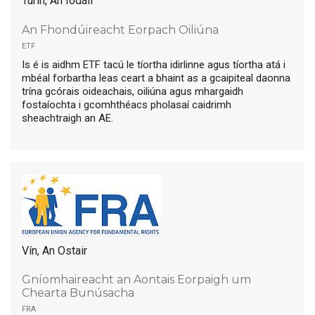
Turin, An Iodáil
An Fhondúireacht Eorpach Oiliúna
etf
Is é is aidhm ETF tacú le tíortha idirlinne agus tíortha atá i
mbéal forbartha leas ceart a bhaint as a gcaipiteal daonna
trína gcórais oideachais, oiliúna agus mhargaidh
fostaíochta i gcomhthéacs pholasaí caidrimh
sheachtraigh an AE.
Vín, An Ostair
Gníomhaireacht an Aontais Eorpaigh um
Chearta Bunúsacha
fra