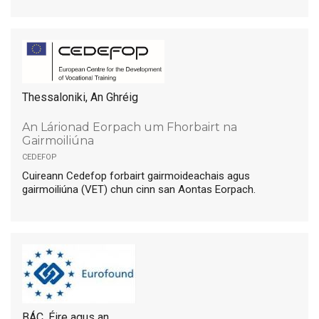
Thessaloniki, An Ghréig
An Lárionad Eorpach um Fhorbairt na
Gairmoiliúna
cedefop
Cuireann Cedefop forbairt gairmoideachais agus
gairmoiliúna (VET) chun cinn san Aontas Eorpach.
BÁC, Éire agus an