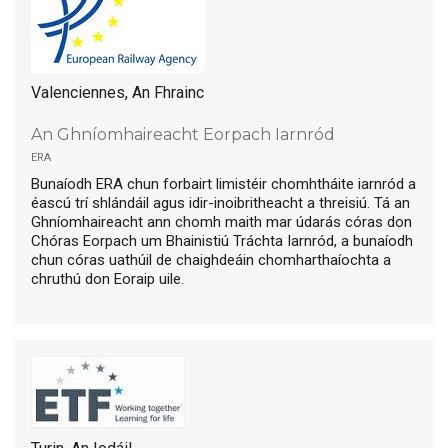
Valenciennes, An Fhrainc
An Ghníomhaireacht Eorpach Iarnród
era
Bunaíodh ERA chun forbairt limistéir chomhtháite iarnród a
éascú trí shlándáil agus idir-inoibritheacht a threisiú. Tá an
Ghníomhaireacht ann chomh maith mar údarás córas don
Chóras Eorpach um Bhainistiú Tráchta Iarnród, a bunaíodh
chun córas uathúil de chaighdeáin chomharthaíochta a
chruthú don Eoraip uile.