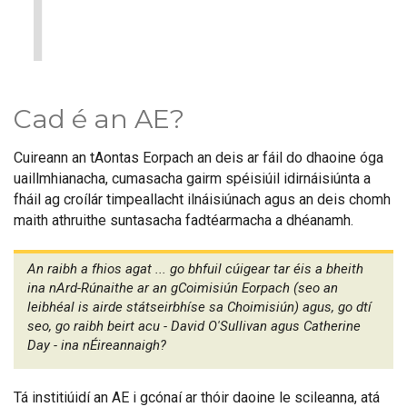
1
Cad é an AE?
Cuireann an tAontas Eorpach an deis ar fáil do dhaoine óga
uaillmhianacha, cumasacha gairm spéisiúil idirnáisiúnta a
fháil ag croílár timpeallacht ilnáisiúnach agus an deis chomh
maith athruithe suntasacha fadtéarmacha a dhéanamh.
An raibh a fhios agat ... go bhfuil cúigear tar éis a bheith
ina nArd-Rúnaithe ar an gCoimisiún Eorpach (seo an
leibhéal is airde státseirbhíse sa Choimisiún) agus, go dtí
seo, go raibh beirt acu - David O'Sullivan agus Catherine
Day - ina nÉireannaigh?
Tá institiúidí an AE i gcónaí ar thóir daoine le scileanna, atá