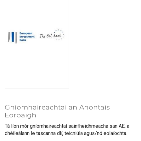
Gníomhaireachtai an Anontais
Eorpaigh
Tá líon mór gníomhaireachtaí sainfheidhmeacha san AE, a
dhéileálann le tascanna dlí, teicniúla agus/nó eolaíochta.