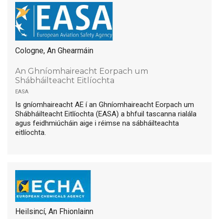
Cologne, An Ghearmáin
An Ghníomhaireacht Eorpach um
Shábháilteacht Eitlíochta
easa
Is gníomhaireacht AE í an Ghníomhaireacht Eorpach um
Shábháilteacht Eitlíochta (EASA) a bhfuil tascanna rialála
agus feidhmiúcháin aige i réimse na sábháilteachta
eitlíochta.
Heilsincí, An Fhionlainn