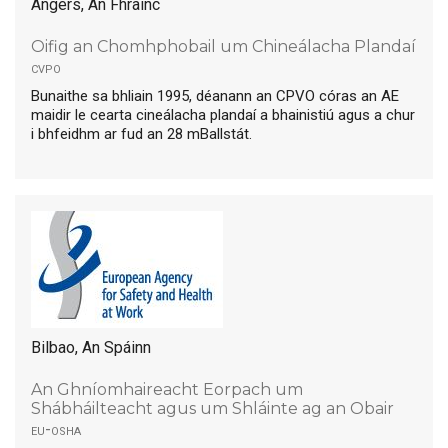
Angers, An Fhrainc
Oifig an Chomhphobail um Chineálacha Plandaí
cvpo
Bunaithe sa bhliain 1995, déanann an CPVO córas an AE
maidir le cearta cineálacha plandaí a bhainistiú agus a chur
i bhfeidhm ar fud an 28 mBallstát.
Bilbao, An Spáinn
An Ghníomhaireacht Eorpach um
Shábháilteacht agus um Shláinte ag an Obair
eu-osha