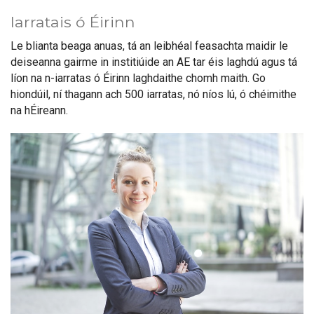
Iarratais ó Éirinn
Le blianta beaga anuas, tá an leibhéal feasachta maidir le
deiseanna gairme in institiúide an AE tar éis laghdú agus tá
líon na n-iarratas ó Éirinn laghdaithe chomh maith. Go
hiondúil, ní thagann ach 500 iarratas, nó níos lú, ó chéimithe
na hÉireann.