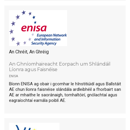
An Chréit, An Ghréig
An Ghníomhaireacht Eorpach um Shlándáil
Líonra agus Faisnéise
enisa
Bíonn ENISA ag obair i gcomhar le hInstitiúidí agus Ballstáit
AE chun líonra faisnéise slándála ardleibhéil a fhorbairt san
AE ar mhaithe le saoránaigh, tomhaltóirí, gnólachtaí agus
eagraíochtaí earnála poiblí AE.