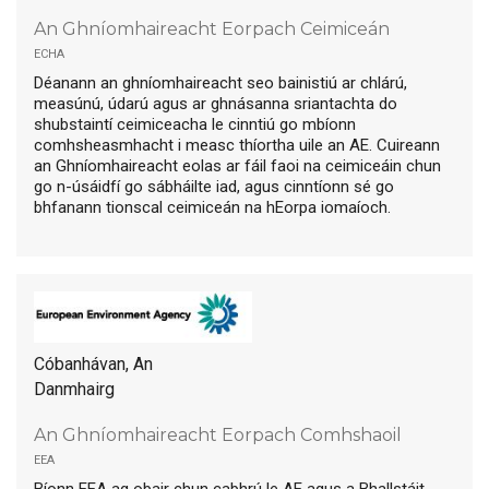
An Ghníomhaireacht Eorpach Ceimiceán
echa
Déanann an ghníomhaireacht seo bainistiú ar chlárú,
measúnú, údarú agus ar ghnásanna sriantachta do
shubstaintí ceimiceacha le cinntiú go mbíonn
comhsheasmhacht i measc thíortha uile an AE. Cuireann
an Ghníomhaireacht eolas ar fáil faoi na ceimiceáin chun
go n-úsáidfí go sábháilte iad, agus cinntíonn sé go
bhfanann tionscal ceimiceán na hEorpa iomaíoch.
Cóbanhávan, An
Danmhairg
An Ghníomhaireacht Eorpach Comhshaoil
eea
Bíonn EEA ag obair chun cabhrú le AE agus a Bhallstáit