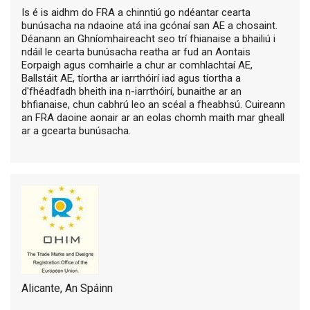
Is é is aidhm do FRA a chinntiú go ndéantar cearta
bunúsacha na ndaoine atá ina gcónaí san AE a chosaint.
Déanann an Ghníomhaireacht seo trí fhianaise a bhailiú i
ndáil le cearta bunúsacha reatha ar fud an Aontais
Eorpaigh agus comhairle a chur ar comhlachtaí AE,
Ballstáit AE, tíortha ar iarrthóirí iad agus tíortha a
d'fhéadfadh bheith ina n-iarrthóirí, bunaithe ar an
bhfianaise, chun cabhrú leo an scéal a fheabhsú. Cuireann
an FRA daoine aonair ar an eolas chomh maith mar gheall
ar a gcearta bunúsacha.
Alicante, An Spáinn