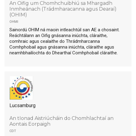
An Oifig um Chomhchuibhiú sa Mhargadh
Inmheánach (Trádmharacanna agus Dearaí)
(OHIM)
ohmi
Sainordú OHIM ná maoin intleachtúil san AE a chosaint.
Reáchtálann an Oifig gnásanna iniúchta, cláraithe,
comhraic agus cealaithe do Thrádmharcanna
Comhphobail agus gnásanna iniúchta, cláraithe agus
neamhbhailíochta do Dhearthaí Comhphobail cláraithe.
Lucsamburg
An tIonad Aistriúcháin do Chomhlachtaí an
Aontais Eorpaigh
cdt