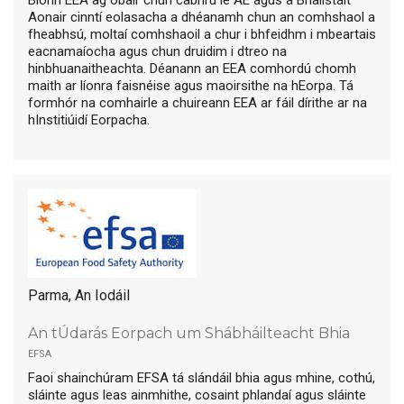
Aonair cinntí eolasacha a dhéanamh chun an comhshaol a
fheabhsú, moltaí comhshaoil a chur i bhfeidhm i mbeartais
eacnamaíocha agus chun druidim i dtreo na
hinbhuanaitheachta. Déanann an EEA comhordú chomh
maith ar líonra faisnéise agus maoirsithe na hEorpa. Tá
formhór na comhairle a chuireann EEA ar fáil dírithe ar na
hInstitiúidí Eorpacha.
Parma, An Iodáil
An tÚdarás Eorpach um Shábháilteacht Bhia
efsa
Faoi shainchúram EFSA tá slándáil bhia agus mhine, cothú,
sláinte agus leas ainmhithe, cosaint phlandaí agus sláinte