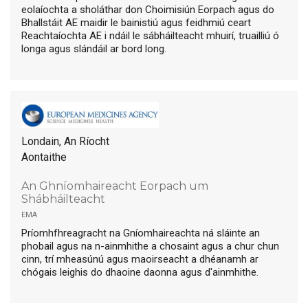
eolaíochta a sholáthar don Choimisiún Eorpach agus do
Bhallstáit AE maidir le bainistiú agus feidhmiú ceart
Reachtaíochta AE i ndáil le sábháilteacht mhuirí, truailliú ó
longa agus slándáil ar bord long.
Londain, An Ríocht
Aontaithe
An Ghníomhaireacht Eorpach um
Shábháilteacht
ema
Príomhfhreagracht na Gníomhaireachta ná sláinte an
phobail agus na n-ainmhithe a chosaint agus a chur chun
cinn, trí mheasúnú agus maoirseacht a dhéanamh ar
chógais leighis do dhaoine daonna agus d'ainmhithe.