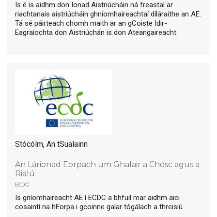
Is é is aidhm don Ionad Aistriúcháin ná freastal ar
riachtanais aistriúcháin ghníomhaireachtaí díláraithe an AE.
Tá sé páirteach chomh maith ar an gCoiste Idir-
Eagraíochta don Aistriúchán is don Ateangaireacht.
Stócólm, An tSualainn
An Lárionad Eorpach um Ghalair a Chosc agus a
Rialú
ecdc
Is gníomhaireacht AE í ECDC a bhfuil mar aidhm aici
cosaintí na hEorpa i gcoinne galar tógálach a threisiú.