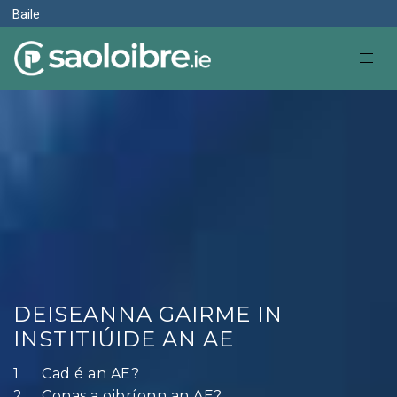
Baile
DEISEANNA GAIRME IN
INSTITIÚIDE AN AE
Cad é an AE?
Conas a oibríonn an AE?