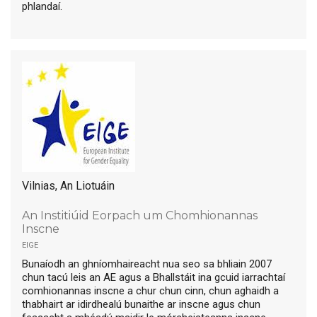
phlandaí.
Vilnias, An Liotuáin
An Institiúid Eorpach um Chomhionannas
Inscne
eige
Bunaíodh an ghníomhaireacht nua seo sa bhliain 2007
chun tacú leis an AE agus a Bhallstáit ina gcuid iarrachtaí
comhionannas inscne a chur chun cinn, chun aghaidh a
thabhairt ar idirdhealú bunaithe ar inscne agus chun