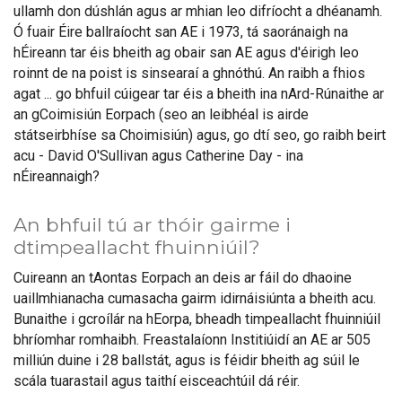
ullamh don dúshlán agus ar mhian leo difríocht a dhéanamh.
Ó fuair Éire ballraíocht san AE i 1973, tá saoránaigh na
hÉireann tar éis bheith ag obair san AE agus d'éirigh leo
roinnt de na poist is sinsearaí a ghnóthú. An raibh a fhios
agat ... go bhfuil cúigear tar éis a bheith ina nArd-Rúnaithe ar
an gCoimisiún Eorpach (seo an leibhéal is airde
státseirbhíse sa Choimisiún) agus, go dtí seo, go raibh beirt
acu - David O'Sullivan agus Catherine Day - ina
nÉireannaigh?
An bhfuil tú ar thóir gairme i
dtimpeallacht fhuinniúil?
Cuireann an tAontas Eorpach an deis ar fáil do dhaoine
uaillmhianacha cumasacha gairm idirnáisiúnta a bheith acu.
Bunaithe i gcroílár na hEorpa, bheadh timpeallacht fhuinniúil
bhríomhar romhaibh. Freastalaíonn Institiúidí an AE ar 505
milliún duine i 28 ballstát, agus is féidir bheith ag súil le
scála tuarastail agus taithí eisceachtúil dá réir.