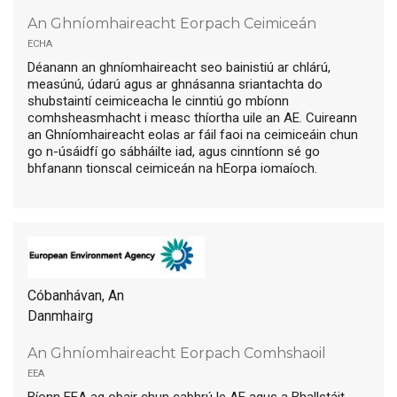
An Ghníomhaireacht Eorpach Ceimiceán
echa
Déanann an ghníomhaireacht seo bainistiú ar chlárú,
measúnú, údarú agus ar ghnásanna sriantachta do
shubstaintí ceimiceacha le cinntiú go mbíonn
comhsheasmhacht i measc thíortha uile an AE. Cuireann
an Ghníomhaireacht eolas ar fáil faoi na ceimiceáin chun
go n-úsáidfí go sábháilte iad, agus cinntíonn sé go
bhfanann tionscal ceimiceán na hEorpa iomaíoch.
Cóbanhávan, An
Danmhairg
An Ghníomhaireacht Eorpach Comhshaoil
eea
Bíonn EEA ag obair chun cabhrú le AE agus a Bhallstáit