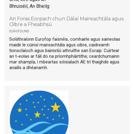
Bhruiséil, An Bheilg
An Foras Eorpach chun Dálaí Maireachtála agus
Oibre a Fheabhsú
eurofound
Soláthraíonn Eurofop faisnéis, comhairle agus saineolas
maidir le cúinsí maireachtála agus oibre, caidreamh
tionsclaíoch agus bainistiú athruithe san Eoraip. Cuirtear
an t-eolas ar fáil do na príomhpháirtithe, ceardchumainn
mar shampla, i mbeartas sóisialach AE trí thaighde agus
anailís a dhéanamh.