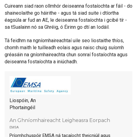
Cuireann siad raon ollmhór deiseanna fostaíochta ar fáil - do
shaineolaithe go háirithe - agus tá siad suite i dtíortha
éagsúla ar fud an AE, le deiseanna fostaíochta i gcibé tír -
sa tSualainn nó sa Ghréig, ó Éirinn go dtí an Iodáil.
Tá feidhm na ngníomhaireachtaí uile seo liostaithe thíos,
chomh maith le tuilleadh eolais agus naisc chuig suíomh
gréasáin na gníomhaireachta chun sonraí fostaíochta agus
deiseanna fostaíochta a iniúchadh.
Liospóin, An
Phortaingéil
An Ghníomhaireacht Leigheasra Eorpach
emsa
Príomhchuspóir EMSA ná tacaíocht theicniúil agus