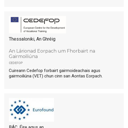
Thessaloniki, An Ghréig
An Lárionad Eorpach um Fhorbairt na
Gairmoiliúna
cedefop
Cuireann Cedefop forbairt gairmoideachais agus
gairmoiliúna (VET) chun cinn san Aontas Eorpach.
BÁC, Éire agus an