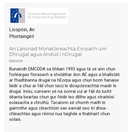
Liospóin, An
Phortaingéil
An Lárionad Monatóireachta Eorpach um
Dhrugaí agus Andúil i nDrugaí
emcdda
Bunaíodh EMCDDA sa bhliain 1993 agus tá sé ann chun
forléargas fíorasach a sholáthar don AE agus a bhallstáit
ar fhadhbanna drugaí na hEorpa agus chun bonn fianaise
láidir a chur ar fáil chun tacú le díospóireachtaí maidir le
drugaí. Inniu, cuireann sé na sonraí cuí ar fáil do lucht
déanta beartas chun gur féidir leo dlíthe agus straitéisí
eolasacha a chruthú. Tacaíonn sé chomh maith le
gairmithe agus cleachtóirí san earnáil seo trí dhea-
chleachtas agus réimsí nua taighde a thabhairt chun
solais.