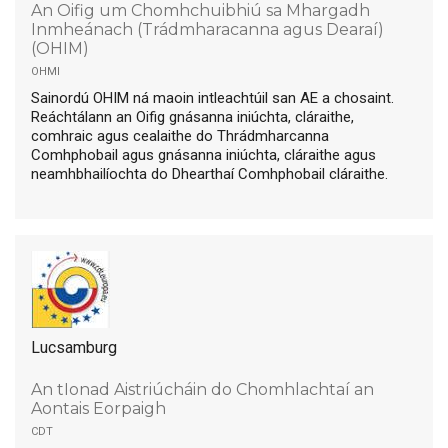
An Oifig um Chomhchuibhiú sa Mhargadh
Inmheánach (Trádmharacanna agus Dearaí)
(OHIM)
ohmi
Sainordú OHIM ná maoin intleachtúil san AE a chosaint.
Reáchtálann an Oifig gnásanna iniúchta, cláraithe,
comhraic agus cealaithe do Thrádmharcanna
Comhphobail agus gnásanna iniúchta, cláraithe agus
neamhbhailíochta do Dhearthaí Comhphobail cláraithe.
Lucsamburg
An tIonad Aistriúcháin do Chomhlachtaí an
Aontais Eorpaigh
cdt