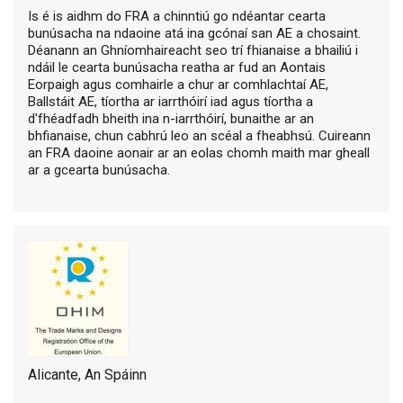
Is é is aidhm do FRA a chinntiú go ndéantar cearta
bunúsacha na ndaoine atá ina gcónaí san AE a chosaint.
Déanann an Ghníomhaireacht seo trí fhianaise a bhailiú i
ndáil le cearta bunúsacha reatha ar fud an Aontais
Eorpaigh agus comhairle a chur ar comhlachtaí AE,
Ballstáit AE, tíortha ar iarrthóirí iad agus tíortha a
d'fhéadfadh bheith ina n-iarrthóirí, bunaithe ar an
bhfianaise, chun cabhrú leo an scéal a fheabhsú. Cuireann
an FRA daoine aonair ar an eolas chomh maith mar gheall
ar a gcearta bunúsacha.
Alicante, An Spáinn