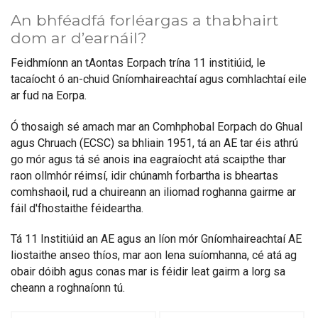
An bhféadfá forléargas a thabhairt
dom ar d’earnáil?
Feidhmíonn an tAontas Eorpach trína 11 institiúid, le
tacaíocht ó an-chuid Gníomhaireachtaí agus comhlachtaí eile
ar fud na Eorpa.
Ó thosaigh sé amach mar an Comhphobal Eorpach do Ghual
agus Chruach (ECSC) sa bhliain 1951, tá an AE tar éis athrú
go mór agus tá sé anois ina eagraíocht atá scaipthe thar
raon ollmhór réimsí, idir chúnamh forbartha is bheartas
comhshaoil, rud a chuireann an iliomad roghanna gairme ar
fáil d'fhostaithe féideartha.
Tá 11 Institiúid an AE agus an líon mór Gníomhaireachtaí AE
liostaithe anseo thíos, mar aon lena suíomhanna, cé atá ag
obair dóibh agus conas mar is féidir leat gairm a lorg sa
cheann a roghnaíonn tú.