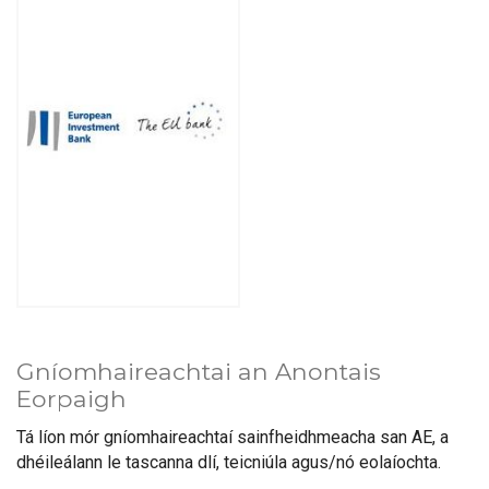
Gníomhaireachtai an Anontais
Eorpaigh
Tá líon mór gníomhaireachtaí sainfheidhmeacha san AE, a
dhéileálann le tascanna dlí, teicniúla agus/nó eolaíochta.