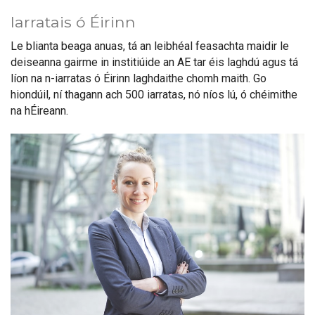
Iarratais ó Éirinn
Le blianta beaga anuas, tá an leibhéal feasachta maidir le
deiseanna gairme in institiúide an AE tar éis laghdú agus tá
líon na n-iarratas ó Éirinn laghdaithe chomh maith. Go
hiondúil, ní thagann ach 500 iarratas, nó níos lú, ó chéimithe
na hÉireann.