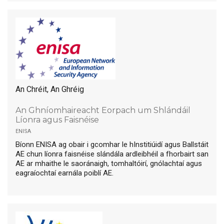
An Chréit, An Ghréig
An Ghníomhaireacht Eorpach um Shlándáil
Líonra agus Faisnéise
enisa
Bíonn ENISA ag obair i gcomhar le hInstitiúidí agus Ballstáit
AE chun líonra faisnéise slándála ardleibhéil a fhorbairt san
AE ar mhaithe le saoránaigh, tomhaltóirí, gnólachtaí agus
eagraíochtaí earnála poiblí AE.