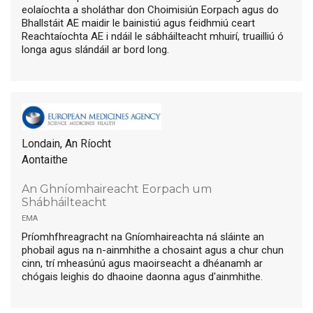
eolaíochta a sholáthar don Choimisiún Eorpach agus do
Bhallstáit AE maidir le bainistiú agus feidhmiú ceart
Reachtaíochta AE i ndáil le sábháilteacht mhuirí, truailliú ó
longa agus slándáil ar bord long.
Londain, An Ríocht
Aontaithe
An Ghníomhaireacht Eorpach um
Shábháilteacht
ema
Príomhfhreagracht na Gníomhaireachta ná sláinte an
phobail agus na n-ainmhithe a chosaint agus a chur chun
cinn, trí mheasúnú agus maoirseacht a dhéanamh ar
chógais leighis do dhaoine daonna agus d'ainmhithe.