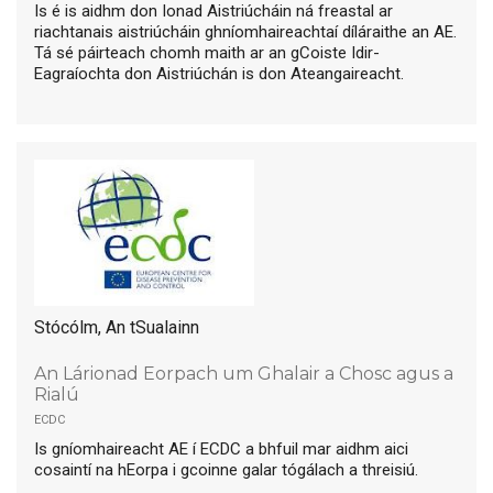
Is é is aidhm don Ionad Aistriúcháin ná freastal ar
riachtanais aistriúcháin ghníomhaireachtaí díláraithe an AE.
Tá sé páirteach chomh maith ar an gCoiste Idir-
Eagraíochta don Aistriúchán is don Ateangaireacht.
Stócólm, An tSualainn
An Lárionad Eorpach um Ghalair a Chosc agus a
Rialú
ecdc
Is gníomhaireacht AE í ECDC a bhfuil mar aidhm aici
cosaintí na hEorpa i gcoinne galar tógálach a threisiú.