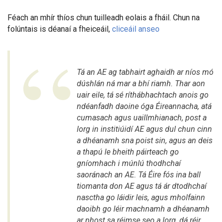
Féach an mhír thíos chun tuilleadh eolais a fháil. Chun na
folúntais is déanaí a fheiceáil,
cliceáil anseo
Tá an AE ag tabhairt aghaidh ar níos mó
dúshlán ná mar a bhí riamh. Thar aon
uair eile, tá sé ríthábhachtach anois go
ndéanfadh daoine óga Éireannacha, atá
cumasach agus uaillmhianach, post a
lorg in institiúidí AE agus dul chun cinn
a dhéanamh sna poist sin, agus an deis
a thapú le bheith páirteach go
gníomhach i múnlú thodhchaí
saoránach an AE. Tá Éire fós ina ball
tiomanta don AE agus tá ár dtodhchaí
nasctha go láidir leis, agus mholfainn
daoibh go léir machnamh a dhéanamh
ar phost sa réimse seo a lorg, dá réir