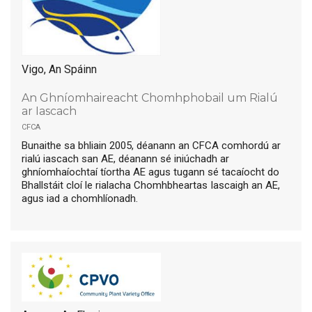
Vigo, An Spáinn
An Ghníomhaireacht Chomhphobail um Rialú
ar Iascach
cfca
Bunaithe sa bhliain 2005, déanann an CFCA comhordú ar
rialú iascach san AE, déanann sé iniúchadh ar
ghníomhaíochtaí tíortha AE agus tugann sé tacaíocht do
Bhallstáit cloí le rialacha Chomhbheartas Iascaigh an AE,
agus iad a chomhlíonadh.