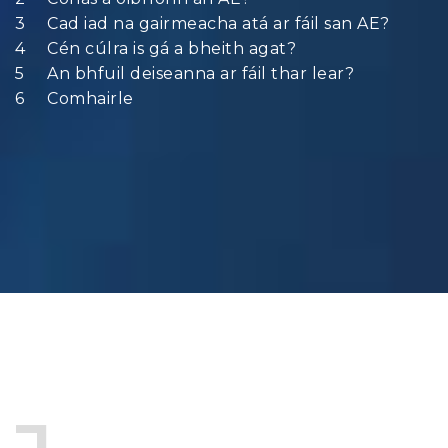
Cad iad na gairmeacha atá ar fáil san AE?
Cén cúlra is gá a bheith agat?
An bhfuil deiseanna ar fáil thar lear?
Comhairle