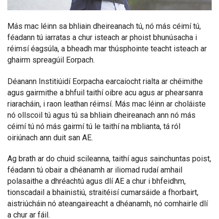
Más mac léinn sa bhliain dheireanach tú, nó más céimí tú,
féadann tú iarratas a chur isteach ar phoist bhunúsacha i
réimsí éagsúla, a bheadh mar thúsphointe teacht isteach ar
ghairm spreagúil Eorpach.
Déanann Institiúidí Eorpacha earcaíocht rialta ar chéimithe
agus gairmithe a bhfuil taithí oibre acu agus ar phearsanra
riaracháin, i raon leathan réimsí. Más mac léinn ar choláiste
nó ollscoil tú agus tú sa bhliain dheireanach ann nó más
céimí tú nó más gairmí tú le taithí na mblianta, tá ról
oiriúnach ann duit san AE.
Ag brath ar do chuid scileanna, taithí agus sainchuntas poist,
féadann tú obair a dhéanamh ar iliomad rudaí amhail
polasaithe a dhréachtú agus dlí AE a chur i bhfeidhm,
tionscadail a bhainistiú, straitéisí cumarsáide a fhorbairt,
aistriúcháin nó ateangaireacht a dhéanamh, nó comhairle dlí
a chur ar fáil.