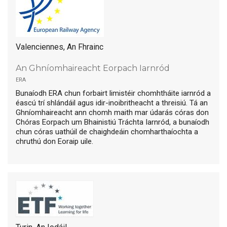
Valenciennes, An Fhrainc
An Ghníomhaireacht Eorpach Iarnród
era
Bunaíodh ERA chun forbairt limistéir chomhtháite iarnród a
éascú trí shlándáil agus idir-inoibritheacht a threisiú. Tá an
Ghníomhaireacht ann chomh maith mar údarás córas don
Chóras Eorpach um Bhainistiú Tráchta Iarnród, a bunaíodh
chun córas uathúil de chaighdeáin chomharthaíochta a
chruthú don Eoraip uile.