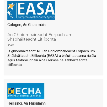
Cologne, An Ghearmáin
An Ghníomhaireacht Eorpach um
Shábháilteacht Eitlíochta
easa
Is gníomhaireacht AE í an Ghníomhaireacht Eorpach um
Shábháilteacht Eitlíochta (EASA) a bhfuil tascanna rialála
agus feidhmiúcháin aige i réimse na sábháilteachta
eitlíochta.
Heilsincí, An Fhionlainn