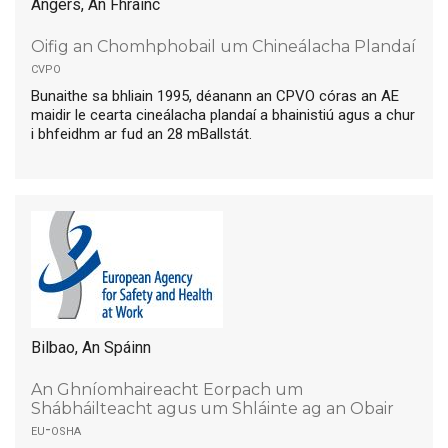
Angers, An Fhrainc
Oifig an Chomhphobail um Chineálacha Plandaí
cvpo
Bunaithe sa bhliain 1995, déanann an CPVO córas an AE
maidir le cearta cineálacha plandaí a bhainistiú agus a chur
i bhfeidhm ar fud an 28 mBallstát.
Bilbao, An Spáinn
An Ghníomhaireacht Eorpach um
Shábháilteacht agus um Shláinte ag an Obair
eu-osha