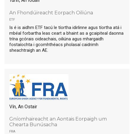
Turin, An Iodáil
An Fhondúireacht Eorpach Oiliúna
etf
Is é is aidhm ETF tacú le tíortha idirlinne agus tíortha atá i
mbéal forbartha leas ceart a bhaint as a gcaipiteal daonna
trína gcórais oideachais, oiliúna agus mhargaidh
fostaíochta i gcomhthéacs pholasaí caidrimh
sheachtraigh an AE.
Vín, An Ostair
Gníomhaireacht an Aontais Eorpaigh um
Chearta Bunúsacha
fra