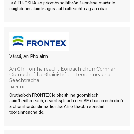
Is é EU-OSHA an príomhsholáthróir faisnéise maidir le
caighdeáin sláinte agus sábháilteachta ag an obair.
Vársá, An Pholainn
An Ghníomhaireacht Eorpach chun Comhar
Oibríochtúil a Bhainistiú ag Teorainneacha
Seachtracha
frontex
Cruthaíodh FRONTEX le bheith ina gcomhlach
sainfheidhmeach, neamhspleách den AE chun comhoibriú
a chomhordú idir na tíortha AE ó thaobh slándáil
teorainneacha de.