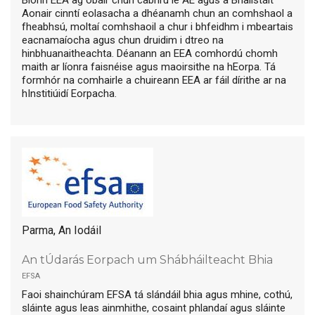
Aonair cinntí eolasacha a dhéanamh chun an comhshaol a
fheabhsú, moltaí comhshaoil a chur i bhfeidhm i mbeartais
eacnamaíocha agus chun druidim i dtreo na
hinbhuanaitheachta. Déanann an EEA comhordú chomh
maith ar líonra faisnéise agus maoirsithe na hEorpa. Tá
formhór na comhairle a chuireann EEA ar fáil dírithe ar na
hInstitiúidí Eorpacha.
Parma, An Iodáil
An tÚdarás Eorpach um Shábháilteacht Bhia
efsa
Faoi shainchúram EFSA tá slándáil bhia agus mhine, cothú,
sláinte agus leas ainmhithe, cosaint phlandaí agus sláinte