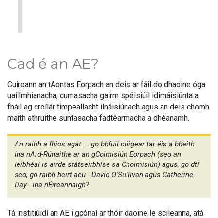
1
Cad é an AE?
Cuireann an tAontas Eorpach an deis ar fáil do dhaoine óga
uaillmhianacha, cumasacha gairm spéisiúil idirnáisiúnta a
fháil ag croílár timpeallacht ilnáisiúnach agus an deis chomh
maith athruithe suntasacha fadtéarmacha a dhéanamh.
An raibh a fhios agat ... go bhfuil cúigear tar éis a bheith
ina nArd-Rúnaithe ar an gCoimisiún Eorpach (seo an
leibhéal is airde státseirbhíse sa Choimisiún) agus, go dtí
seo, go raibh beirt acu - David O'Sullivan agus Catherine
Day - ina nÉireannaigh?
Tá institiúidí an AE i gcónaí ar thóir daoine le scileanna, atá