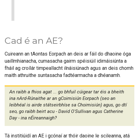
1
Cad é an AE?
Cuireann an tAontas Eorpach an deis ar fáil do dhaoine óga
uaillmhianacha, cumasacha gairm spéisiúil idirnáisiúnta a
fháil ag croílár timpeallacht ilnáisiúnach agus an deis chomh
maith athruithe suntasacha fadtéarmacha a dhéanamh.
An raibh a fhios agat ... go bhfuil cúigear tar éis a bheith
ina nArd-Rúnaithe ar an gCoimisiún Eorpach (seo an
leibhéal is airde státseirbhíse sa Choimisiún) agus, go dtí
seo, go raibh beirt acu - David O'Sullivan agus Catherine
Day - ina nÉireannaigh?
Tá institiúidí an AE i gcónaí ar thóir daoine le scileanna, atá