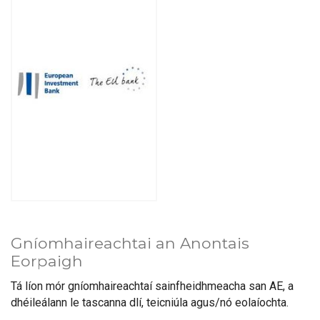
Gníomhaireachtai an Anontais
Eorpaigh
Tá líon mór gníomhaireachtaí sainfheidhmeacha san AE, a
dhéileálann le tascanna dlí, teicniúla agus/nó eolaíochta.