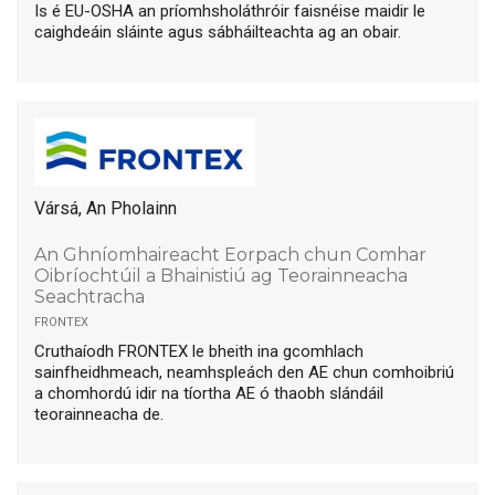
Is é EU-OSHA an príomhsholáthróir faisnéise maidir le
caighdeáin sláinte agus sábháilteachta ag an obair.
Vársá, An Pholainn
An Ghníomhaireacht Eorpach chun Comhar
Oibríochtúil a Bhainistiú ag Teorainneacha
Seachtracha
frontex
Cruthaíodh FRONTEX le bheith ina gcomhlach
sainfheidhmeach, neamhspleách den AE chun comhoibriú
a chomhordú idir na tíortha AE ó thaobh slándáil
teorainneacha de.