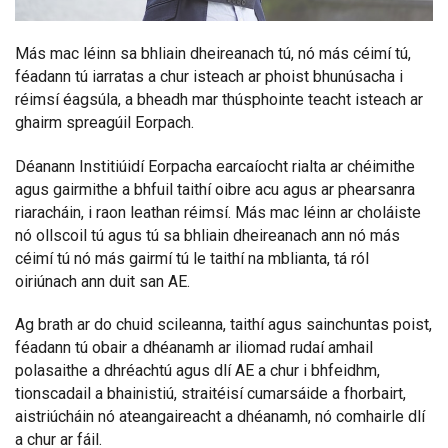
Más mac léinn sa bhliain dheireanach tú, nó más céimí tú,
féadann tú iarratas a chur isteach ar phoist bhunúsacha i
réimsí éagsúla, a bheadh mar thúsphointe teacht isteach ar
ghairm spreagúil Eorpach.
Déanann Institiúidí Eorpacha earcaíocht rialta ar chéimithe
agus gairmithe a bhfuil taithí oibre acu agus ar phearsanra
riaracháin, i raon leathan réimsí. Más mac léinn ar choláiste
nó ollscoil tú agus tú sa bhliain dheireanach ann nó más
céimí tú nó más gairmí tú le taithí na mblianta, tá ról
oiriúnach ann duit san AE.
Ag brath ar do chuid scileanna, taithí agus sainchuntas poist,
féadann tú obair a dhéanamh ar iliomad rudaí amhail
polasaithe a dhréachtú agus dlí AE a chur i bhfeidhm,
tionscadail a bhainistiú, straitéisí cumarsáide a fhorbairt,
aistriúcháin nó ateangaireacht a dhéanamh, nó comhairle dlí
a chur ar fáil.