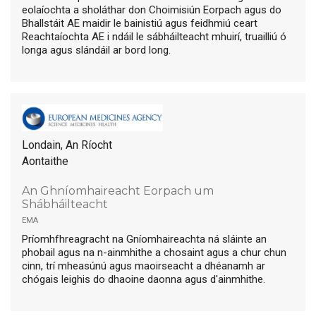
eolaíochta a sholáthar don Choimisiún Eorpach agus do
Bhallstáit AE maidir le bainistiú agus feidhmiú ceart
Reachtaíochta AE i ndáil le sábháilteacht mhuirí, truailliú ó
longa agus slándáil ar bord long.
Londain, An Ríocht
Aontaithe
An Ghníomhaireacht Eorpach um
Shábháilteacht
ema
Príomhfhreagracht na Gníomhaireachta ná sláinte an
phobail agus na n-ainmhithe a chosaint agus a chur chun
cinn, trí mheasúnú agus maoirseacht a dhéanamh ar
chógais leighis do dhaoine daonna agus d'ainmhithe.