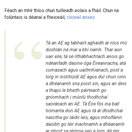
Féach an mhír thíos chun tuilleadh eolais a fháil. Chun na
folúntais is déanaí a fheiceáil,
cliceáil anseo
Tá an AE ag tabhairt aghaidh ar níos mó
dúshlán ná mar a bhí riamh. Thar aon
uair eile, tá sé ríthábhachtach anois go
ndéanfadh daoine óga Éireannacha, atá
cumasach agus uaillmhianach, post a
lorg in institiúidí AE agus dul chun cinn
a dhéanamh sna poist sin, agus an deis
a thapú le bheith páirteach go
gníomhach i múnlú thodhchaí
saoránach an AE. Tá Éire fós ina ball
tiomanta don AE agus tá ár dtodhchaí
nasctha go láidir leis, agus mholfainn
daoibh go léir machnamh a dhéanamh
ar phost sa réimse seo a lorg, dá réir