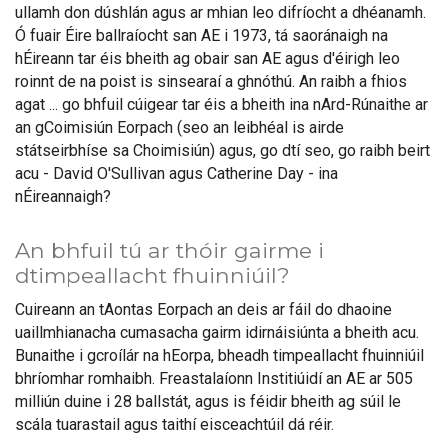
ullamh don dúshlán agus ar mhian leo difríocht a dhéanamh.
Ó fuair Éire ballraíocht san AE i 1973, tá saoránaigh na
hÉireann tar éis bheith ag obair san AE agus d'éirigh leo
roinnt de na poist is sinsearaí a ghnóthú. An raibh a fhios
agat ... go bhfuil cúigear tar éis a bheith ina nArd-Rúnaithe ar
an gCoimisiún Eorpach (seo an leibhéal is airde
státseirbhíse sa Choimisiún) agus, go dtí seo, go raibh beirt
acu - David O'Sullivan agus Catherine Day - ina
nÉireannaigh?
An bhfuil tú ar thóir gairme i
dtimpeallacht fhuinniúil?
Cuireann an tAontas Eorpach an deis ar fáil do dhaoine
uaillmhianacha cumasacha gairm idirnáisiúnta a bheith acu.
Bunaithe i gcroílár na hEorpa, bheadh timpeallacht fhuinniúil
bhríomhar romhaibh. Freastalaíonn Institiúidí an AE ar 505
milliún duine i 28 ballstát, agus is féidir bheith ag súil le
scála tuarastail agus taithí eisceachtúil dá réir.