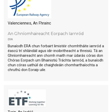
Valenciennes, An Fhrainc
An Ghníomhaireacht Eorpach Iarnród
era
Bunaíodh ERA chun forbairt limistéir chomhtháite iarnród a
éascú trí shlándáil agus idir-inoibritheacht a threisiú. Tá an
Ghníomhaireacht ann chomh maith mar údarás córas don
Chóras Eorpach um Bhainistiú Tráchta Iarnród, a bunaíodh
chun córas uathúil de chaighdeáin chomharthaíochta a
chruthú don Eoraip uile.