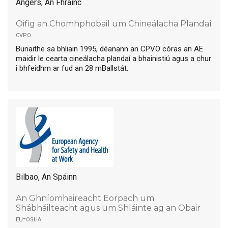
Angers, An Fhrainc
Oifig an Chomhphobail um Chineálacha Plandaí
cvpo
Bunaithe sa bhliain 1995, déanann an CPVO córas an AE
maidir le cearta cineálacha plandaí a bhainistiú agus a chur
i bhfeidhm ar fud an 28 mBallstát.
Bilbao, An Spáinn
An Ghníomhaireacht Eorpach um
Shábháilteacht agus um Shláinte ag an Obair
eu-osha