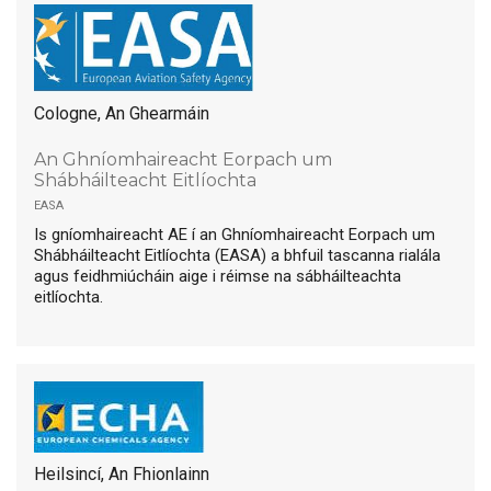
Cologne, An Ghearmáin
An Ghníomhaireacht Eorpach um
Shábháilteacht Eitlíochta
easa
Is gníomhaireacht AE í an Ghníomhaireacht Eorpach um
Shábháilteacht Eitlíochta (EASA) a bhfuil tascanna rialála
agus feidhmiúcháin aige i réimse na sábháilteachta
eitlíochta.
Heilsincí, An Fhionlainn