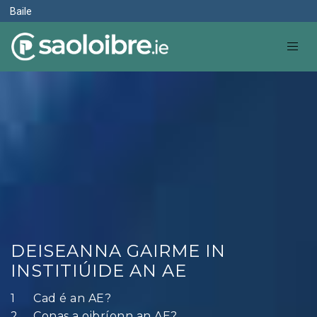
Baile
DEISEANNA GAIRME IN
INSTITIÚIDE AN AE
Cad é an AE?
Conas a oibríonn an AE?