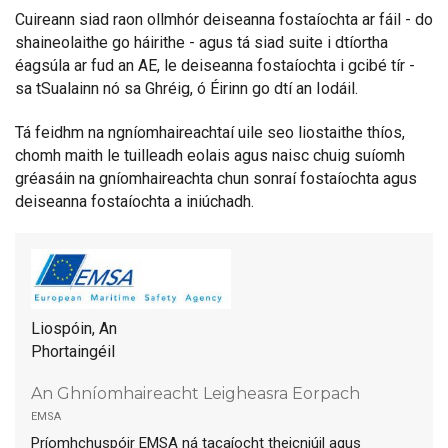
Cuireann siad raon ollmhór deiseanna fostaíochta ar fáil - do
shaineolaithe go háirithe - agus tá siad suite i dtíortha
éagsúla ar fud an AE, le deiseanna fostaíochta i gcibé tír -
sa tSualainn nó sa Ghréig, ó Éirinn go dtí an Iodáil.
Tá feidhm na ngníomhaireachtaí uile seo liostaithe thíos,
chomh maith le tuilleadh eolais agus naisc chuig suíomh
gréasáin na gníomhaireachta chun sonraí fostaíochta agus
deiseanna fostaíochta a iniúchadh.
Liospóin, An
Phortaingéil
An Ghníomhaireacht Leigheasra Eorpach
emsa
Príomhchuspóir EMSA ná tacaíocht theicniúil agus