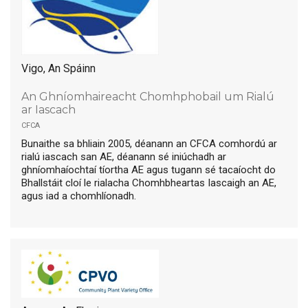
Vigo, An Spáinn
An Ghníomhaireacht Chomhphobail um Rialú
ar Iascach
cfca
Bunaithe sa bhliain 2005, déanann an CFCA comhordú ar
rialú iascach san AE, déanann sé iniúchadh ar
ghníomhaíochtaí tíortha AE agus tugann sé tacaíocht do
Bhallstáit cloí le rialacha Chomhbheartas Iascaigh an AE,
agus iad a chomhlíonadh.