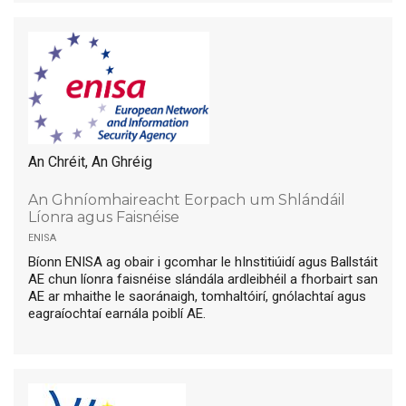
An Chréit, An Ghréig
An Ghníomhaireacht Eorpach um Shlándáil
Líonra agus Faisnéise
enisa
Bíonn ENISA ag obair i gcomhar le hInstitiúidí agus Ballstáit
AE chun líonra faisnéise slándála ardleibhéil a fhorbairt san
AE ar mhaithe le saoránaigh, tomhaltóirí, gnólachtaí agus
eagraíochtaí earnála poiblí AE.