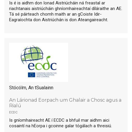
Is é is aidhm don Ionad Aistriúcháin ná freastal ar
riachtanais aistriúcháin ghníomhaireachtaí díláraithe an AE.
Tá sé páirteach chomh maith ar an gCoiste Idir-
Eagraíochta don Aistriúchán is don Ateangaireacht.
Stócólm, An tSualainn
An Lárionad Eorpach um Ghalair a Chosc agus a
Rialú
ecdc
Is gníomhaireacht AE í ECDC a bhfuil mar aidhm aici
cosaintí na hEorpa i gcoinne galar tógálach a threisiú.