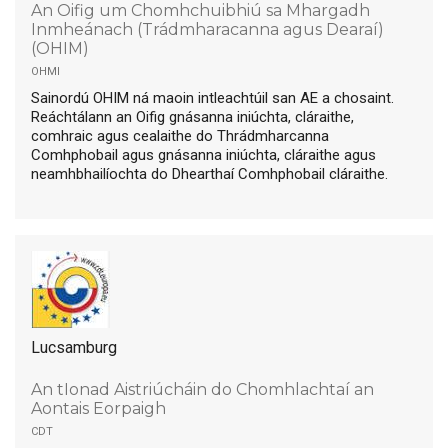
An Oifig um Chomhchuibhiú sa Mhargadh
Inmheánach (Trádmharacanna agus Dearaí)
(OHIM)
ohmi
Sainordú OHIM ná maoin intleachtúil san AE a chosaint.
Reáchtálann an Oifig gnásanna iniúchta, cláraithe,
comhraic agus cealaithe do Thrádmharcanna
Comhphobail agus gnásanna iniúchta, cláraithe agus
neamhbhailíochta do Dhearthaí Comhphobail cláraithe.
Lucsamburg
An tIonad Aistriúcháin do Chomhlachtaí an
Aontais Eorpaigh
cdt