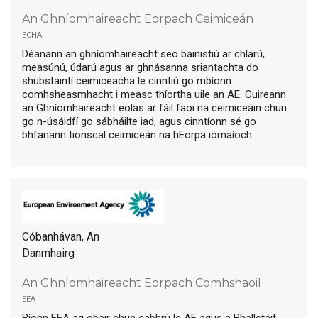
An Ghníomhaireacht Eorpach Ceimiceán
echa
Déanann an ghníomhaireacht seo bainistiú ar chlárú,
measúnú, údarú agus ar ghnásanna sriantachta do
shubstaintí ceimiceacha le cinntiú go mbíonn
comhsheasmhacht i measc thíortha uile an AE. Cuireann
an Ghníomhaireacht eolas ar fáil faoi na ceimiceáin chun
go n-úsáidfí go sábháilte iad, agus cinntíonn sé go
bhfanann tionscal ceimiceán na hEorpa iomaíoch.
Cóbanhávan, An
Danmhairg
An Ghníomhaireacht Eorpach Comhshaoil
eea
Bíonn EEA ag obair chun cabhrú le AE agus a Bhallstáit