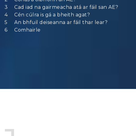
Cad iad na gairmeacha atá ar fáil san AE?
Cén cúlra is gá a bheith agat?
An bhfuil deiseanna ar fáil thar lear?
Comhairle