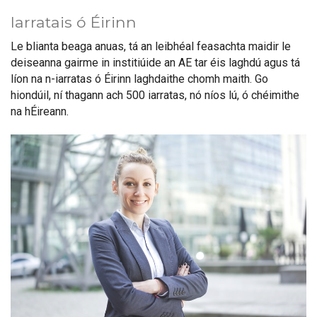
Iarratais ó Éirinn
Le blianta beaga anuas, tá an leibhéal feasachta maidir le
deiseanna gairme in institiúide an AE tar éis laghdú agus tá
líon na n-iarratas ó Éirinn laghdaithe chomh maith. Go
hiondúil, ní thagann ach 500 iarratas, nó níos lú, ó chéimithe
na hÉireann.