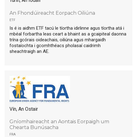
Turin, An Iodáil
An Fhondúireacht Eorpach Oiliúna
etf
Is é is aidhm ETF tacú le tíortha idirlinne agus tíortha atá i
mbéal forbartha leas ceart a bhaint as a gcaipiteal daonna
trína gcórais oideachais, oiliúna agus mhargaidh
fostaíochta i gcomhthéacs pholasaí caidrimh
sheachtraigh an AE.
Vín, An Ostair
Gníomhaireacht an Aontais Eorpaigh um
Chearta Bunúsacha
fra