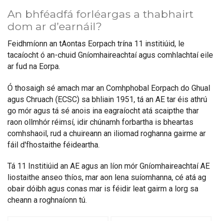
An bhféadfá forléargas a thabhairt
dom ar d’earnáil?
Feidhmíonn an tAontas Eorpach trína 11 institiúid, le
tacaíocht ó an-chuid Gníomhaireachtaí agus comhlachtaí eile
ar fud na Eorpa.
Ó thosaigh sé amach mar an Comhphobal Eorpach do Ghual
agus Chruach (ECSC) sa bhliain 1951, tá an AE tar éis athrú
go mór agus tá sé anois ina eagraíocht atá scaipthe thar
raon ollmhór réimsí, idir chúnamh forbartha is bheartas
comhshaoil, rud a chuireann an iliomad roghanna gairme ar
fáil d'fhostaithe féideartha.
Tá 11 Institiúid an AE agus an líon mór Gníomhaireachtaí AE
liostaithe anseo thíos, mar aon lena suíomhanna, cé atá ag
obair dóibh agus conas mar is féidir leat gairm a lorg sa
cheann a roghnaíonn tú.