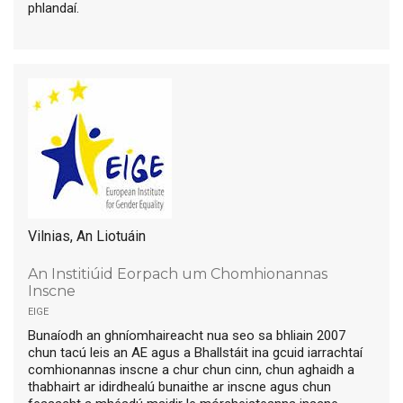
phlandaí.
Vilnias, An Liotuáin
An Institiúid Eorpach um Chomhionannas
Inscne
eige
Bunaíodh an ghníomhaireacht nua seo sa bhliain 2007
chun tacú leis an AE agus a Bhallstáit ina gcuid iarrachtaí
comhionannas inscne a chur chun cinn, chun aghaidh a
thabhairt ar idirdhealú bunaithe ar inscne agus chun