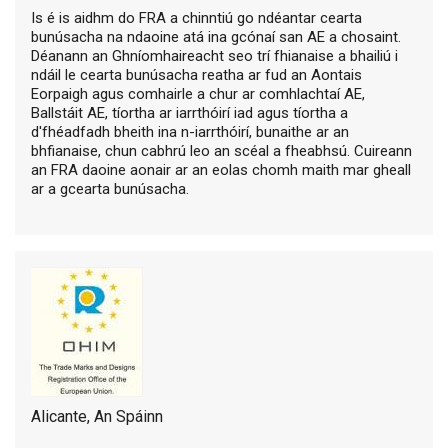
Is é is aidhm do FRA a chinntiú go ndéantar cearta
bunúsacha na ndaoine atá ina gcónaí san AE a chosaint.
Déanann an Ghníomhaireacht seo trí fhianaise a bhailiú i
ndáil le cearta bunúsacha reatha ar fud an Aontais
Eorpaigh agus comhairle a chur ar comhlachtaí AE,
Ballstáit AE, tíortha ar iarrthóirí iad agus tíortha a
d'fhéadfadh bheith ina n-iarrthóirí, bunaithe ar an
bhfianaise, chun cabhrú leo an scéal a fheabhsú. Cuireann
an FRA daoine aonair ar an eolas chomh maith mar gheall
ar a gcearta bunúsacha.
Alicante, An Spáinn