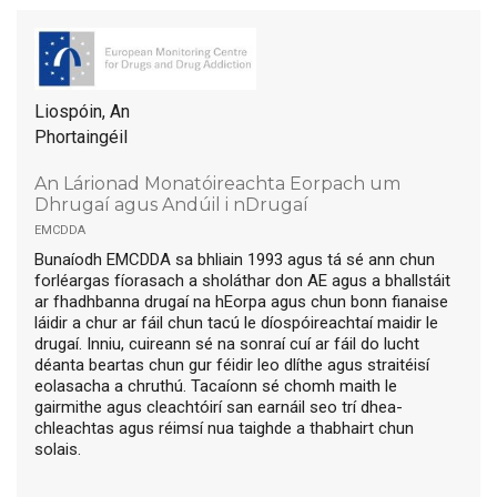
Liospóin, An
Phortaingéil
An Lárionad Monatóireachta Eorpach um
Dhrugaí agus Andúil i nDrugaí
emcdda
Bunaíodh EMCDDA sa bhliain 1993 agus tá sé ann chun
forléargas fíorasach a sholáthar don AE agus a bhallstáit
ar fhadhbanna drugaí na hEorpa agus chun bonn fianaise
láidir a chur ar fáil chun tacú le díospóireachtaí maidir le
drugaí. Inniu, cuireann sé na sonraí cuí ar fáil do lucht
déanta beartas chun gur féidir leo dlíthe agus straitéisí
eolasacha a chruthú. Tacaíonn sé chomh maith le
gairmithe agus cleachtóirí san earnáil seo trí dhea-
chleachtas agus réimsí nua taighde a thabhairt chun
solais.