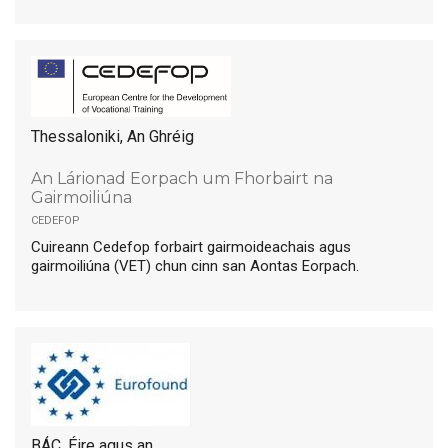
Thessaloniki, An Ghréig
An Lárionad Eorpach um Fhorbairt na
Gairmoiliúna
cedefop
Cuireann Cedefop forbairt gairmoideachais agus
gairmoiliúna (VET) chun cinn san Aontas Eorpach.
BÁC, Éire agus an