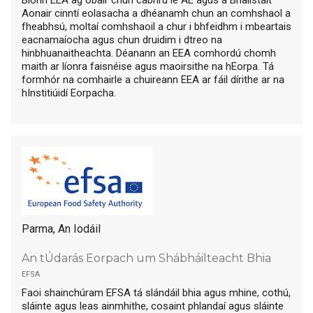
Aonair cinntí eolasacha a dhéanamh chun an comhshaol a
fheabhsú, moltaí comhshaoil a chur i bhfeidhm i mbeartais
eacnamaíocha agus chun druidim i dtreo na
hinbhuanaitheachta. Déanann an EEA comhordú chomh
maith ar líonra faisnéise agus maoirsithe na hEorpa. Tá
formhór na comhairle a chuireann EEA ar fáil dírithe ar na
hInstitiúidí Eorpacha.
Parma, An Iodáil
An tÚdarás Eorpach um Shábháilteacht Bhia
efsa
Faoi shainchúram EFSA tá slándáil bhia agus mhine, cothú,
sláinte agus leas ainmhithe, cosaint phlandaí agus sláinte