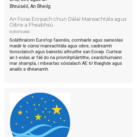
Bhruiséil, An Bheilg
An Foras Eorpach chun Dálaí Maireachtála agus
Oibre a Fheabhsú
eurofound
Soláthraíonn Eurofop faisnéis, comhairle agus saineolas
maidir le cúinsí maireachtála agus oibre, caidreamh
tionsclaíoch agus bainistiú athruithe san Eoraip. Cuirtear
an t-eolas ar fáil do na príomhpháirtithe, ceardchumainn
mar shampla, i mbeartas sóisialach AE trí thaighde agus
anailís a dhéanamh.