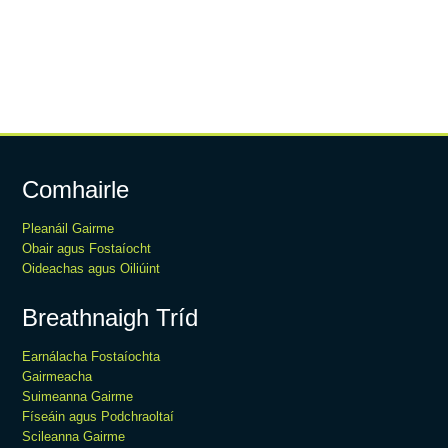
Comhairle
Pleanáil Gairme
Obair agus Fostaíocht
Oideachas agus Oiliúint
Breathnaigh Tríd
Earnálacha Fostaíochta
Gairmeacha
Suimeanna Gairme
Físeáin agus Podchraoltaí
Scileanna Gairme