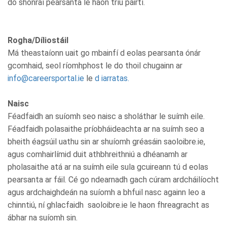
do shonraí pearsanta le haon tríú páirtí.
Rogha/Díliostáil
Má theastaíonn uait go mbainfí d eolas pearsanta ónár
gcomhaid, seol ríomhphost le do thoil chugainn ar
info@careersportal.ie
le
d iarratas.
Naisc
Féadfaidh an suíomh seo naisc a sholáthar le suímh eile.
Féadfaidh polasaithe príobháideachta ar na suímh seo a
bheith éagsúil uathu sin ar shuíomh gréasáin saoloibre.ie,
agus comhairlímid duit athbhreithniú a dhéanamh ar
pholasaithe atá ar na suímh eile sula gcuireann tú d eolas
pearsanta ar fáil. Cé go ndearnadh gach cúram ardcháilíocht
agus ardchaighdeán na suíomh a bhfuil nasc againn leo a
chinntiú, ní ghlacfaidh saoloibre.ie le haon fhreagracht as
ábhar na suíomh sin.