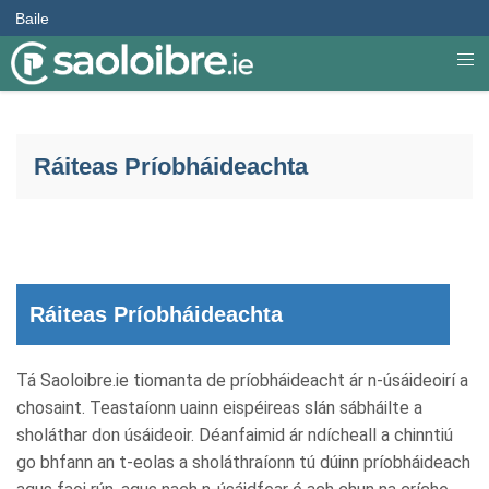
Baile
Ráiteas Príobháideachta
Ráiteas Príobháideachta
Tá Saoloibre.ie tiomanta de príobháideacht ár n-úsáideoirí a
chosaint. Teastaíonn uainn eispéireas slán sábháilte a
sholáthar don úsáideoir. Déanfaimid ár ndícheall a chinntiú
go bhfann an t-eolas a sholáthraíonn tú dúinn príobháideach