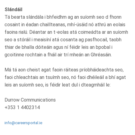
Slándáil
Tá bearta slándála i bhfeidhm ag an suíomh seo d fhonn
cosaint in éadan chaillteanas, mhí-úsáid nó athrú an eolais
faoina rialú. Déantar an t-eolas atá coimeádta ar an suíomh
seo a stóráil i meaisíní atá cosanta ag pasfhocail, taobh
thiar de bhalla dóiteáin agus ní féidir leis an bpobal i
gcoitinne rochtain a fháil air trí mheán an Ghréasáin.
Má tá aon cheist agat faoin ráiteas príobháideachta seo,
faoi chleachtais an tsuímh seo, nó faoi dhéileáil a bhí agat
leis an suíomh seo, is féidir leat dul i dteagmháil le:
Durrow Communications
+353 1 4402314
info@careersportal.ie