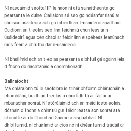
Ní nascaimid seoltaí IP le haon ní atá sainaitheanta go
pearsanta le duine. Ciallaíonn sé seo go ndéanfar rianú ar
sheisiún úsáideora ach go mbeidh an t-úsáideoir anaithnid.
Cuidíonn an t-eolas seo linn feidhmiú chun leas ár n-
úsáideoirí, agus cén chaoi ar féidir linn eispéireas leanúnach
níos fearr a chruthú dár n-úsáideoirí.
Ní bhailímid ach an t-eolas pearsanta a bhfuil gá againn leis
d fhonn do riachtanais a chomhlíonadh.
Ballraíocht
Má chláraíonn tú le saoloibre.ie trínár bhfoirm chlárúcháin a
chomhlánú, beidh an t-eolas a chuirfidh tú ar fáil ar ár
mbunachar sonraí. Ní stórálaimid ach an méid íosta eolais,
dóthain d fhonn a chinntiú gur féidir leatsa aon sonraí atá
stóráilte ar do Chomhad Gairme a aisghabháil. NÍ
dhíolfaimid, ní chuirfimid ar cíos nó ní dhéanfaimid trádáil ar