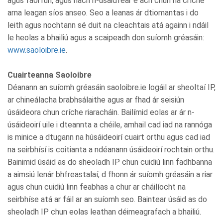
agus faoi rún, agus nach n-úsáidfear é ach chun na críche
arna leagan síos anseo. Seo a leanas ár dtiomantas i do
leith agus nochtann sé duit na cleachtais atá againn i ndáil
le heolas a bhailiú agus a scaipeadh don suíomh gréasáin:
www.saoloibre.ie
.
Cuairteanna Saoloibre
Déanann an suíomh gréasáin saoloibre.ie logáil ar sheoltaí IP,
ar chineálacha brabhsálaithe agus ar fhad ár seisiún
úsáideora chun críche riaracháin. Bailímid eolas ar ár n-
úsáideoirí uile i dteannta a chéile, amhail cad iad na rannóga
is minice a dtugann na húsáideoirí cuairt orthu agus cad iad
na seirbhísí is coitianta a ndéanann úsáideoirí rochtain orthu.
Bainimid úsáid as do sheoladh IP chun cuidiú linn fadhbanna
a aimsiú lenár bhfreastalaí, d fhonn ár suíomh gréasáin a riar
agus chun cuidiú linn feabhas a chur ar cháilíocht na
seirbhíse atá ar fáil ar an suíomh seo. Baintear úsáid as do
sheoladh IP chun eolas leathan déimeagrafach a bhailiú.