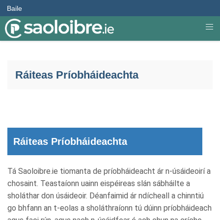
Baile
Ráiteas Príobháideachta
Ráiteas Príobháideachta
Tá Saoloibre.ie tiomanta de príobháideacht ár n-úsáideoirí a
chosaint. Teastaíonn uainn eispéireas slán sábháilte a
sholáthar don úsáideoir. Déanfaimid ár ndícheall a chinntiú
go bhfann an t-eolas a sholáthraíonn tú dúinn príobháideach