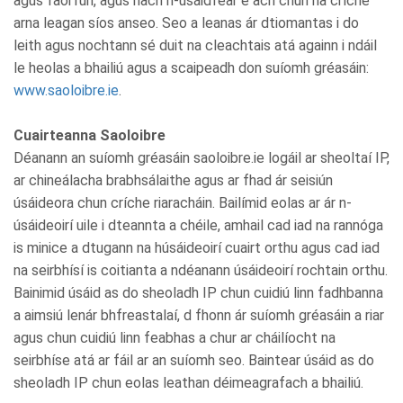
agus faoi rún, agus nach n-úsáidfear é ach chun na críche
arna leagan síos anseo. Seo a leanas ár dtiomantas i do
leith agus nochtann sé duit na cleachtais atá againn i ndáil
le heolas a bhailiú agus a scaipeadh don suíomh gréasáin:
www.saoloibre.ie
.
Cuairteanna Saoloibre
Déanann an suíomh gréasáin saoloibre.ie logáil ar sheoltaí IP,
ar chineálacha brabhsálaithe agus ar fhad ár seisiún
úsáideora chun críche riaracháin. Bailímid eolas ar ár n-
úsáideoirí uile i dteannta a chéile, amhail cad iad na rannóga
is minice a dtugann na húsáideoirí cuairt orthu agus cad iad
na seirbhísí is coitianta a ndéanann úsáideoirí rochtain orthu.
Bainimid úsáid as do sheoladh IP chun cuidiú linn fadhbanna
a aimsiú lenár bhfreastalaí, d fhonn ár suíomh gréasáin a riar
agus chun cuidiú linn feabhas a chur ar cháilíocht na
seirbhíse atá ar fáil ar an suíomh seo. Baintear úsáid as do
sheoladh IP chun eolas leathan déimeagrafach a bhailiú.