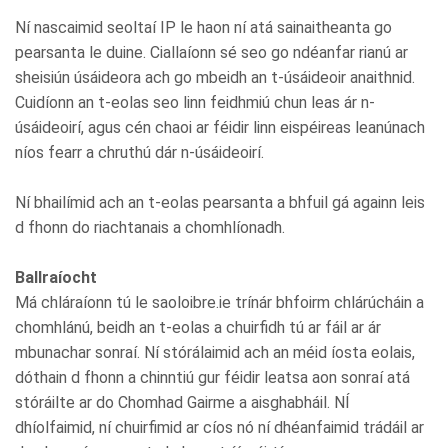
Ní nascaimid seoltaí IP le haon ní atá sainaitheanta go
pearsanta le duine. Ciallaíonn sé seo go ndéanfar rianú ar
sheisiún úsáideora ach go mbeidh an t-úsáideoir anaithnid.
Cuidíonn an t-eolas seo linn feidhmiú chun leas ár n-
úsáideoirí, agus cén chaoi ar féidir linn eispéireas leanúnach
níos fearr a chruthú dár n-úsáideoirí.
Ní bhailímid ach an t-eolas pearsanta a bhfuil gá againn leis
d fhonn do riachtanais a chomhlíonadh.
Ballraíocht
Má chláraíonn tú le saoloibre.ie trínár bhfoirm chlárúcháin a
chomhlánú, beidh an t-eolas a chuirfidh tú ar fáil ar ár
mbunachar sonraí. Ní stórálaimid ach an méid íosta eolais,
dóthain d fhonn a chinntiú gur féidir leatsa aon sonraí atá
stóráilte ar do Chomhad Gairme a aisghabháil. NÍ
dhíolfaimid, ní chuirfimid ar cíos nó ní dhéanfaimid trádáil ar