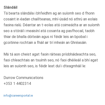
Slándáil
Tá bearta slándála i bhfeidhm ag an suíomh seo d fhonn
cosaint in éadan chaillteanas, mhí-úsáid nó athrú an eolais
faoina rialú. Déantar an t-eolas atá coimeádta ar an suíomh
seo a stóráil i meaisíní atá cosanta ag pasfhocail, taobh
thiar de bhalla dóiteáin agus ní féidir leis an bpobal i
gcoitinne rochtain a fháil air trí mheán an Ghréasáin.
Má tá aon cheist agat faoin ráiteas príobháideachta seo,
faoi chleachtais an tsuímh seo, nó faoi dhéileáil a bhí agat
leis an suíomh seo, is féidir leat dul i dteagmháil le:
Durrow Communications
+353 1 4402314
info@careersportal.ie