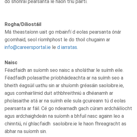
do shonraí pearsanta le haon tríú páirtí.
Rogha/Díliostáil
Má theastaíonn uait go mbainfí d eolas pearsanta ónár
gcomhaid, seol ríomhphost le do thoil chugainn ar
info@careersportal.ie
le
d iarratas.
Naisc
Féadfaidh an suíomh seo naisc a sholáthar le suímh eile.
Féadfaidh polasaithe príobháideachta ar na suímh seo a
bheith éagsúil uathu sin ar shuíomh gréasáin saoloibre.ie,
agus comhairlímid duit athbhreithniú a dhéanamh ar
pholasaithe atá ar na suímh eile sula gcuireann tú d eolas
pearsanta ar fáil. Cé go ndearnadh gach cúram ardcháilíocht
agus ardchaighdeán na suíomh a bhfuil nasc againn leo a
chinntiú, ní ghlacfaidh saoloibre.ie le haon fhreagracht as
ábhar na suíomh sin.