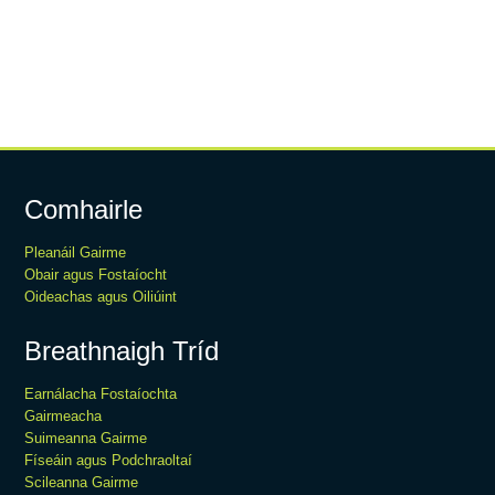
Comhairle
Pleanáil Gairme
Obair agus Fostaíocht
Oideachas agus Oiliúint
Breathnaigh Tríd
Earnálacha Fostaíochta
Gairmeacha
Suimeanna Gairme
Físeáin agus Podchraoltaí
Scileanna Gairme