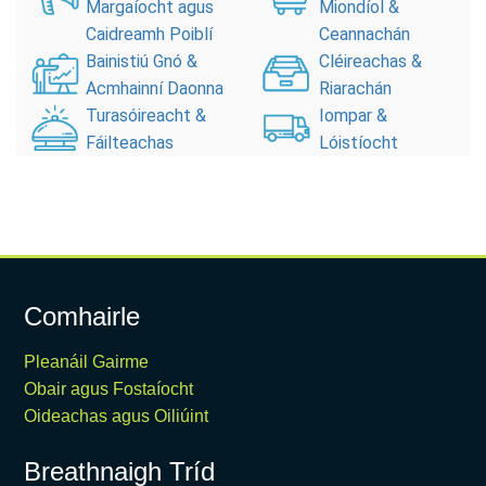
Margaíocht agus
Miondíol &
Caidreamh Poiblí
Ceannachán
Bainistiú Gnó &
Cléireachas &
Acmhainní Daonna
Riarachán
Turasóireacht &
Iompar &
Fáilteachas
Lóistíocht
Comhairle
Pleanáil Gairme
Obair agus Fostaíocht
Oideachas agus Oiliúint
Breathnaigh Tríd