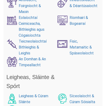
Foirgníocht &
& Déantúsaíocht
Maoin
Eolaíochtaí
Ríomhairí &
Ceimiceacha,
Bogearraí
Bithleighis agus
Cógaisíochta
Teicneolaíochtaí
Fisic,
Bithleighis &
Matamaitic &
Leighis
Spáseolaíocht
An Domhan & An
Timpeallacht
Leigheas, Sláinte &
Spórt
Leigheas & Cúram
Síceolaíocht &
Sláinte
Cúram Sóisialta