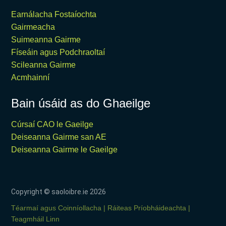
Earnálacha Fostaíochta
Gairmeacha
Suimeanna Gairme
Físeáin agus Podchraoltaí
Scileanna Gairme
Acmhainní
Bain úsáid as do Ghaeilge
Cúrsaí CAO le Gaeilge
Deiseanna Gairme san AE
Deiseanna Gairme le Gaeilge
Copyright © saoloibre.ie
2026
Téarmaí agus Coinníollacha
Ráiteas Príobháideachta
Teagmháil Linn