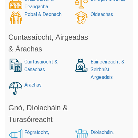
Teangacha
Pobal & Deonach
Oideachas
Cuntasaíocht, Airgeadas
& Árachas
Cuntasaíocht &
Baincéireacht &
Cánachas
Seirbhísí
Airgeadais
Árachas
Gnó, Díolacháin &
Turasóireacht
Fógraíocht,
Díolacháin,