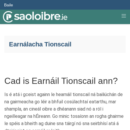
Baile
Earnálacha Tionscail
Cad is Earnáil Tionscail ann?
Is é atá i gceist againn le hearnáil tionscail ná bailiúchán de
na gairmeacha go léir a bhfuil cosúlachtaí eatarthu, mar
shampla, an cineál oibre a dhéanann siad nó a ról i
ngeilleagar na hÉireann. Go minic tosaíonn an rogha ghairme
le spéis a bheith ag duine sna táirgí nó sna seirbhísí atá á