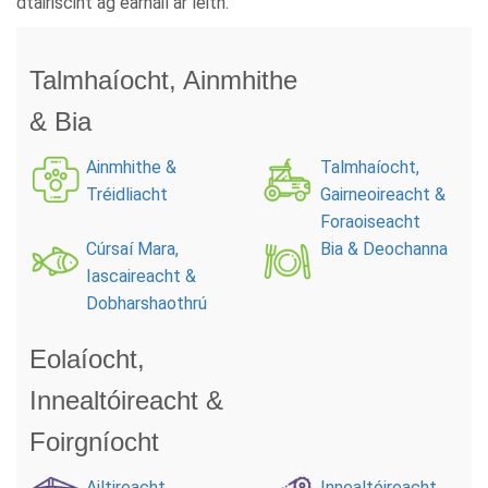
dtairiscint ag earnáil ar leith.
Talmhaíocht, Ainmhithe
& Bia
Ainmhithe &
Talmhaíocht,
Tréidliacht
Gairneoireacht &
Foraoiseacht
Cúrsaí Mara,
Bia & Deochanna
Iascaireacht &
Dobharshaothrú
Eolaíocht,
Innealtóireacht &
Foirgníocht
Ailtireacht,
Innealtóireacht