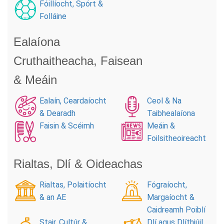
Fóillíocht, Spórt &
Folláine
Ealaíona
Cruthaitheacha, Faisean
& Meáin
Ealaín, Ceardaíocht
Ceol & Na
& Dearadh
Taibhealaíona
Faisin & Scéimh
Meáin &
Foilsitheoireacht
Rialtas, Dlí & Oideachas
Rialtas, Polaitíocht
Fógraíocht,
& an AE
Margaíocht &
Caidreamh Poiblí
Stair, Cultúr &
Dlí agus Dlíthiúil