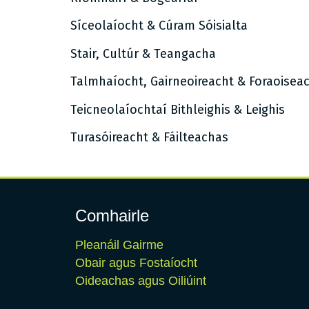
Síceolaíocht & Cúram Sóisialta
Stair, Cultúr & Teangacha
Talmhaíocht, Gairneoireacht & Foraoisea
Teicneolaíochtaí Bithleighis & Leighis
Turasóireacht & Fáilteachas
Comhairle
Pleanáil Gairme
Obair agus Fostaíocht
Oideachas agus Oiliúint