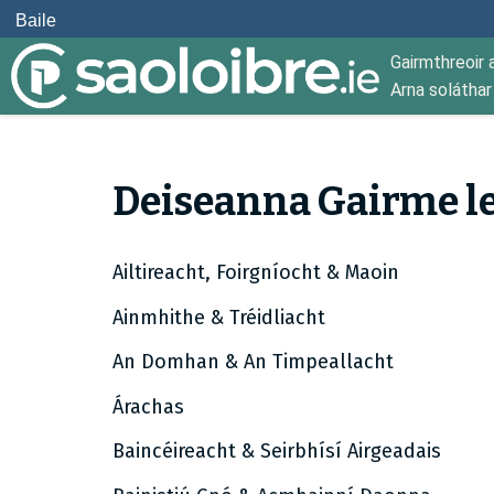
Baile
Gairmthreoir 
Arna solátha
Deiseanna Gairme le
Ailtireacht, Foirgníocht & Maoin
Ainmhithe & Tréidliacht
An Domhan & An Timpeallacht
Árachas
Baincéireacht & Seirbhísí Airgeadais