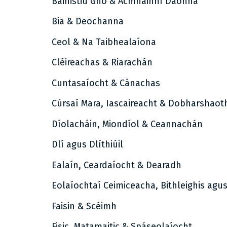
Bainistiú Gnó & Acmhainní Daonna
Bia & Deochanna
Ceol & Na Taibhealaíona
Cléireachas & Riarachán
Cuntasaíocht & Cánachas
Cúrsaí Mara, Iascaireacht & Dobharshaot
Díolacháin, Miondíol & Ceannachán
Dlí agus Dlíthiúil
Ealaín, Ceardaíocht & Dearadh
Eolaíochtaí Ceimiceacha, Bithleighis agu
Faisin & Scéimh
Fisic, Matamaitic & Spáseolaíocht