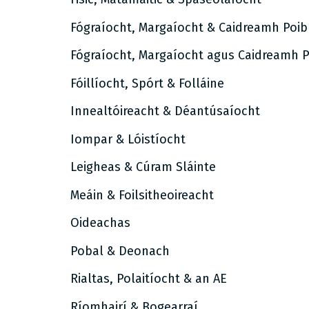
Fógraíocht, Margaíocht & Caidreamh Poib
Fógraíocht, Margaíocht agus Caidreamh P
Fóillíocht, Spórt & Folláine
Innealtóireacht & Déantúsaíocht
Iompar & Lóistíocht
Leigheas & Cúram Sláinte
Meáin & Foilsitheoireacht
Oideachas
Pobal & Deonach
Rialtas, Polaitíocht & an AE
Ríomhairí & Bogearraí