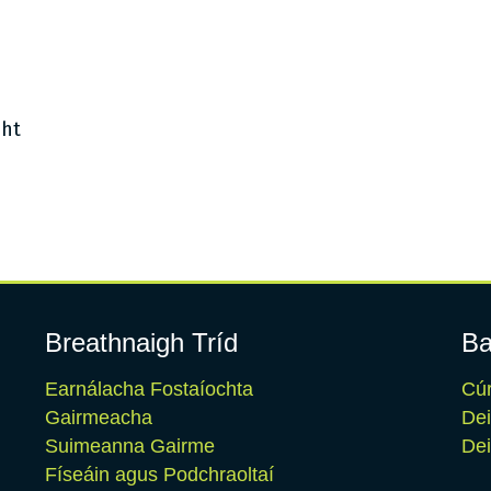
cht
Breathnaigh Tríd
Ba
Earnálacha Fostaíochta
Cúr
Gairmeacha
De
Suimeanna Gairme
Dei
Físeáin agus Podchraoltaí