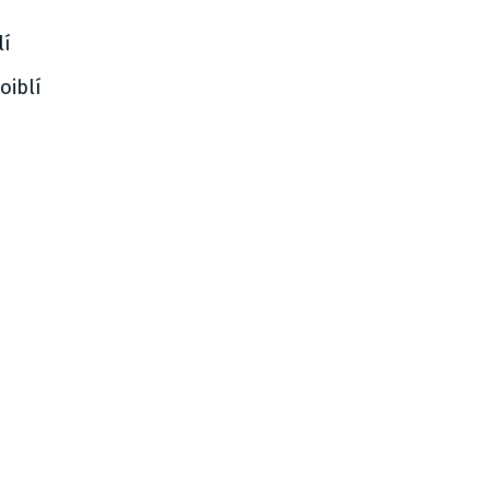
lí
oiblí