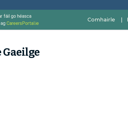
ar fáil go héasca
Comhairle
| 
r ag
CareersPortal.ie
 Gaeilge