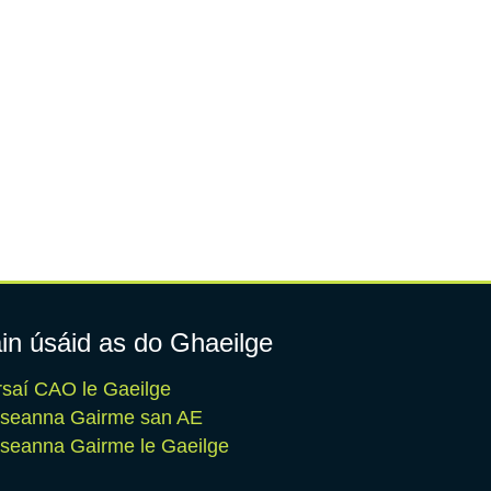
in úsáid as do Ghaeilge
saí CAO le Gaeilge
iseanna Gairme san AE
seanna Gairme le Gaeilge