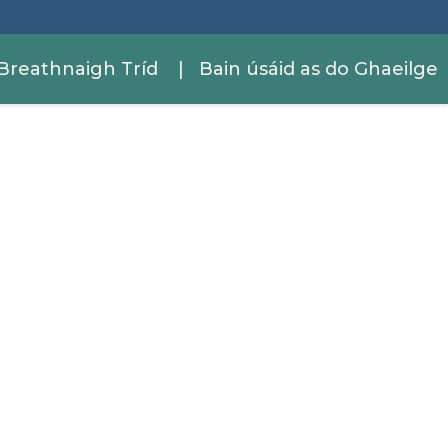
Breathnaigh Tríd
| Bain úsáid as do Ghaeilge