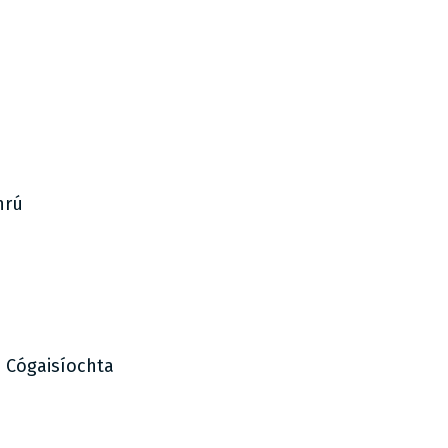
hrú
s Cógaisíochta