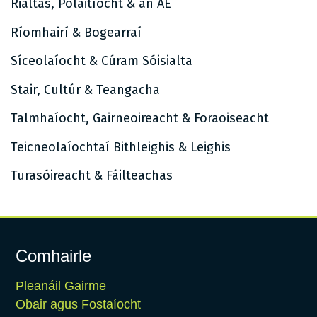
Rialtas, Polaitíocht & an AE
Ríomhairí & Bogearraí
Síceolaíocht & Cúram Sóisialta
Stair, Cultúr & Teangacha
Talmhaíocht, Gairneoireacht & Foraoiseacht
Teicneolaíochtaí Bithleighis & Leighis
Turasóireacht & Fáilteachas
Comhairle
Pleanáil Gairme
Obair agus Fostaíocht