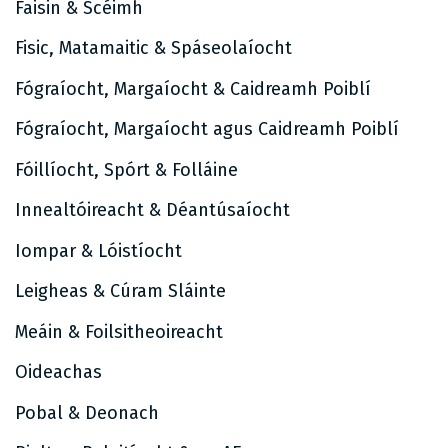
Faisin & Scéimh
Fisic, Matamaitic & Spáseolaíocht
Fógraíocht, Margaíocht & Caidreamh Poiblí
Fógraíocht, Margaíocht agus Caidreamh Poiblí
Fóillíocht, Spórt & Folláine
Innealtóireacht & Déantúsaíocht
Iompar & Lóistíocht
Leigheas & Cúram Sláinte
Meáin & Foilsitheoireacht
Oideachas
Pobal & Deonach