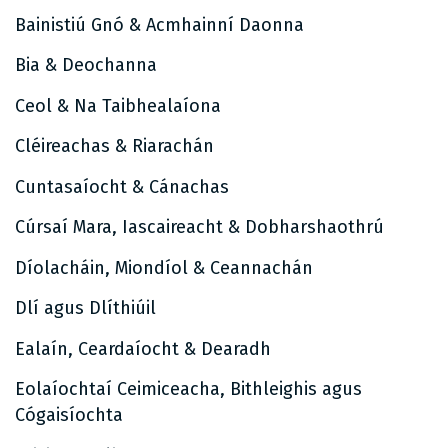
Bainistiú Gnó & Acmhainní Daonna
Bia & Deochanna
Ceol & Na Taibhealaíona
Cléireachas & Riarachán
Cuntasaíocht & Cánachas
Cúrsaí Mara, Iascaireacht & Dobharshaothrú
Díolacháin, Miondíol & Ceannachán
Dlí agus Dlíthiúil
Ealaín, Ceardaíocht & Dearadh
Eolaíochtaí Ceimiceacha, Bithleighis agus
Cógaisíochta