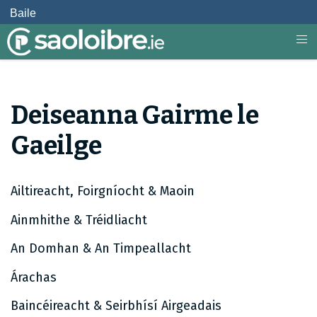
Baile
Deiseanna Gairme le
Gaeilge
Ailtireacht, Foirgníocht & Maoin
Ainmhithe & Tréidliacht
An Domhan & An Timpeallacht
Árachas
Baincéireacht & Seirbhísí Airgeadais