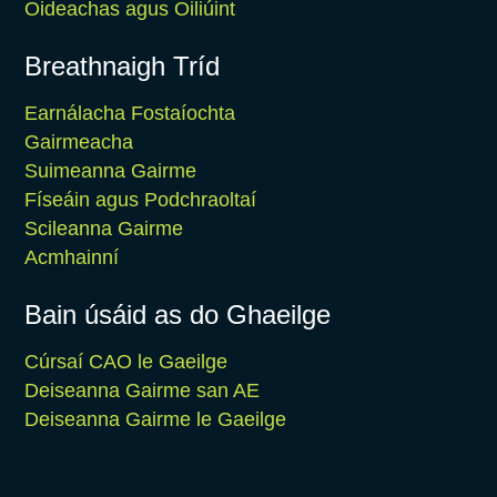
Oideachas agus Oiliúint
Breathnaigh Tríd
Earnálacha Fostaíochta
Gairmeacha
Suimeanna Gairme
Físeáin agus Podchraoltaí
Scileanna Gairme
Acmhainní
Bain úsáid as do Ghaeilge
Cúrsaí CAO le Gaeilge
Deiseanna Gairme san AE
Deiseanna Gairme le Gaeilge