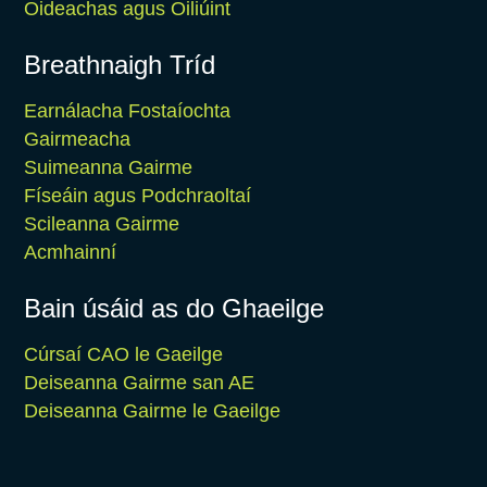
Oideachas agus Oiliúint
Breathnaigh Tríd
Earnálacha Fostaíochta
Gairmeacha
Suimeanna Gairme
Físeáin agus Podchraoltaí
Scileanna Gairme
Acmhainní
Bain úsáid as do Ghaeilge
Cúrsaí CAO le Gaeilge
Deiseanna Gairme san AE
Deiseanna Gairme le Gaeilge