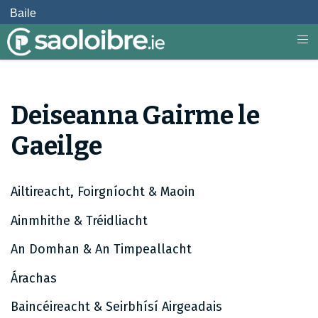
Baile
Deiseanna Gairme le
Gaeilge
Ailtireacht, Foirgníocht & Maoin
Ainmhithe & Tréidliacht
An Domhan & An Timpeallacht
Árachas
Baincéireacht & Seirbhísí Airgeadais