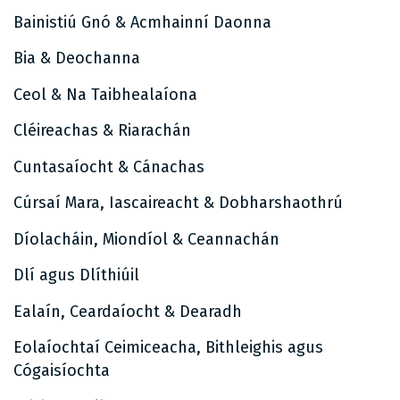
Bainistiú Gnó & Acmhainní Daonna
Bia & Deochanna
Ceol & Na Taibhealaíona
Cléireachas & Riarachán
Cuntasaíocht & Cánachas
Cúrsaí Mara, Iascaireacht & Dobharshaothrú
Díolacháin, Miondíol & Ceannachán
Dlí agus Dlíthiúil
Ealaín, Ceardaíocht & Dearadh
Eolaíochtaí Ceimiceacha, Bithleighis agus
Cógaisíochta