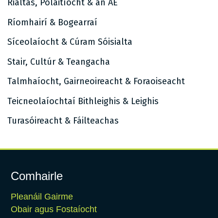
Rialtas, Polaitíocht & an AE
Ríomhairí & Bogearraí
Síceolaíocht & Cúram Sóisialta
Stair, Cultúr & Teangacha
Talmhaíocht, Gairneoireacht & Foraoiseacht
Teicneolaíochtaí Bithleighis & Leighis
Turasóireacht & Fáilteachas
Comhairle
Pleanáil Gairme
Obair agus Fostaíocht