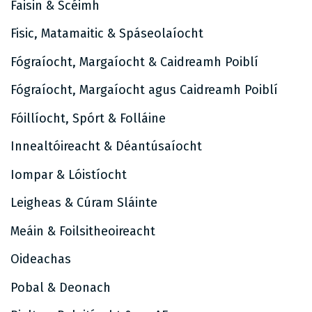
Faisin & Scéimh
Fisic, Matamaitic & Spáseolaíocht
Fógraíocht, Margaíocht & Caidreamh Poiblí
Fógraíocht, Margaíocht agus Caidreamh Poiblí
Fóillíocht, Spórt & Folláine
Innealtóireacht & Déantúsaíocht
Iompar & Lóistíocht
Leigheas & Cúram Sláinte
Meáin & Foilsitheoireacht
Oideachas
Pobal & Deonach