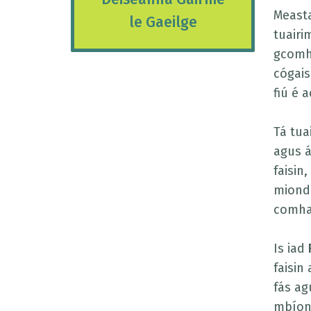
Measta
le Gaeilge
tuairi
gcomht
cógais
fiú é a
Tá tua
agus á
faisin
miondí
comhai
Is iad
faisin
fás ag
mbíonn