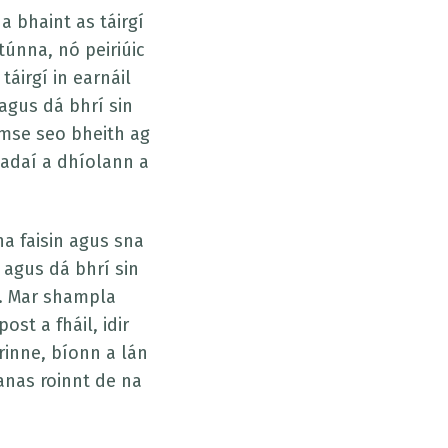
a bhaint as táirgí
únna, nó peiriúic
áirgí in earnáil
 agus dá bhrí sin
imse seo bheith ag
 éadaí a dhíolann a
a faisin agus sna
 agus dá bhrí sin
o. Mar shampla
st a fháil, idir
rinne, bíonn a lán
anas roinnt de na