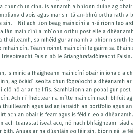
 a chur chun cinn. Is annamh a bhíonn duine ag obair 
 mbliana d’aois agus mar sin tá an-bhrú orthu rath a 
s sin. Níl ach líon beag mainicíní a n-éiríonn leo ard
a lán mainicíní a mbíonn orthu post eile a dhéanam
 a thuilleamh, sa mhéid gur annamh a bhíonn sruth l
 mhainicín. Téann roinnt mainicíní le gairm sa Bhaini
n Iriseoireacht Faisin nó le Grianghrafadóireacht Faisin
inn, is minic a fhaigheann mainicíní obair in ionaid a ch
inn, ag ócáidí seolta chun fógraíocht a dhéanamh ar t
í cló nó ar an teilifís. Samhlaíonn an pobal gur post 
cín. Ach ní fheictear na mílte mainicín nach bhfuil ag 
a thuilleamh agus iad ag iarraidh an portfolio agus an 
irt ach an obair is fearr agus is féidir leo a dhéanamh
 ach tuarastal íseal acu, nó nach bhfaigheann siad a
r bith. Anuas ar na dúshláin go léir sin, bíonn gá le f