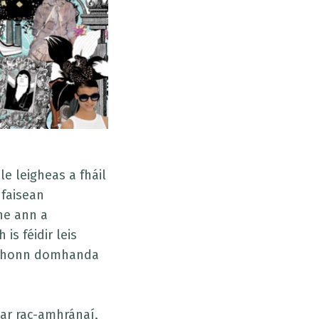
e leigheas a fháil
hfaisean
ne ann a
s féidir leis
r bhonn domhanda
ar rac-amhránaí,