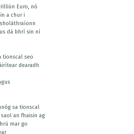
rilliún Euro, nó
n a chur i
 sholáthraíonn
us dá bhrí sin ní
a tionscal seo
áirítear dearadh
 agus
nnóg sa tionscal
saol an fhaisin ag
thrú mar go
ear