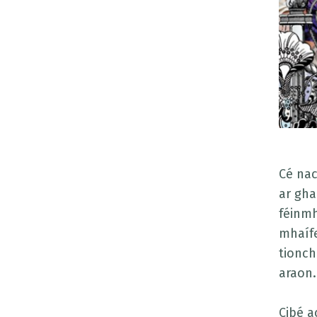
Cé nac
ar gha
féinmh
mhaífe
tionch
araon.
Cibé a