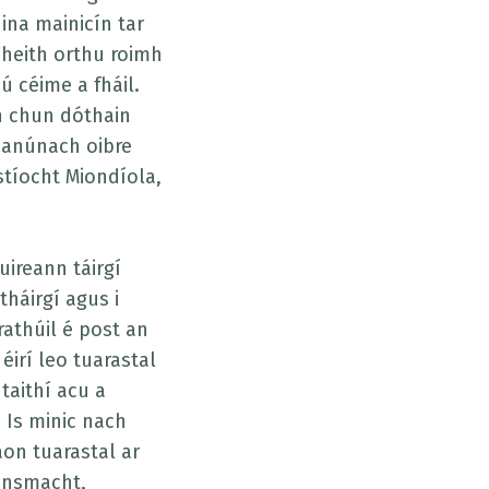
ina mainicín tar
bheith orthu roimh
ú céime a fháil.
h chun dóthain
eanúnach oibre
stíocht Miondíola,
.
uireann táirgí
háirgí agus i
rathúil é post an
éirí leo tuarastal
taithí acu a
. Is minic nach
on tuarastal ar
éinsmacht,