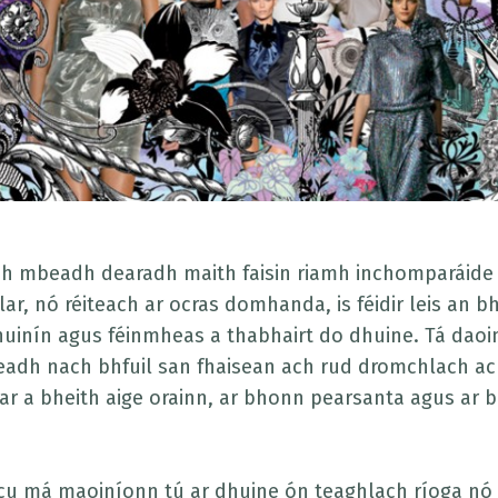
h mbeadh dearadh maith faisin riamh inchomparáide l
lar, nó réiteach ar ocras domhanda, is féidir leis an b
uinín agus féinmheas a thabhairt do dhuine. Tá daoi
adh nach bhfuil san fhaisean ach rud dromchlach ach i
ar a bheith aige orainn, ar bhonn pearsanta agus a
cu má maoiníonn tú ar dhuine ón teaghlach ríoga nó 