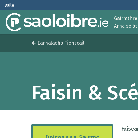
Baile
Gairmthreo
Arna solá
Earnálacha Tionscail
Faisin & Sc
Faisea
Deiseanna Gairme