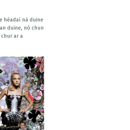
le héadaí ná duine
 an duine, nó chun
a chur ar a