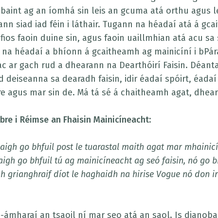
baint ag an íomhá sin leis an gcuma atá orthu agus le
ann siad iad féin i láthair. Tugann na héadaí atá á gc
 fios faoin duine sin, agus faoin uaillmhian atá acu sa s
 na héadaí a bhíonn á gcaitheamh ag mainicíní i bPá
c ar gach rud a dhearann na Dearthóirí Faisin. Déanta
d deiseanna sa dearadh faisin, idir éadaí spóirt, éadaí
e agus mar sin de. Má tá sé á chaitheamh agat, dhear
ibre i Réimse an Fhaisin
Mainicíneacht
:
aigh go bhfuil post le tuarastal maith agat mar mhainicí
igh go bhfuil tú ag mainicíneacht ag seó faisin, nó go b
h grianghraif díot le haghaidh na hirise Vogue nó don ir
-ámharaí an tsaoil ní mar seo atá an saol. Is dianobai