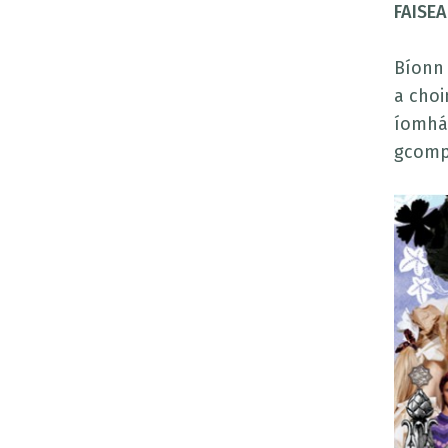
FAISE
Bíonn 
a choi
íomhá a
gcompo