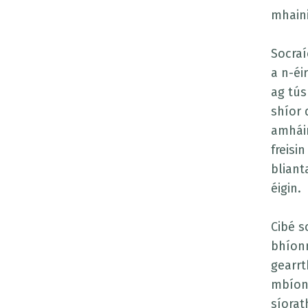
mhain
Socraí
a n-éi
ag tús
shíor 
amháin
freisi
bliant
éigin.
Cibé s
bhíonn
gearrt
mbíonn
síorat