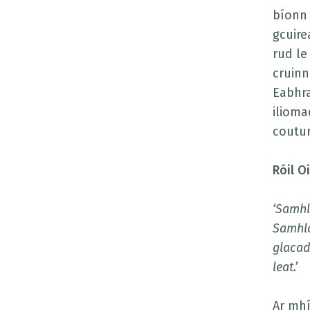
bíonn 
gcuire
rud le
cruinn
Eabhra
ilioma
coutur
Róil O
‘Samhl
Samhla
glacad
leat.’
Ar mhí