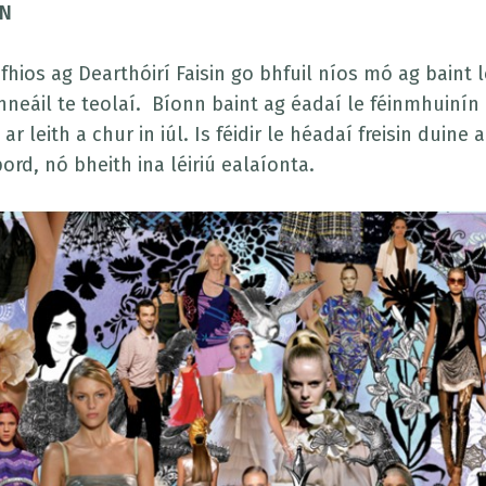
AN
fhios ag Dearthóirí Faisin go bhfuil níos mó ag baint 
nneáil te teolaí. Bíonn baint ag éadaí le féinmhuinín
r leith a chur in iúl. Is féidir le héadaí freisin duine 
rd, nó bheith ina léiriú ealaíonta.