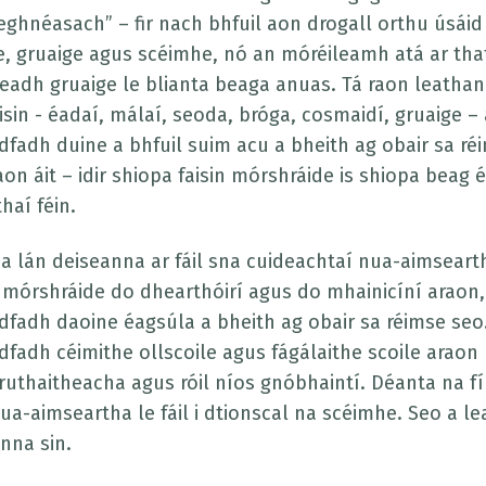
eghnéasach” – fir nach bhfuil aon drogall orthu úsáid 
e, gruaige agus scéimhe, nó an móréileamh atá ar that
eadh gruaige le blianta beaga anuas. Tá raon leathan t
isin - éadaí, málaí, seoda, bróga, cosmaidí, gruaige –
dfadh duine a bhfuil suim acu a bheith ag obair sa ré
aon áit – idir shiopa faisin mórshráide is shiopa beag
thaí féin.
a lán deiseanna ar fáil sna cuideachtaí nua-aimsearth
 mórshráide do dhearthóirí agus do mhainicíní araon,
dfadh daoine éagsúla a bheith ag obair sa réimse se
dfadh céimithe ollscoile agus fágálaithe scoile araon po
hruthaitheacha agus róil níos gnóbhaintí. Déanta na fí
ua-aimseartha le fáil i dtionscal na scéimhe. Seo a le
nna sin.