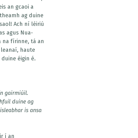
is an gcaoi a
aitheamh ag duine
aol! Ach ní léiriú
ras agus Nua-
 na fírinne, tá an
 leanaí, haute
 duine éigin é.
n gairmiúil.
hfuil duine ag
isleabhar is ansa
r í an