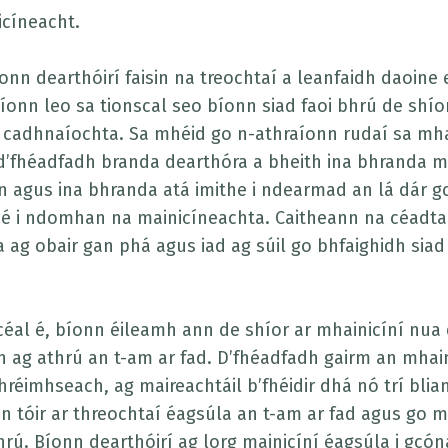
icíneacht.
onn dearthóirí faisin na treochtaí a leanfaidh daoine 
ríonn leo sa tionscal seo bíonn siad faoi bhrú de shío
 cadhnaíochta. Sa mhéid go n-athraíonn rudaí sa mha
d’fhéadfadh branda dearthóra a bheith ina bhranda m
 agus ina bhranda atá imithe i ndearmad an lá dár gci
n é i ndomhan na mainicíneachta. Caitheann na céadta
a ag obair gan phá agus iad ag súil go bhfaighidh sia
céal é, bíonn éileamh ann de shíor ar mhainicíní nu
 ag athrú an t-am ar fad. D’fhéadfadh gairm an mhain
hréimhseach, ag maireachtáil b’fhéidir dhá nó trí blia
 tóir ar threochtaí éagsúla an t-am ar fad agus go m
hrú. Bíonn dearthóirí ag lorg mainicíní éagsúla i gcón