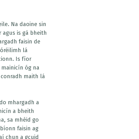
eile. Na daoine sin
r agus is gá bheith
rgadh faisin de
óréilimh lá
onn. Is fíor
 mainicín óg na
d conradh maith lá
a do mhargadh a
icín a bheith
na, sa mhéid go
bíonn faisin ag
aí chun a gcuid