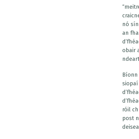
“meitr
craicn
nó sín
an fha
d’fhéa
obair 
ndear
Bíonn 
siopaí
d’fhéa
d’fhéa
róil c
post n
deisea