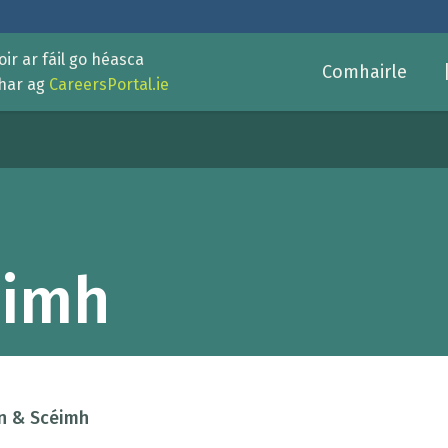
ir ar fáil go héasca
Comhairle
thar ag
CareersPortal.ie
éimh
n & Scéimh