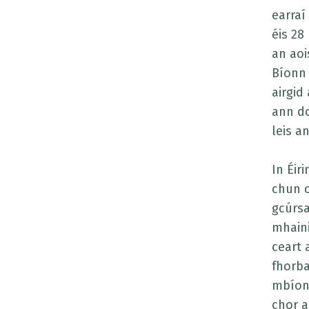
earraí
éis 28
an aoi
Bíonn 
airgid
ann do
leis a
In Éir
chun c
gcúrsa
mhaini
ceart 
fhorba
mbíonn
chor a