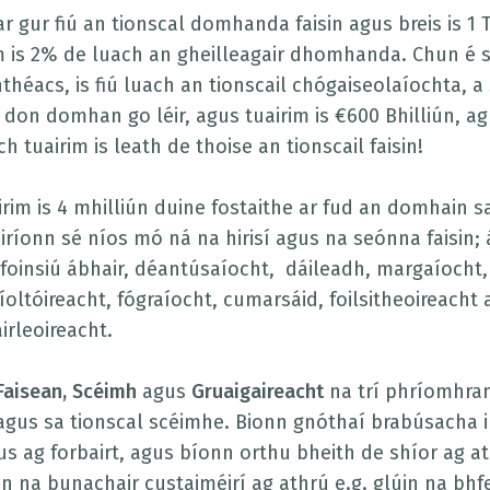
r gur fiú an tionscal domhanda faisin agus breis is 1 T
m is 2% de luach an gheilleagair dhomhanda. Chun é si
héacs, is fiú luach an tionscail chógaiseolaíochta, a
 don domhan go léir, agus tuairim is €600 Bhilliún, ag
ch tuairim is leath de thoise an tionscail faisin!
irim is 4 mhilliún duine fostaithe ar fud an domhain s
iríonn sé níos mó ná na hirisí agus na seónna faisin; 
, foinsiú ábhair, déantúsaíocht, dáileadh, margaíocht,
oltóireacht, fógraíocht, cumarsáid, foilsitheoireacht
rleoireacht.
Faisean, Scéimh
agus
Gruaigaireacht
na trí phríomhra
 agus sa tionscal scéimhe. Bionn gnóthaí brabúsacha i 
us ag forbairt, agus bíonn orthu bheith de shíor ag a
 na bunachair custaiméirí ag athrú e.g. glúin na bhf