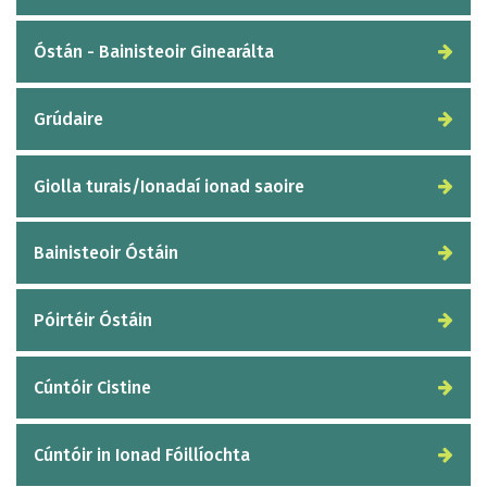
Óstán - Bainisteoir Ginearálta
Grúdaire
Giolla turais/Ionadaí ionad saoire
Bainisteoir Óstáin
Póirtéir Óstáin
Cúntóir Cistine
Cúntóir in Ionad Fóillíochta