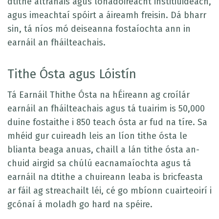
dtithe altranais agus lónadóireacht institiúideach,
agus imeachtaí spóirt a áireamh freisin. Dá bharr
sin, tá níos mó deiseanna fostaíochta ann in
earnáil an fháilteachais.
Tithe Ósta agus Lóistín
Tá Earnáil Thithe Ósta na hÉireann ag croílár
earnáil an fháilteachais agus tá tuairim is 50,000
duine fostaithe i 850 teach ósta ar fud na tíre. Sa
mhéid gur cuireadh leis an líon tithe ósta le
blianta beaga anuas, chaill a lán tithe ósta an-
chuid airgid sa chúlú eacnamaíochta agus tá
earnáil na dtithe a chuireann leaba is bricfeasta
ar fáil ag streachailt léi, cé go mbíonn cuairteoirí i
gcónaí á moladh go hard na spéire.