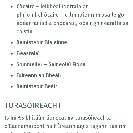
Cócaire –
leibhéal iontrála an
phríomhchócaire – ullmhaíonn miasa le go
ndéanfaí iad a chócaráil, obair ghinearálta sa
chistin
Bainisteoir Bialainne
Freastalaí
Sommelier – Saineolaí Fíona
Foireann an Bheáir
Bainisteoir Beáir
TURASÓIREACHT
Is fiú €5 bhilliún tionscal na turasóireachta
d’Eacnamaíocht na hÉireann agus tagann tuairim