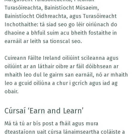
Turasóireachta, Bainistíocht Músaeim,
Bainistíocht Oidhreachta, agus Turasóireacht
Inchothaithe: tá siad seo go léir oiriúnach do
dhaoine a bhfuil suim acu bheith fostaithe in
earnáil ar leith sa tionscal seo.
Cuireann Fáilte Ireland oiliúint scileanna agus
oiliúint ar an láthair oibre ar fáil dóibhsean ar
mhaith leo dul le gairm san earnáil, nó ar mhaith
leo a gcuid oiliúna a chur i gcrích agus iad ag
obair.
Cúrsaí ‘Earn and Learn’
Má tá tú ar bís post a fháil agus mura
dteastaíonn uait cúrsa lánaimseartha coláiste a