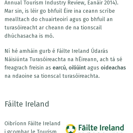
Annual Tourism Industry Review, Eanáir 2014).
Mar sin, is léir go bhfuil Éire ina ceann scríbe
mealltach do chuairteoirí agus go bhfuil an
turasóireacht ar cheann de na tionscail
dhúchasacha is mó.
Ní hé amháin gurb é Fáilte Ireland Údarás
Náisiúnta Turasóireachta na hÉireann, ach tá sé
freagrach freisin as
earcú, oiliúint
agus
oideachas
na ndaoine sa tionscal turasóireachta.
Fáilte Ireland
Oibríonn Fáilte Ireland
i gcomhar le Tourism