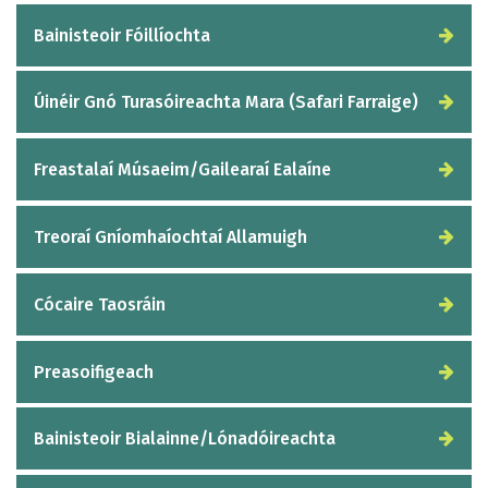
Bainisteoir Fóillíochta
Úinéir Gnó Turasóireachta Mara (Safari Farraige)
Freastalaí Músaeim/Gailearaí Ealaíne
Treoraí Gníomhaíochtaí Allamuigh
Cócaire Taosráin
Preasoifigeach
Bainisteoir Bialainne/Lónadóireachta