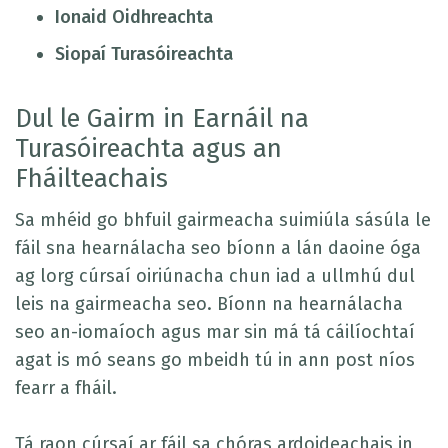
Ionaid Oidhreachta
Siopaí Turasóireachta
Dul le Gairm in Earnáil na
Turasóireachta agus an
Fháilteachais
Sa mhéid go bhfuil gairmeacha suimiúla sásúla le
fáil sna hearnálacha seo bíonn a lán daoine óga
ag lorg cúrsaí oiriúnacha chun iad a ullmhú dul
leis na gairmeacha seo. Bíonn na hearnálacha
seo an-iomaíoch agus mar sin má tá cáilíochtaí
agat is mó seans go mbeidh tú in ann post níos
fearr a fháil.
Tá raon cúrsaí ar fáil sa chóras ardoideachais in