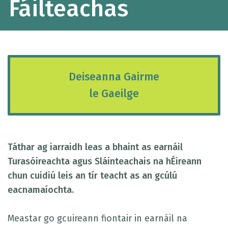
Fáilteachas
Deiseanna Gairme
le Gaeilge
Táthar ag iarraidh leas a bhaint as earnáil
Turasóireachta agus Sláinteachais na hÉireann
chun cuidiú leis an tír teacht as an gcúlú
eacnamaíochta.
Meastar go gcuireann fiontair in earnáil na