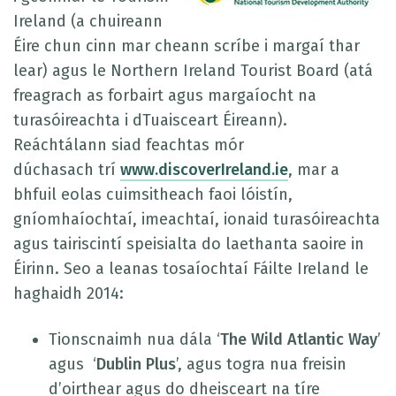
Ireland (a chuireann
Éire chun cinn mar cheann scríbe i margaí thar
lear) agus le Northern Ireland Tourist Board (atá
freagrach as forbairt agus margaíocht na
turasóireachta i dTuaisceart Éireann).
Reáchtálann siad feachtas mór
dúchasach trí
www.discoverIreland.ie
, mar a
bhfuil eolas cuimsitheach faoi lóistín,
gníomhaíochtaí, imeachtaí, ionaid turasóireachta
agus tairiscintí speisialta do laethanta saoire in
Éirinn. Seo a leanas tosaíochtaí Fáilte Ireland le
haghaidh 2014:
Tionscnaimh nua dála ‘
The Wild Atlantic Way
’
agus ‘
Dublin Plus
’, agus togra nua freisin
d’oirthear agus do dheisceart na tíre