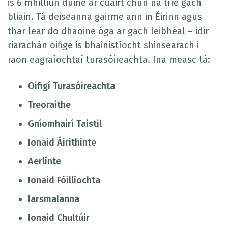
is 6 mhilliún duine ar cuairt chun na tíre gach
bliain. Tá deiseanna gairme ann in Éirinn agus
thar lear do dhaoine óga ar gach leibhéal – idir
riarachán oifige is bhainistíocht shinsearach i
raon eagraíochtaí turasóireachta. Ina measc tá:
Oifigí Turasóireachta
Treoraithe
Gníomhairí Taistil
Ionaid Áirithinte
Aerlínte
Ionaid Fóillíochta
Iarsmalanna
Ionaid Chultúir