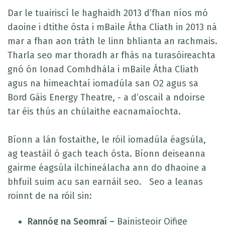
Dar le tuairiscí le haghaidh 2013 d’fhan níos mó
daoine i dtithe ósta i mBaile Átha Cliath in 2013 ná
mar a fhan aon tráth le linn bhlianta an rachmais.
Tharla seo mar thoradh ar fhás na turasóireachta
gnó ón Ionad Comhdhála i mBaile Átha Cliath
agus na himeachtaí iomadúla san O2 agus sa
Bord Gáis Energy Theatre, - a d’oscail a ndoirse
tar éis thús an chúlaithe eacnamaíochta.
Bíonn a lán fostaithe, le róil iomadúla éagsúla,
ag teastáil ó gach teach ósta. Bíonn deiseanna
gairme éagsúla ilchineálacha ann do dhaoine a
bhfuil suim acu san earnáil seo. Seo a leanas
roinnt de na róil sin:
Rannóg na Seomraí –
Bainisteoir Oifige