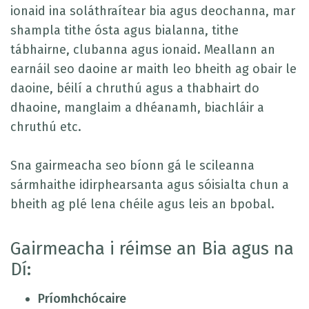
ionaid ina soláthraítear bia agus deochanna, mar
shampla tithe ósta agus bialanna, tithe
tábhairne, clubanna agus ionaid. Meallann an
earnáil seo daoine ar maith leo bheith ag obair le
daoine, béilí a chruthú agus a thabhairt do
dhaoine, manglaim a dhéanamh, biachláir a
chruthú etc.
Sna gairmeacha seo bíonn gá le scileanna
sármhaithe idirphearsanta agus sóisialta chun a
bheith ag plé lena chéile agus leis an bpobal.
Gairmeacha i réimse an Bia agus na
Dí:
Príomhchócaire