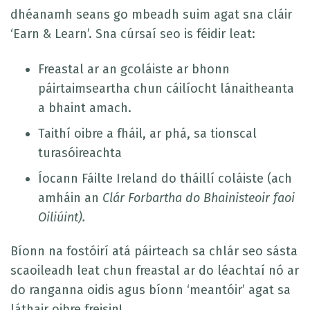
dhéanamh seans go mbeadh suim agat sna cláir
‘Earn & Learn’. Sna cúrsaí seo is féidir leat:
Freastal ar an gcoláiste ar bhonn
páirtaimseartha chun cáilíocht lánaitheanta
a bhaint amach.
Taithí oibre a fháil, ar phá, sa tionscal
turasóireachta
Íocann Fáilte Ireland do tháillí coláiste (ach
amháin an
Clár Forbartha do Bhainisteoir faoi
Oiliúint).
Bíonn na fostóirí atá páirteach sa chlár seo sásta
scaoileadh leat chun freastal ar do léachtaí nó ar
do ranganna oidis agus bíonn ‘meantóir’ agat sa
láthair oibre freisin!