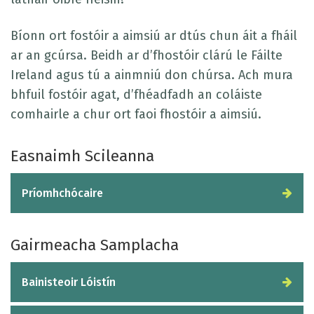
Bíonn ort fostóir a aimsiú ar dtús chun áit a fháil
ar an gcúrsa. Beidh ar d’fhostóir clárú le Fáilte
Ireland agus tú a ainmniú don chúrsa. Ach mura
bhfuil fostóir agat, d’fhéadfadh an coláiste
comhairle a chur ort faoi fhostóir a aimsiú.
Easnaimh Scileanna
Príomhchócaire
Gairmeacha Samplacha
Bainisteoir Lóistín