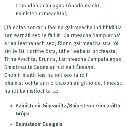
Comhdhálacha agus Lónadóireacht,
Bainisteoir Imeachtaí;
[Tá eolas sonrach faoi na gairmeacha indibhidiúla
san earnáil seo le fáil in 'Gairmeacha Samplacha'
ar an leathanach seo] Bíonn gairmeacha sna róil
sin le fáil i dtithe ósta, tithe ‘leaba is bricfeasta’,
Tithe Aíochta, Brúnna, Láithreacha Campála agus
Sráidbhailte Saoire ar fud na hÉireann.
Chomh maith leis na róil seo tá róil
bhainistíochta ann ó thaobh an ghnó de. I measc
na ról bainistíochta tá:
Bainisteoir Ginearálta/Bainisteoir Ginearálta
Grúpa
Bainisteoir Dualgais