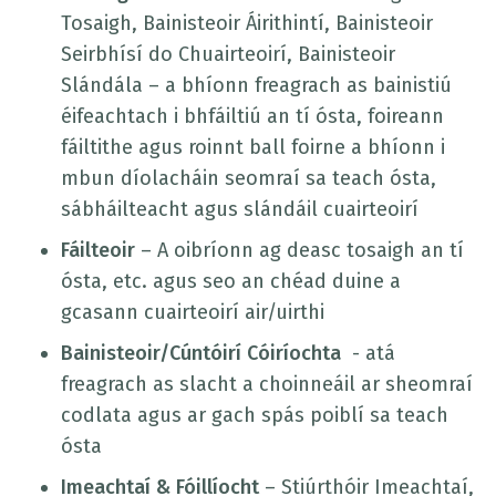
Tosaigh, Bainisteoir Áirithintí, Bainisteoir
Seirbhísí do Chuairteoirí, Bainisteoir
Slándála – a bhíonn freagrach as bainistiú
éifeachtach i bhfáiltiú an tí ósta, foireann
fáiltithe agus roinnt ball foirne a bhíonn i
mbun díolacháin seomraí sa teach ósta,
sábháilteacht agus slándáil cuairteoirí
Fáilteoir
– A oibríonn ag deasc tosaigh an tí
ósta, etc. agus seo an chéad duine a
gcasann cuairteoirí air/uirthi
Bainisteoir/Cúntóirí Cóiríochta
- atá
freagrach as slacht a choinneáil ar sheomraí
codlata agus ar gach spás poiblí sa teach
ósta
Imeachtaí & Fóillíocht
– Stiúrthóir Imeachtaí,