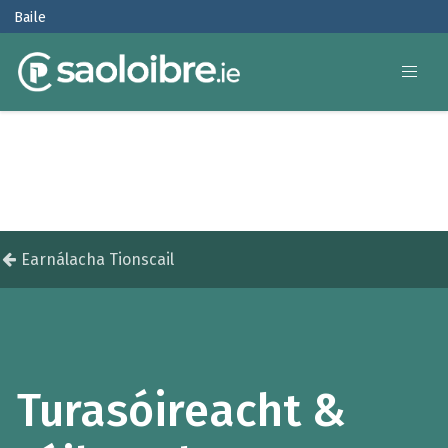
Baile
Earnálacha Tionscail
Turasóireacht &