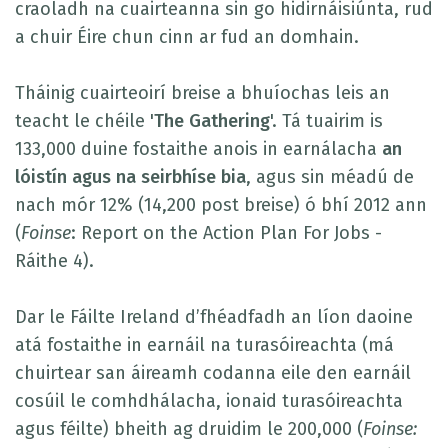
craoladh na cuairteanna sin go hidirnáisiúnta, rud
a chuir Éire chun cinn ar fud an domhain.
Tháinig cuairteoirí breise a bhuíochas leis an
teacht le chéile '
The Gathering
'. Tá tuairim is
133,000 duine fostaithe anois in earnálacha
an
lóistín agus na seirbhíse bia
, agus sin méadú de
nach mór 12% (14,200 post breise) ó bhí 2012 ann
(
Foinse
: Report on the Action Plan For Jobs -
Ráithe 4).
Dar le Fáilte Ireland d’fhéadfadh an líon daoine
atá fostaithe in earnáil na turasóireachta (má
chuirtear san áireamh codanna eile den earnáil
cosúil le comhdhálacha, ionaid turasóireachta
agus féilte) bheith ag druidim le 200,000 (
Foinse: