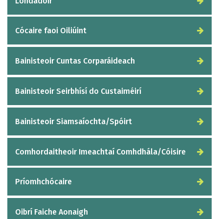
Lóndadóir
Cócaire faoi Oiliúint
Bainisteoir Cuntas Corparáideach
Bainisteoir Seirbhísí do Custaiméirí
Bainisteoir Siamsaíochta/Spóirt
Comhordaitheoir Imeachtaí Comhdhála/Cóisire
Príomhchócaire
Oibrí Faiche Aonaigh