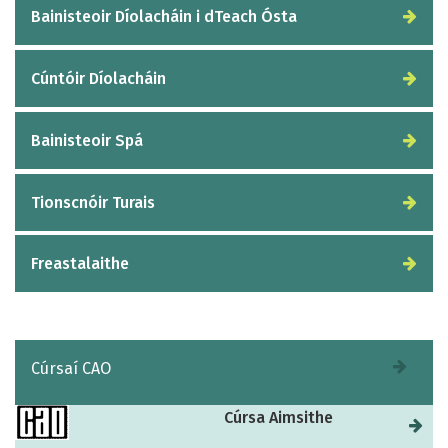
Bainisteoir Díolacháin i dTeach Ósta
Cúntóir Díolacháin
Bainisteoir Spá
Tionscnóir Turais
Freastalaithe
Cúrsaí CAO
Cúrsa Aimsithe