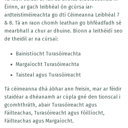
Éirinn, ar gach leibhéal ón gcúrsa iar-
ardteistiméireachta go dtí Céimeanna Leibhéal 7
& 8. Tá an raon chomh leathan go bhféadfadh sé
mearbhall a chur ar dhuine. Bíonn a leithéidí seo
de theidil ar na cúrsaí:
Bainistíocht Turasóireachta
Margaíocht Turasóireachta
Taisteal agus Turasóireacht
Tá céimeanna dhá ábhar ann freisin, mar ar féidir
staidéar a dhéanamh ar cúpla gné den tionscal i
gcomhthráth, abair Turasóireacht agus
Fáilteachas, Turasóireacht agus Fóillíocht,
Fáilteachas agus Margaíocht.