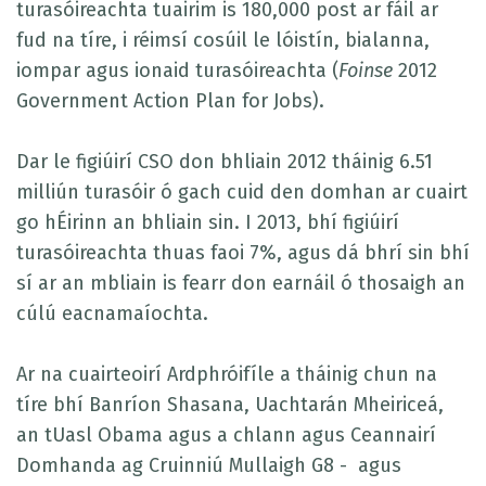
turasóireachta tuairim is 180,000 post ar fáil ar
fud na tíre, i réimsí cosúil le lóistín, bialanna,
iompar agus ionaid turasóireachta (
Foinse
2012
Government Action Plan for Jobs).
Dar le figiúirí CSO don bhliain 2012 tháinig 6.51
milliún turasóir ó gach cuid den domhan ar cuairt
go hÉirinn an bhliain sin. I 2013, bhí figiúirí
turasóireachta thuas faoi 7%, agus dá bhrí sin bhí
sí ar an mbliain is fearr don earnáil ó thosaigh an
cúlú eacnamaíochta.
Ar na cuairteoirí Ardphróifíle a tháinig chun na
tíre bhí Banríon Shasana, Uachtarán Mheiriceá,
an tUasl Obama agus a chlann agus Ceannairí
Domhanda ag Cruinniú Mullaigh G8 - agus