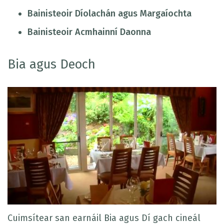
Bainisteoir Díolachán agus Margaíochta
Bainisteoir Acmhainní Daonna
Bia agus Deoch
Cuimsítear san earnáil Bia agus Dí gach cineál