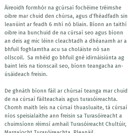
Áireoidh formhór na gcúrsaí fochéime tréimshe
oibre mar chuid den chúrsa, agus d’fhéadfadh sin
leanúint ar feadh 6 mhí nó bliain. Bíonn an taithí
oibre ina bunchuid de na cúrsaí seo agus bíonn
an deis ag mic léinn cleachtadh a dhéanamh ar a
bhfuil foghlamtha acu sa choláiste nó san
ollscoil. Sa mhéid go bhfuil gné idirnáisiúnta ag
baint leis na tionscail seo, bíonn teangacha an-
úsáideach freisin.
De ghnáth bíonn fáil ar chúrsaí teanga mar chuid
de na cúrsaí fáilteachais agus turasóireachta.
Chomh maith leis na cúrsaí thuasluaite, tá cúrsaí
níos speisialaithe ann freisin sa Turasóireacht a
chuimsíonn réimsí amhail Turasóireacht Chultúir,
Margaíocht Turasóireachta, Pleanáil