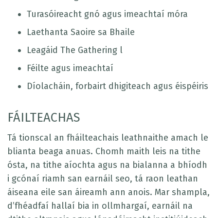
Turasóireacht gnó agus imeachtaí móra
Laethanta Saoire sa Bhaile
Leagáid The Gathering l
Féilte agus imeachtaí
Díolacháin, forbairt dhigiteach agus éispéiris
FÁILTEACHAS
Tá tionscal an fháilteachais leathnaithe amach le
blianta beaga anuas. Chomh maith leis na tithe
ósta, na tithe aíochta agus na bialanna a bhíodh
i gcónaí riamh san earnáil seo, tá raon leathan
áiseana eile san áireamh ann anois. Mar shampla,
d’fhéadfaí hallaí bia in ollmhargaí, earnáil na