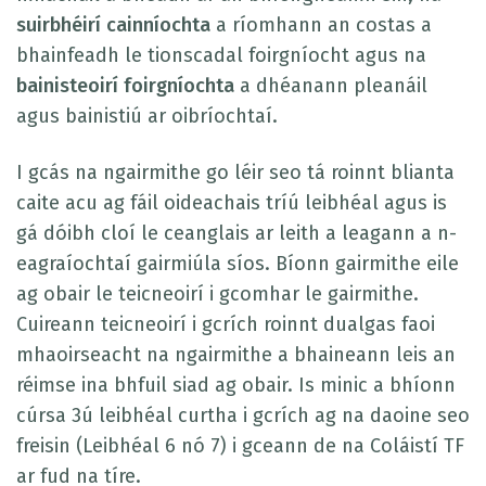
suirbhéirí cainníochta
a ríomhann an costas a
bhainfeadh le tionscadal foirgníocht agus na
bainisteoirí foirgníochta
a dhéanann pleanáil
agus bainistiú ar oibríochtaí.
I gcás na ngairmithe go léir seo tá roinnt blianta
caite acu ag fáil oideachais tríú leibhéal agus is
gá dóibh cloí le ceanglais ar leith a leagann a n-
eagraíochtaí gairmiúla síos. Bíonn gairmithe eile
ag obair le teicneoirí i gcomhar le gairmithe.
Cuireann teicneoirí i gcrích roinnt dualgas faoi
mhaoirseacht na ngairmithe a bhaineann leis an
réimse ina bhfuil siad ag obair. Is minic a bhíonn
cúrsa 3ú leibhéal curtha i gcrích ag na daoine seo
freisin (Leibhéal 6 nó 7) i gceann de na Coláistí TF
ar fud na tíre.