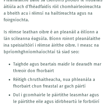
áitiúla ach d’fhéadfaidís róil chomhairleoireachta
a bheith acu i réimsí na hailtireachta agus na
foirgníochta.
Is réimse leathan oibre é an pleanáil a éilíonn a
lán scileanna éagsúla. Bíonn roinnt pleanálaithe
ina speisialtóirí i réimse áirithe oibre. I measc na
bpríomhghníomhaíochtaí tá siad seo:
Taighde agus beartais maidir le dearadh mar
threoir don fhorbairt
Réitigh chruthaitheacha, nua phleanála a
fhorbairt chun freastal ar gach páirtí
Dul i gcomhairle le páirtithe leasmhar agus
le páirtithe eile agus idirbheartú le forbróirí