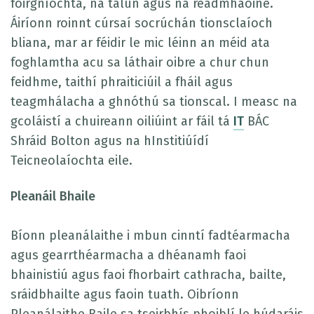
foirgníochta, na talún agus na réadmhaoine.
Áiríonn roinnt cúrsaí socrúchán tionsclaíoch
bliana, mar ar féidir le mic léinn an méid ata
foghlamtha acu sa láthair oibre a chur chun
feidhme, taithí phraiticiúil a fháil agus
teagmhálacha a ghnóthú sa tionscal. I measc na
gcoláistí a chuireann oiliúint ar fáil tá
IT
BÁC
Shráid Bolton agus na hInstitiúídí
Teicneolaíochta eile.
Pleanáil Bhaile
Bíonn pleanálaithe i mbun cinntí fadtéarmacha
agus gearrthéarmacha a dhéanamh faoi
bhainistiú agus faoi fhorbairt cathracha, bailte,
sráidbhailte agus faoin tuath. Oibríonn
Pleanálaithe Baile sa tseirbhís phoiblí le húdaráis