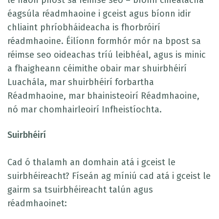
le haon phost sa réimse seo – bíonn cineálacha
éagsúla réadmhaoine i gceist agus bíonn idir
chliaint phríobháideacha is fhorbróirí
réadmhaoine. Éilíonn formhór mór na bpost sa
réimse seo oideachas tríú leibhéal, agus is minic
a fhaigheann céimithe obair mar shuirbhéirí
Luachála, mar shuirbhéirí forbartha
Réadmhaoine, mar bhainisteoirí Réadmhaoine,
nó mar chomhairleoirí Infheistíochta.
Suirbhéirí
Cad ó thalamh an domhain atá i gceist le
suirbhéireacht? Físeán ag míniú cad atá i gceist le
gairm sa tsuirbhéireacht talún agus
réadmhaoinet: