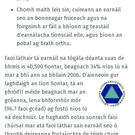
Chomh maith leis sin, cuireann an earnáil
seo an bonneagar fisiceach agus na
foirgnimh ar fáil a bhíonn ag teastáil
d’earnálacha tionscail eile, agus bíonn an
pobal ag brath orthu.
Faoi láthair tá earnáil na tógála déanta suas de
bhreis is 40,500 fiontar, beagnach 34% níos lú ná
mar a bhí ann sa bhliain 2006. D’ainneoin gur
laghdaigh an líon fiontar, tá an
phróifíl méide beagnach mar an
gcéanna, lena bhformhór mór
(96.7 faoi gcéad) ag fostú níos lú
ná deichniúr. Le haghaidh eolas sonrach faoi
chúrsaí mar atá faoi láthar san earnáil seo ó
thaobh deiseanna fostaíochta de téigh chuig