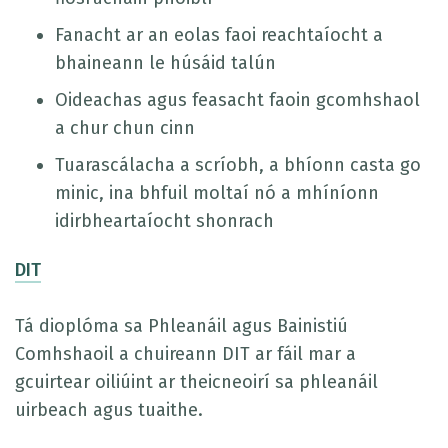
Fanacht ar an eolas faoi reachtaíocht a
bhaineann le húsáid talún
Oideachas agus feasacht faoin gcomhshaol
a chur chun cinn
Tuarascálacha a scríobh, a bhíonn casta go
minic, ina bhfuil moltaí nó a mhíníonn
idirbheartaíocht shonrach
DIT
Tá dioplóma sa Phleanáil agus Bainistiú
Comhshaoil a chuireann DIT ar fáil mar a
gcuirtear oiliúint ar theicneoirí sa phleanáil
uirbeach agus tuaithe.