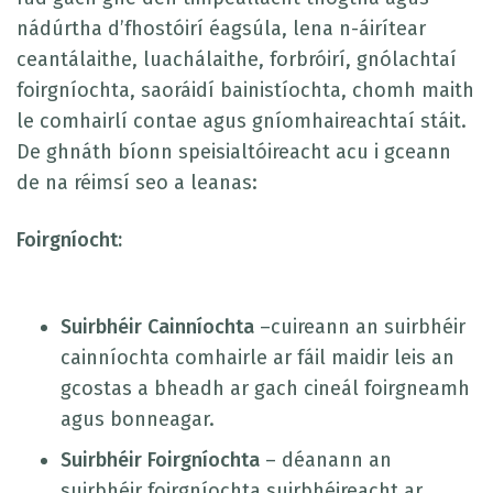
nádúrtha d’fhostóirí éagsúla, lena n-áirítear
ceantálaithe, luachálaithe, forbróirí, gnólachtaí
foirgníochta, saoráidí bainistíochta, chomh maith
le comhairlí contae agus gníomhaireachtaí stáit.
De ghnáth bíonn speisialtóireacht acu i gceann
de na réimsí seo a leanas:
Foirgníocht:
Suirbhéir Cainníochta
–cuireann an suirbhéir
cainníochta comhairle ar fáil maidir leis an
gcostas a bheadh ar gach cineál foirgneamh
agus bonneagar.
Suirbhéir Foirgníochta
– déanann an
suirbhéir foirgníochta suirbhéireacht ar