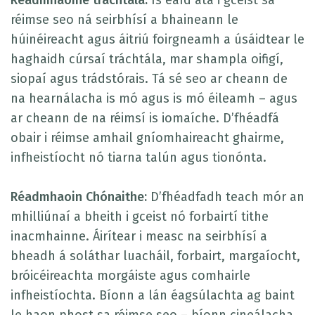
Réadmhaoine tráchtála:
Is éard atá i gceist sa
réimse seo ná seirbhísí a bhaineann le
húinéireacht agus áitriú foirgneamh a úsáidtear le
haghaidh cúrsaí tráchtála, mar shampla oifigí,
siopaí agus trádstórais. Tá sé seo ar cheann de
na hearnálacha is mó agus is mó éileamh – agus
ar cheann de na réimsí is iomaíche. D’fhéadfá
obair i réimse amhail gníomhaireacht ghairme,
infheistíocht nó tiarna talún agus tionónta.
Réadmhaoin Chónaithe:
D’fhéadfadh teach mór an
mhilliúnaí a bheith i gceist nó forbairtí tithe
inacmhainne. Áirítear i measc na seirbhísí a
bheadh á soláthar luacháil, forbairt, margaíocht,
bróicéireachta morgáiste agus comhairle
infheistíochta. Bíonn a lán éagsúlachta ag baint