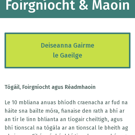
Foirgníocht & Maoin
Deiseanna Gairme
le Gaeilge
Tógáil, Foirgníocht agus Réadmhaoin
Le 10 mbliana anuas bhíodh craenacha ar fud na
háite sna bailte móra, fianaise den rath a bhí ar
an tír le linn bhlianta an tíogair cheiltigh, agus
bhí tionscal na tógála ar an tionscal le bheith ag