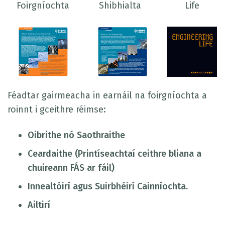
Foirgníochta
Shibhialta
Life
Féadtar gairmeacha in earnáil na foirgníochta a
roinnt i gceithre réimse:
Oibrithe nó Saothraithe
Ceardaithe (Printíseachtaí ceithre bliana a
chuireann FÁS ar fáil)
Innealtóirí agus Suirbhéirí Cainníochta.
Ailtirí