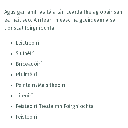
Agus gan amhras tá a lán ceardaithe ag obair san
earnáil seo. Áirítear i measc na gceirdeanna sa
tionscal foirgníochta
Leictreoirí
Siúinéirí
Bríceadóirí
Pluiméirí
Péintéirí/Maisitheoirí
Tíleoirí
Feisteoirí Trealaimh Foirgníochta
Feisteoirí