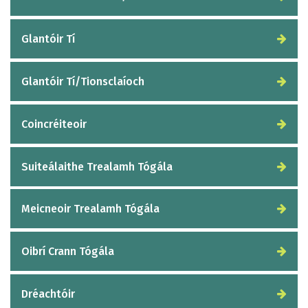
Glantóir Tí
Glantóir Tí/Tionsclaíoch
Coincréiteoir
Suiteálaithe Trealamh Tógála
Meicneoir Trealamh Tógála
Oibrí Crann Tógála
Dréachtóir