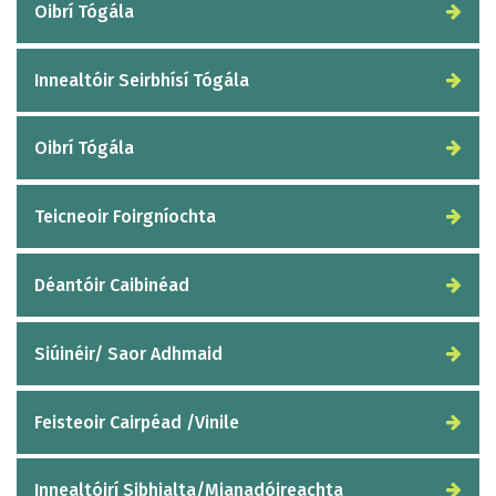
Oibrí Tógála
Innealtóir Seirbhísí Tógála
Oibrí Tógála
Teicneoir Foirgníochta
Déantóir Caibinéad
Siúinéir/ Saor Adhmaid
Feisteoir Cairpéad /Vinile
Innealtóirí Sibhialta/Mianadóireachta