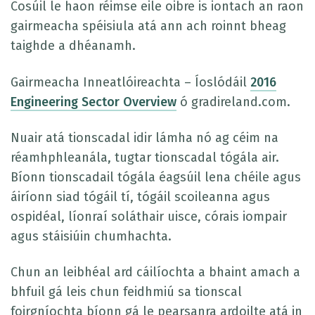
Cosúil le haon réimse eile oibre is iontach an raon
gairmeacha spéisiula atá ann ach roinnt bheag
taighde a dhéanamh.
Gairmeacha Inneatlóireachta – Íoslódáil
2016
Engineering Sector Overview
ó gradireland.com.
Nuair atá tionscadal idir lámha nó ag céim na
réamhphleanála, tugtar tionscadal tógála air.
Bíonn tionscadail tógála éagsúil lena chéile agus
áiríonn siad tógáil tí, tógáil scoileanna agus
ospidéal, líonraí soláthair uisce, córais iompair
agus stáisiúin chumhachta.
Chun an leibhéal ard cáilíochta a bhaint amach a
bhfuil gá leis chun feidhmiú sa tionscal
foirgníochta bíonn gá le pearsanra ardoilte atá in