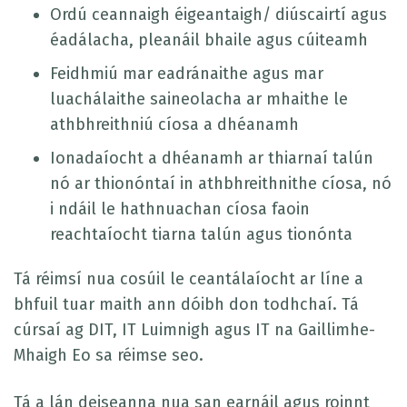
Ordú ceannaigh éigeantaigh/ diúscairtí agus
éadálacha, pleanáil bhaile agus cúiteamh
Feidhmiú mar eadránaithe agus mar
luachálaithe saineolacha ar mhaithe le
athbhreithniú cíosa a dhéanamh
Ionadaíocht a dhéanamh ar thiarnaí talún
nó ar thionóntaí in athbhreithnithe cíosa, nó
i ndáil le hathnuachan cíosa faoin
reachtaíocht tiarna talún agus tionónta
Tá réimsí nua cosúil le ceantálaíocht ar líne a
bhfuil tuar maith ann dóibh don todhchaí. Tá
cúrsaí ag DIT, IT Luimnigh agus IT na Gaillimhe-
Mhaigh Eo sa réimse seo.
Tá a lán deiseanna nua san earnáil agus roinnt