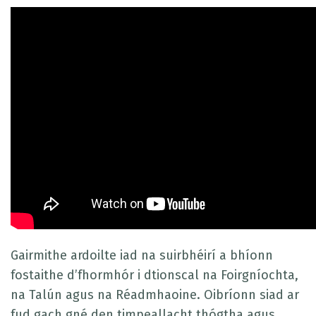
Gairmithe ardoilte iad na suirbhéirí a bhíonn
fostaithe d’fhormhór i dtionscal na Foirgníochta,
na Talún agus na Réadmhaoine. Oibríonn siad ar
fud gach gné den timpeallacht thógtha agus