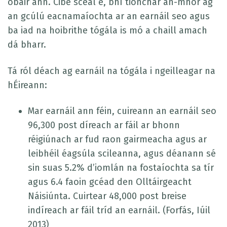
obair ann. Cibé scéal é, bhí tionchar an-mhór ag
an gcúlú eacnamaíochta ar an earnáil seo agus
ba iad na hoibrithe tógála is mó a chaill amach
dá bharr.
Tá ról déach ag earnáil na tógála i ngeilleagar na
hÉireann:
Mar earnáil ann féin, cuireann an earnáil seo
96,300 post díreach ar fáil ar bhonn
réigiúnach ar fud raon gairmeacha agus ar
leibhéil éagsúla scileanna, agus déanann sé
sin suas 5.2% d’iomlán na fostaíochta sa tír
agus 6.4 faoin gcéad den Olltáirgeacht
Náisiúnta. Cuirtear 48,000 post breise
indíreach ar fáil tríd an earnáil. (Forfás, Iúil
2013)