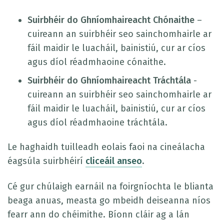
Suirbhéir do Ghníomhaireacht Chónaithe
–
cuireann an suirbhéir seo sainchomhairle ar
fáil maidir le luacháil, bainistiú, cur ar cíos
agus díol réadmhaoine cónaithe.
Suirbhéir do Ghníomhaireacht Tráchtála
-
cuireann an suirbhéir seo sainchomhairle ar
fáil maidir le luacháil, bainistiú, cur ar cíos
agus díol réadmhaoine tráchtála.
Le haghaidh tuilleadh eolais faoi na cineálacha
éagsúla suirbhéirí
cliceáil anseo
.
Cé gur chúlaigh earnáil na foirgníochta le blianta
beaga anuas, measta go mbeidh deiseanna níos
fearr ann do chéimithe. Bíonn cláir ag a lán