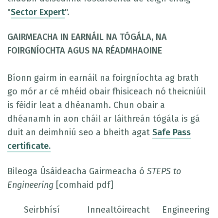
"
Sector Expert
".
GAIRMEACHA IN EARNÁIL NA TÓGÁLA, NA
FOIRGNÍOCHTA AGUS NA RÉADMHAOINE
Bíonn gairm in earnáil na foirgníochta ag brath
go mór ar cé mhéid obair fhisiceach nó theicniúil
is féidir leat a dhéanamh. Chun obair a
dhéanamh in aon cháil ar láithreán tógála is gá
duit an deimhniú seo a bheith agat
Safe Pass
certificate
.
Bileoga Úsáideacha Gairmeacha ó
STEPS to
Engineering
[comhaid pdf]
Seirbhísí
Innealtóireacht
Engineering