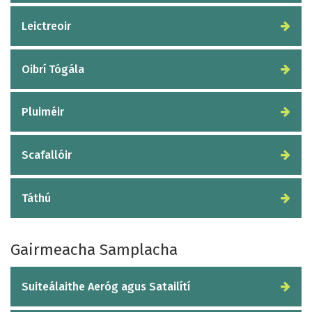
Leictreoir
Oibrí Tógála
Pluiméir
Scafallóir
Táthú
Gairmeacha Samplacha
Suiteálaithe Aeróg agus Satailítí