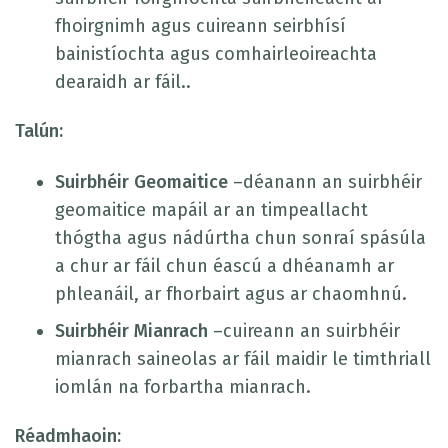
fhoirgnimh agus cuireann seirbhísí
bainistíochta agus comhairleoireachta
dearaidh ar fáil..
Talún:
Suirbhéir Geomaitice
–déanann an suirbhéir
geomaitice mapáil ar an timpeallacht
thógtha agus nádúrtha chun sonraí spásúla
a chur ar fáil chun éascú a dhéanamh ar
phleanáil, ar fhorbairt agus ar chaomhnú.
Suirbhéir Mianrach
–cuireann an suirbhéir
mianrach saineolas ar fáil maidir le timthriall
iomlán na forbartha mianrach.
Réadmhaoin: