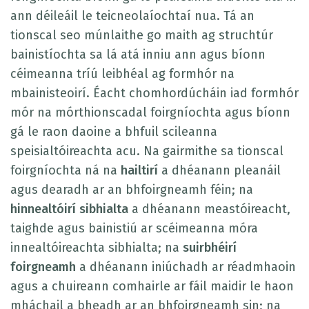
ann déileáil le teicneolaíochtaí nua. Tá an
tionscal seo múnlaithe go maith ag struchtúr
bainistíochta sa lá atá inniu ann agus bíonn
céimeanna tríú leibhéal ag formhór na
mbainisteoirí. Éacht chomhordúcháin iad formhór
mór na mórthionscadal foirgníochta agus bíonn
gá le raon daoine a bhfuil scileanna
speisialtóireachta acu. Na gairmithe sa tionscal
foirgníochta ná na
hailtirí
a dhéanann pleanáil
agus dearadh ar an bhfoirgneamh féin; na
hinnealtóirí sibhialta
a dhéanann meastóireacht,
taighde agus bainistiú ar scéimeanna móra
innealtóireachta sibhialta; na
suirbhéirí
foirgneamh
a dhéanann iniúchadh ar réadmhaoin
agus a chuireann comhairle ar fáil maidir le haon
mháchail a bheadh ar an bhfoirgneamh sin; na