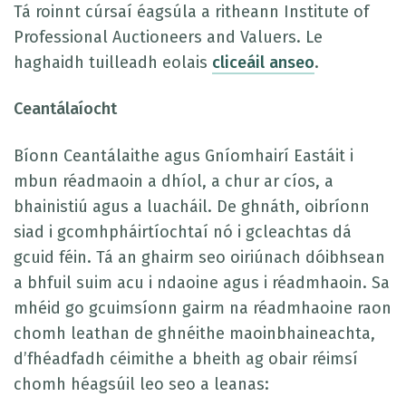
Tá roinnt cúrsaí éagsúla a ritheann Institute of
Professional Auctioneers and Valuers. Le
haghaidh tuilleadh eolais
cliceáil anseo
.
Ceantálaíocht
Bíonn Ceantálaithe agus Gníomhairí Eastáit i
mbun réadmaoin a dhíol, a chur ar cíos, a
bhainistiú agus a luacháil. De ghnáth, oibríonn
siad i gcomhpháirtíochtaí nó i gcleachtas dá
gcuid féin. Tá an ghairm seo oiriúnach dóibhsean
a bhfuil suim acu i ndaoine agus i réadmhaoin. Sa
mhéid go gcuimsíonn gairm na réadmhaoine raon
chomh leathan de ghnéithe maoinbhaineachta,
d’fhéadfadh céimithe a bheith ag obair réimsí
chomh héagsúil leo seo a leanas: