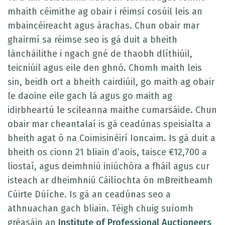
mhaith céimithe ag obair i réimsí cosúil leis an
mbaincéireacht agus árachas. Chun obair mar
ghairmí sa réimse seo is gá duit a bheith
láncháilithe i ngach gné de thaobh dlíthiúil,
teicniúil agus eile den ghnó. Chomh maith leis
sin, beidh ort a bheith cairdiúil, go maith ag obair
le daoine eile gach lá agus go maith ag
idirbheartú le scileanna maithe cumarsáide. Chun
obair mar cheantalaí is gá ceadúnas speisialta a
bheith agat ó na Coimisinéirí Ioncaim. Is gá duit a
bheith os cionn 21 bliain d’aois, taisce €12,700 a
liostaí, agus deimhniú iniúchóra a fháil agus cur
isteach ar dheimhniú Cáilíochta ón mBreitheamh
Cúirte Dúíche. Is gá an ceadúnas seo a
athnuachan gach bliain. Téigh chuig suíomh
gréasáin an
Institute of Professional Auctioneers