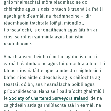
gníomhaireachtaí móra réadmhaoine do
chéimithe agus is deis iontach é traenáil a fháil i
ngach gné d’earnáil na réadmhaoine – idir
réadmhaoin tráchtála (oifigí, miondíol,
tionsclaíoch), is chónaitheach agus áitribh ar
cíos, seirbhísí gairmiúla agus bainistiú
réadmhaoine.
Amach anseo, beidh céimithe ag dul isteach in
earnáil réadmhaoine agus foirgníochta a bheith i
bhfad níos rialáilte agus a mbeidh caighdeáin i
bhfad níos airde oideachais agus cáilíochta ag
teastaíl dóibh, sna hearnálacha poiblí agus
príobháideacha. Fianaise í ballraíocht ghairmiúil
le
Society of Chartered Surveyors Ireland
de na
caighdeáin arda gairmiúlachta atá in earnáil na