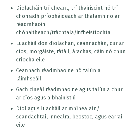
Díolacháin trí cheant, trí thairiscint nó trí
chonradh príobháideach ar thalamh nó ar
réadmhaoin
chónaitheach/tráchtala/infheistíochta
Luacháil don díolachán, ceannachán, cur ar
cíos, morgáiste, rátáil, árachas, cáin nó chun
críocha eile
Ceannach réadmhaoine nó talún a
láimhseáil
Gach cineál réadmhaoine agus talún a chur
ar cíos agus a bhainistiú
Díol agus luacháil ar mhínealaín/
seandachtaí, innealra, beostoc, agus earraí
eile