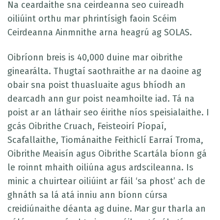
Na ceardaithe sna ceirdeanna seo cuireadh
oiliúint orthu mar phrintísigh faoin Scéim
Ceirdeanna Ainmnithe arna heagrú ag SOLAS.
Oibríonn breis is 40,000 duine mar oibrithe
ginearálta. Thugtaí saothraithe ar na daoine ag
obair sna poist thuasluaite agus bhíodh an
dearcadh ann gur poist neamhoilte iad. Tá na
poist ar an láthair seo éirithe níos speisialaithe. I
gcás Oibrithe Cruach, Feisteoirí Píopaí,
Scafallaithe, Tiománaithe Feithiclí Earraí Troma,
Oibrithe Meaisín agus Oibrithe Scartála bíonn gá
le roinnt mhaith oiliúna agus ardscileanna. Is
minic a chuirtear oiliúint ar fáil ‘sa phost’ ach de
ghnáth sa lá atá inniu ann bíonn cúrsa
creidiúnaithe déanta ag duine. Mar gur tharla an