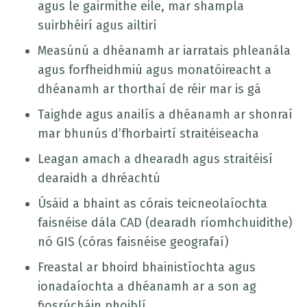
agus le gairmithe eile, mar shampla
suirbhéirí agus ailtirí
Measúnú a dhéanamh ar iarratais phleanála
agus forfheidhmiú agus monatóireacht a
dhéanamh ar thorthaí de réir mar is gá
Taighde agus anailís a dhéanamh ar shonraí
mar bhunús d’fhorbairtí straitéiseacha
Leagan amach a dhearadh agus straitéisí
dearaidh a dhréachtú
Úsáid a bhaint as córais teicneolaíochta
faisnéise dála CAD (dearadh ríomhchuidithe)
nó GIS (córas faisnéise geografaí)
Freastal ar bhoird bhainistíochta agus
ionadaíochta a dhéanamh ar a son ag
fiosrúcháin phoiblí