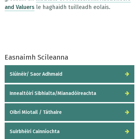
and Valuers
le haghaidh tuilleadh eolais.
Easnaimh Scileanna
Siúinéir/ Saor Adhmaid
Innealtóirí Sibhialta/Mianadóireachta
Oibrí Miotail / Táthaire
Suirbhéirí Cainníochta