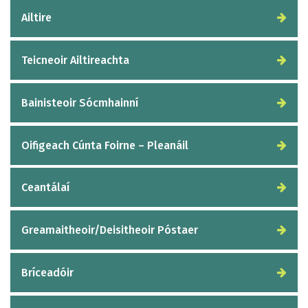
Ailtire
Teicneoir Ailtireachta
Bainisteoir Sócmhainní
Oifigeach Cúnta Foirne – Pleanáil
Ceantálaí
Greamaitheoir/Deisitheoir Póstaer
Bríceadóir