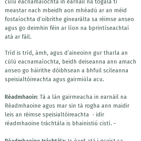
cúlú eacnamaíochta in earnáil na tógála tí
meastar nach mbeidh aon mhéadú ar an méid
fostaíochta d’oibrithe ginearálta sa réimse anseo
agus go deimhin féin ar líon na bprintíseachtaí
atá ar fáil.
Tríd is tríd, ámh, agus d’aineoinn gur tharla an
cúlú eacnamaíochta, beidh deiseanna ann amach
anseo go háirithe dóibhsean a bhfuil scileanna
speisialtóireachta agus gairmiúla acu.
Réadmhaoin:
Tá a lán gairmeacha in earnáil na
Réadmhaoine agus mar sin tá rogha ann maidir
leis an réimse speisialtóireachta - idir
réadmhaoine tráchtála is bhainistiú cistí.
-