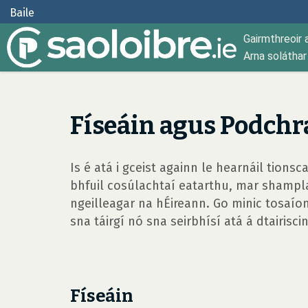
Baile
Gairmthreoir 
Arna solátha
Físeáin agus Podchra
Is é atá i gceist againn le hearnáil tions
bhfuil cosúlachtaí eatarthu, mar shampla,
ngeilleagar na hÉireann. Go minic tosaío
sna táirgí nó sna seirbhísí atá á dtairiscin
Físeáin