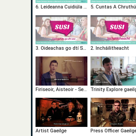
6. Leideanna Cuidiúla D’iarratasóirí
3. Oideachas go dtí Seo
2. Incháilitheacht
Firiseoir, Aisteoir - Seán Ó Baoil
Trinity Explore gaeil
Artist Gaeilge
Press Officer Gaeilg