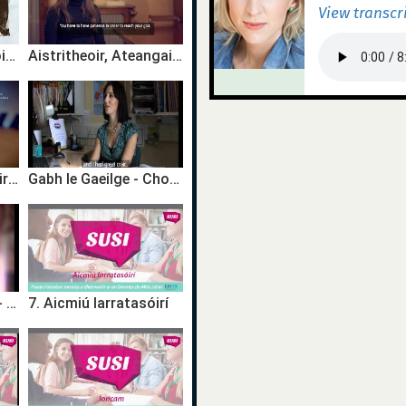
View transcr
Léachtóir, Scríbhneoir - Siún Ní Dhuinn
Aistritheoir, Ateangaire - Breda Ní Mhaoláin
#FYI: Síomha Ní Ruairc, Comhordaitheoir, Bliain na Gaeilge 2018
Gabh le Gaeilge - Choose Irish as a GCSE Subject!
Céim Chun Tosaigh - Ag Obair le Gaeilge | Diarmaid Murtagh - Aisteoir
7. Aicmiú Iarratasóirí