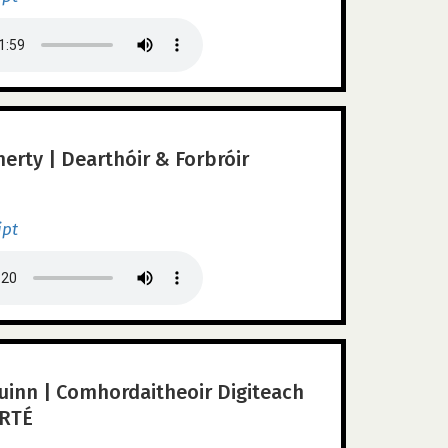
rty | Dearthóir & Forbróir
ipt
uinn | Comhordaitheoir Digiteach
 RTÉ