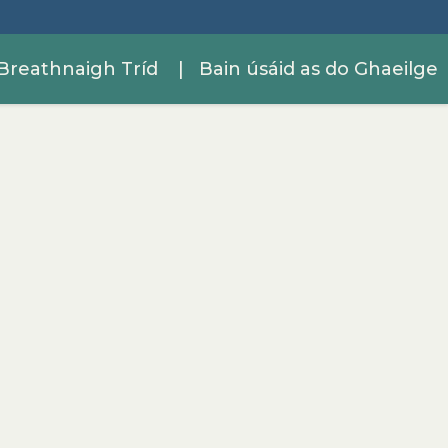
Breathnaigh Tríd
| Bain úsáid as do Ghaeilge