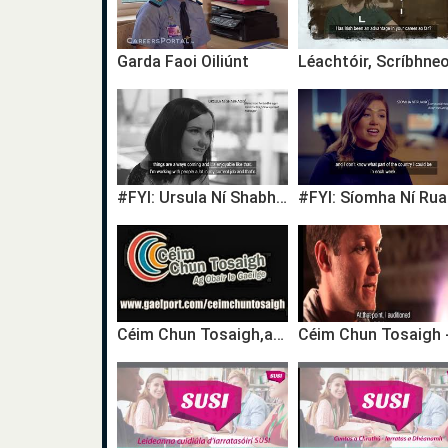
Garda Faoi Oiliúnt
#FYI: Ursula Ní Shabhaois, Bainisteoir Forbartha agus Timireachta / Development Manager
Céim Chun Tosaigh,ag Obair le Gaeilge,A step ahead,Working with the Irish language,TG4,career,gairm