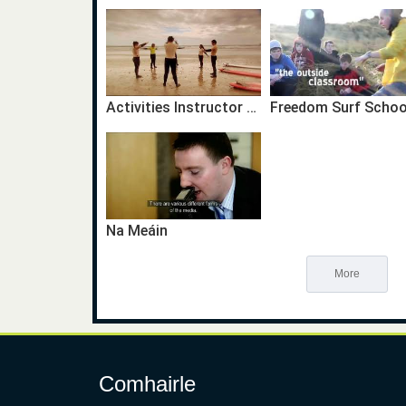
Activities Instructor Gaeilge
Na Meáin
More
Comhairle