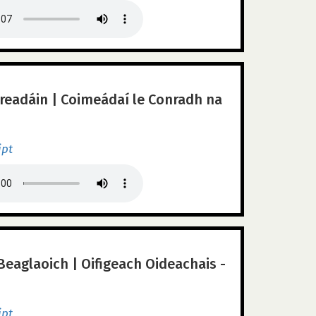
readáin | Coimeádaí le Conradh na
ipt
Beaglaoich | Oifigeach Oideachais -
ipt