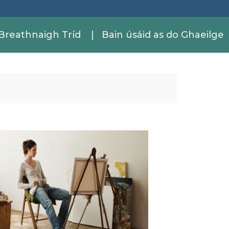
Breathnaigh Tríd
| Bain úsáid as do Ghaeilge