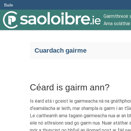
Baile
Gairmthreoir 
Arna solátha
Cuardach gairme
Céard is gairm ann?
Is éard atá i gceist le gairmeacha ná na gnáthphoi
d'earnálacha ar leith, mar shampla is gairm í an tSi
Le caitheamh ama tagann gairmeacha nua ar an b
eile nó athraíonn siad go gairm nua. Nuair atáthar 
mór a thuiscint go bhfuil an iliomad post ar fáil na