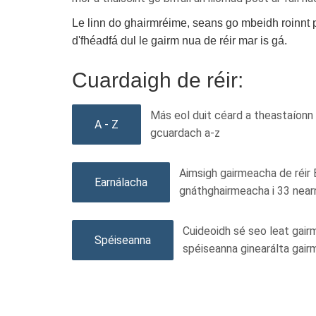
Le linn do ghairmréime, seans go mbeidh roinnt po
d'fhéadfá dul le gairm nua de réir mar is gá.
Cuardaigh de réir:
Más eol duit céard a theastaíonn u
A - Z
gcuardach a-z
Aimsigh gairmeacha de réir E
Earnálacha
gnáthghairmeacha i 33 nearn
Cuideoidh sé seo leat gairm
Spéiseanna
spéiseanna ginearálta gair