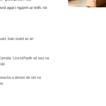
st agat i ngairm ar leith, nó
ait, bain úsáid as an
arnála. Liostálfaidh sé seo na
áil.
eacha a aimsiú de réir na
me.