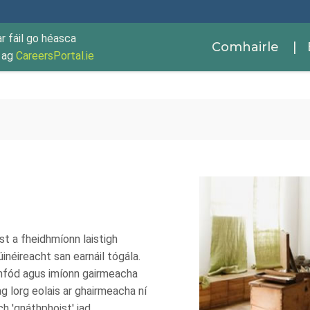
ar fáil go héasca
Comhairle
| 
r ag
CareersPortal.ie
st a fheidhmíonn laistigh
úinéireacht san earnáil tógála.
hfód agus imíonn gairmeacha
ag lorg eolais ar ghairmeacha ní
ch 'gnáthphoist' iad.