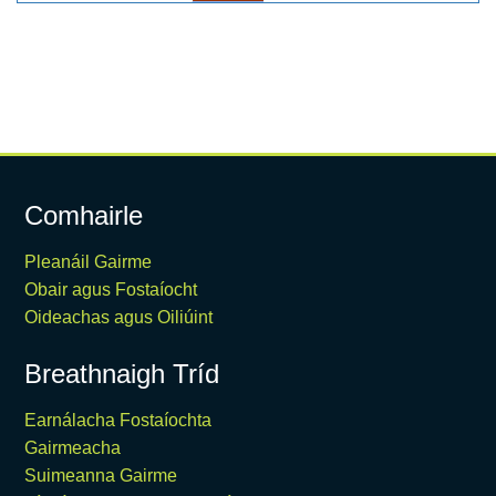
Comhairle
Pleanáil Gairme
Obair agus Fostaíocht
Oideachas agus Oiliúint
Breathnaigh Tríd
Earnálacha Fostaíochta
Gairmeacha
Suimeanna Gairme