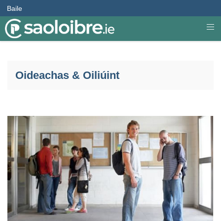
Baile
Oideachas & Oiliúint