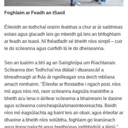
Foghlaim ar Feadh an tSaoil
Éileoidh an todhchaí orainn feabhas a chur ar ár saibhreas
eolais agus glacadh leis go mbeidh gá leis an bhfoghlaim
ar feadh an tsaoil. Ní fhéadfadh sé bheith níos simplí – cuir
le do scileanna agus cuirfidh tú le do dheiseanna.
Seo an tuairim a bhí ag an Sainghrúpa um Riachtanais
Scileanna don Todhchaí ina dtátail i dtuarascáil a
bhreathnaigh ar fhás ár ngeilleagair sna deich mbliana
amach romhainn. "Éileofar ar fhostaithe i ngach post, níos
mó agus níos mó, raon scileanna éagsúla inaistrithe a
bheith acu lena n-áirítear scileanna a bhaineann le daoine
agus scileanna coincheapúla/smaointeoireachta. Beidh
níos mó éagsúlachta ag baint leis an obair, agus éileofar ar
dhaoine a bheith níos solúbtha, foghlaim go leanúnach
agus tionscnaíocht agus breithiúnas indibhidiúil a léiriú."