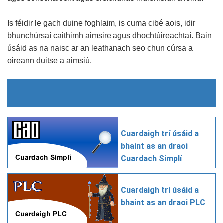
Is féidir le gach duine foghlaim, is cuma cibé aois, idir
bhunchúrsaí caithimh aimsire agus dhochtúireachtaí. Bain
úsáid as na naisc ar an leathanach seo chun cúrsa a
oireann duitse a aimsiú.
Cuardaigh trí úsáid a
bhaint as an draoi
Cuardach Simplí
Cuardaigh trí úsáid a
bhaint as an draoi PLC