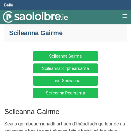
Baile
Scileanna Gairme
Scileanna Gairme
Scileanna Idirphearsanta
Tasc-Scileanna
Scileanna Pearsanta
Scileanna Gairme
Seans go mbeadh ionadh ort ach d'fhéadfadh go leor de na