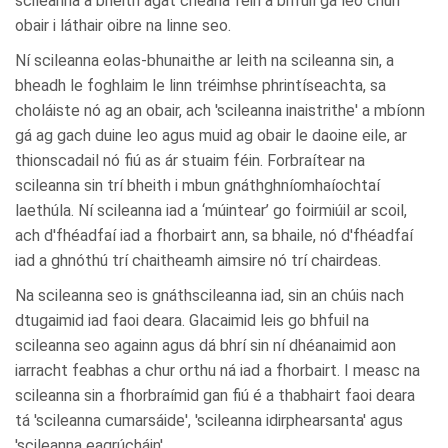
scileanna a bheith agat cheana féin a bhfuil gá leo chun
obair i láthair oibre na linne seo.
Ní scileanna eolas-bhunaithe ar leith na scileanna sin, a
bheadh le foghlaim le linn tréimhse phrintíseachta, sa
choláiste nó ag an obair, ach 'scileanna inaistrithe' a mbíonn
gá ag gach duine leo agus muid ag obair le daoine eile, ar
thionscadail nó fiú as ár stuaim féin. Forbraítear na
scileanna sin trí bheith i mbun gnáthghníomhaíochtaí
laethúla. Ní scileanna iad a ‘múintear’ go foirmiúil ar scoil,
ach d'fhéadfaí iad a fhorbairt ann, sa bhaile, nó d'fhéadfaí
iad a ghnóthú trí chaitheamh aimsire nó trí chairdeas.
Na scileanna seo is gnáthscileanna iad, sin an chúis nach
dtugaimid iad faoi deara. Glacaimid leis go bhfuil na
scileanna seo againn agus dá bhrí sin ní dhéanaimid aon
iarracht feabhas a chur orthu ná iad a fhorbairt. I measc na
scileanna sin a fhorbraímid gan fiú é a thabhairt faoi deara
tá 'scileanna cumarsáide', 'scileanna idirphearsanta' agus
'scileanna eagrúcháin'