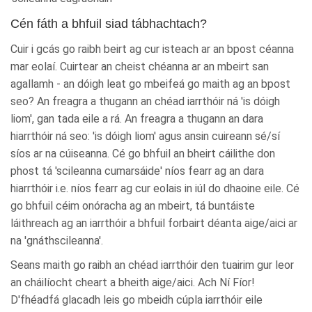
Cén fáth a bhfuil siad tábhachtach?
Cuir i gcás go raibh beirt ag cur isteach ar an bpost céanna
mar eolaí. Cuirtear an cheist chéanna ar an mbeirt san
agallamh - an dóigh leat go mbeifeá go maith ag an bpost
seo? An freagra a thugann an chéad iarrthóir ná 'is dóigh
liom', gan tada eile a rá. An freagra a thugann an dara
hiarrthóir ná seo: 'is dóigh liom' agus ansin cuireann sé/sí
síos ar na cúiseanna. Cé go bhfuil an bheirt cáilithe don
phost tá 'scileanna cumarsáide' níos fearr ag an dara
hiarrthóir i.e. níos fearr ag cur eolais in iúl do dhaoine eile. Cé
go bhfuil céim onóracha ag an mbeirt, tá buntáiste
láithreach ag an iarrthóir a bhfuil forbairt déanta aige/aici ar
na 'gnáthscileanna'.
Seans maith go raibh an chéad iarrthóir den tuairim gur leor
an cháilíocht cheart a bheith aige/aici. Ach Ní Fíor!
D'fhéadfá glacadh leis go mbeidh cúpla iarrthóir eile