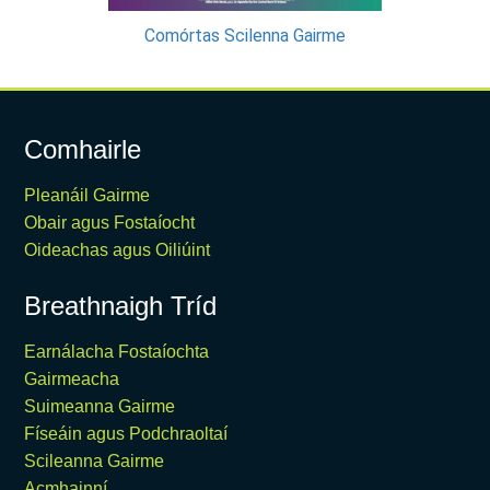
Comórtas Scilenna Gairme
Comhairle
Pleanáil Gairme
Obair agus Fostaíocht
Oideachas agus Oiliúint
Breathnaigh Tríd
Earnálacha Fostaíochta
Gairmeacha
Suimeanna Gairme
Físeáin agus Podchraoltaí
Scileanna Gairme
Acmhainní