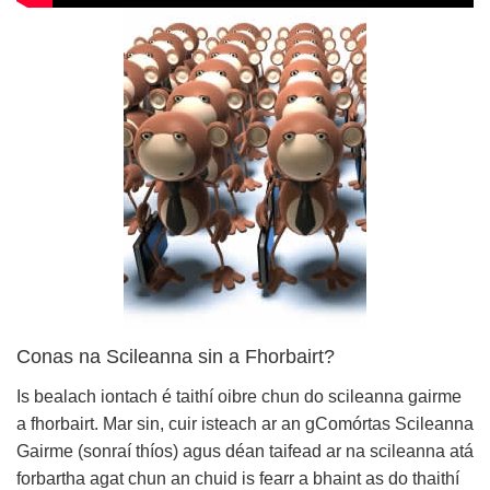
Conas na Scileanna sin a Fhorbairt?
Is bealach iontach é taithí oibre chun do scileanna gairme
a fhorbairt. Mar sin, cuir isteach ar an gComórtas Scileanna
Gairme (sonraí thíos) agus déan taifead ar na scileanna atá
forbartha agat chun an chuid is fearr a bhaint as do thaithí