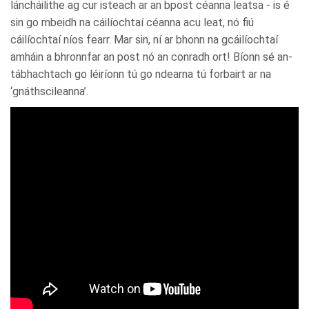
láncháilithe ag cur isteach ar an bpost céanna leatsa - is é
sin go mbeidh na cáilíochtaí céanna acu leat, nó fiú
cáilíochtaí níos fearr. Mar sin, ní ar bhonn na gcáilíochtaí
amháin a bhronnfar an post nó an conradh ort! Bíonn sé an-
tábhachtach go léiríonn tú go ndearna tú forbairt ar na
‘gnáthscileanna’.