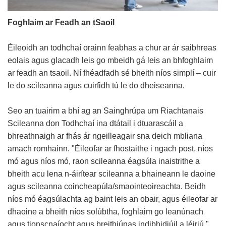
Foghlaim ar Feadh an tSaoil
Éileoidh an todhchaí orainn feabhas a chur ar ár saibhreas
eolais agus glacadh leis go mbeidh gá leis an bhfoghlaim
ar feadh an tsaoil. Ní fhéadfadh sé bheith níos simplí – cuir
le do scileanna agus cuirfidh tú le do dheiseanna.
Seo an tuairim a bhí ag an Sainghrúpa um Riachtanais
Scileanna don Todhchaí ina dtátail i dtuarascáil a
bhreathnaigh ar fhás ár ngeilleagair sna deich mbliana
amach romhainn. "Éileofar ar fhostaithe i ngach post, níos
mó agus níos mó, raon scileanna éagsúla inaistrithe a
bheith acu lena n-áirítear scileanna a bhaineann le daoine
agus scileanna coincheapúla/smaointeoireachta. Beidh
níos mó éagsúlachta ag baint leis an obair, agus éileofar ar
dhaoine a bheith níos solúbtha, foghlaim go leanúnach
agus tionscnaíocht agus breithiúnas indibhidiúil a léiriú."