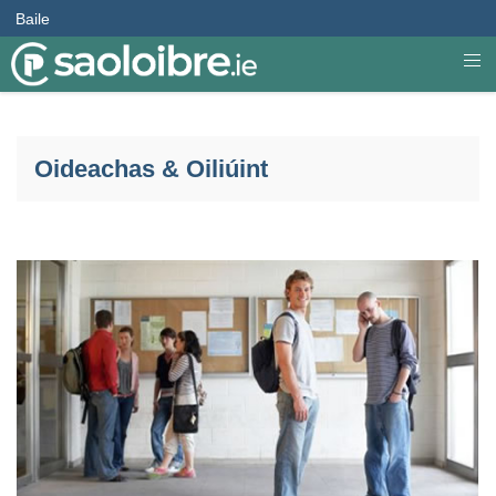
Baile
Oideachas & Oiliúint