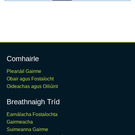
Comhairle
Pleanáil Gairme
Obair agus Fostaíocht
Oideachas agus Oiliúint
Breathnaigh Tríd
Earnálacha Fostaíochta
Gairmeacha
Suimeanna Gairme