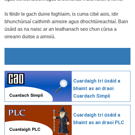
Is féidir le gach duine foghlaim, is cuma cibé aois, idir
bhunchúrsaí caithimh aimsire agus dhochtúireachtaí. Bain
úsáid as na naisc ar an leathanach seo chun cúrsa a
oireann duitse a aimsiú.
Cuardaigh trí úsáid a
bhaint as an draoi
Cuardach Simplí
Cuardaigh trí úsáid a
bhaint as an draoi PLC