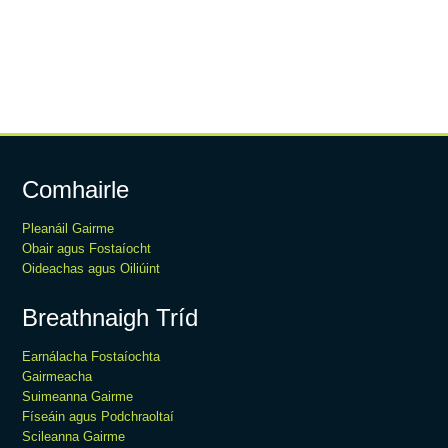
Comhairle
Pleanáil Gairme
Obair agus Fostaíocht
Oideachas agus Oiliúint
Breathnaigh Tríd
Earnálacha Fostaíochta
Gairmeacha
Suimeanna Gairme
Físeáin agus Podchraoltaí
Scileanna Gairme