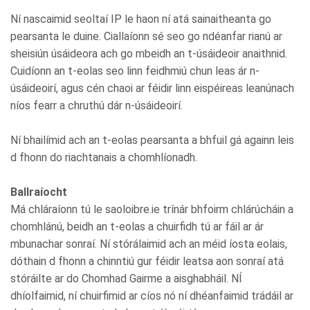
Ní nascaimid seoltaí IP le haon ní atá sainaitheanta go
pearsanta le duine. Ciallaíonn sé seo go ndéanfar rianú ar
sheisiún úsáideora ach go mbeidh an t-úsáideoir anaithnid.
Cuidíonn an t-eolas seo linn feidhmiú chun leas ár n-
úsáideoirí, agus cén chaoi ar féidir linn eispéireas leanúnach
níos fearr a chruthú dár n-úsáideoirí.
Ní bhailímid ach an t-eolas pearsanta a bhfuil gá againn leis
d fhonn do riachtanais a chomhlíonadh.
Ballraíocht
Má chláraíonn tú le saoloibre.ie trínár bhfoirm chlárúcháin a
chomhlánú, beidh an t-eolas a chuirfidh tú ar fáil ar ár
mbunachar sonraí. Ní stórálaimid ach an méid íosta eolais,
dóthain d fhonn a chinntiú gur féidir leatsa aon sonraí atá
stóráilte ar do Chomhad Gairme a aisghabháil. NÍ
dhíolfaimid, ní chuirfimid ar cíos nó ní dhéanfaimid trádáil ar