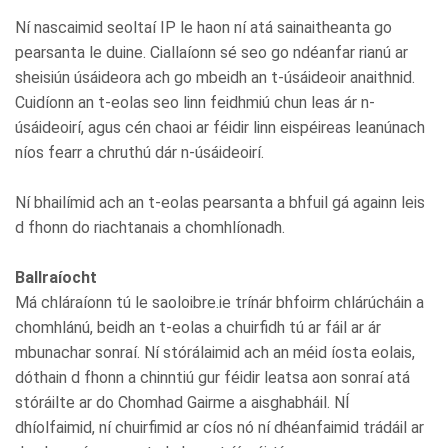
Ní nascaimid seoltaí IP le haon ní atá sainaitheanta go
pearsanta le duine. Ciallaíonn sé seo go ndéanfar rianú ar
sheisiún úsáideora ach go mbeidh an t-úsáideoir anaithnid.
Cuidíonn an t-eolas seo linn feidhmiú chun leas ár n-
úsáideoirí, agus cén chaoi ar féidir linn eispéireas leanúnach
níos fearr a chruthú dár n-úsáideoirí.
Ní bhailímid ach an t-eolas pearsanta a bhfuil gá againn leis
d fhonn do riachtanais a chomhlíonadh.
Ballraíocht
Má chláraíonn tú le saoloibre.ie trínár bhfoirm chlárúcháin a
chomhlánú, beidh an t-eolas a chuirfidh tú ar fáil ar ár
mbunachar sonraí. Ní stórálaimid ach an méid íosta eolais,
dóthain d fhonn a chinntiú gur féidir leatsa aon sonraí atá
stóráilte ar do Chomhad Gairme a aisghabháil. NÍ
dhíolfaimid, ní chuirfimid ar cíos nó ní dhéanfaimid trádáil ar