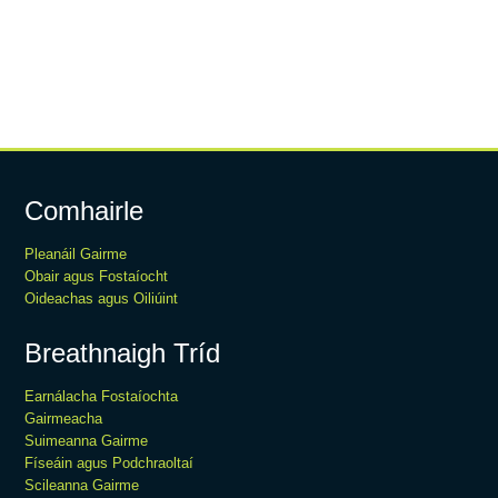
Comhairle
Pleanáil Gairme
Obair agus Fostaíocht
Oideachas agus Oiliúint
Breathnaigh Tríd
Earnálacha Fostaíochta
Gairmeacha
Suimeanna Gairme
Físeáin agus Podchraoltaí
Scileanna Gairme