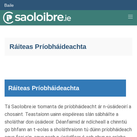
Baile
Ráiteas Príobháideachta
Ráiteas Príobháideachta
Tá Saoloibre.ie tiomanta de príobháideacht ár n-úsáideoirí a
chosaint. Teastaíonn uainn eispéireas slán sábháilte a
sholáthar don úsáideoir. Déanfaimid ár ndícheall a chinntiú
go bhfann an t-eolas a sholáthraíonn tú dúinn príobháideach