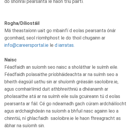
do shonraí pearsanta le haon tríú páirtí.
Rogha/Díliostáil
Má theastaíonn uait go mbainfí d eolas pearsanta ónár
gcomhaid, seol ríomhphost le do thoil chugainn ar
info@careersportal.ie
le
d iarratas.
Naisc
Féadfaidh an suíomh seo naisc a sholáthar le suímh eile.
Féadfaidh polasaithe príobháideachta ar na suímh seo a
bheith éagsúil uathu sin ar shuíomh gréasáin saoloibre.ie,
agus comhairlímid duit athbhreithniú a dhéanamh ar
pholasaithe atá ar na suímh eile sula gcuireann tú d eolas
pearsanta ar fáil. Cé go ndearnadh gach cúram ardcháilíocht
agus ardchaighdeán na suíomh a bhfuil nasc againn leo a
chinntiú, ní ghlacfaidh saoloibre.ie le haon fhreagracht as
ábhar na suíomh sin.