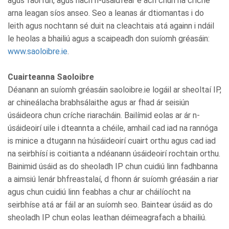
agus faoi rún, agus nach n-úsáidfear é ach chun na críche
arna leagan síos anseo. Seo a leanas ár dtiomantas i do
leith agus nochtann sé duit na cleachtais atá againn i ndáil
le heolas a bhailiú agus a scaipeadh don suíomh gréasáin:
www.saoloibre.ie
.
Cuairteanna Saoloibre
Déanann an suíomh gréasáin saoloibre.ie logáil ar sheoltaí IP,
ar chineálacha brabhsálaithe agus ar fhad ár seisiún
úsáideora chun críche riaracháin. Bailímid eolas ar ár n-
úsáideoirí uile i dteannta a chéile, amhail cad iad na rannóga
is minice a dtugann na húsáideoirí cuairt orthu agus cad iad
na seirbhísí is coitianta a ndéanann úsáideoirí rochtain orthu.
Bainimid úsáid as do sheoladh IP chun cuidiú linn fadhbanna
a aimsiú lenár bhfreastalaí, d fhonn ár suíomh gréasáin a riar
agus chun cuidiú linn feabhas a chur ar cháilíocht na
seirbhíse atá ar fáil ar an suíomh seo. Baintear úsáid as do
sheoladh IP chun eolas leathan déimeagrafach a bhailiú.