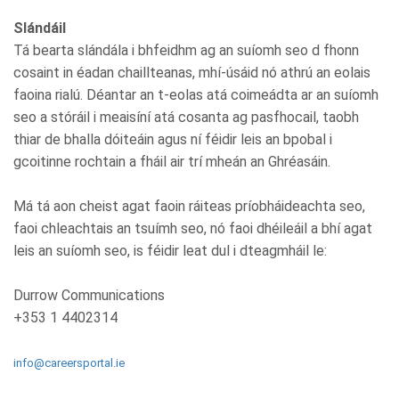
Slándáil
Tá bearta slándála i bhfeidhm ag an suíomh seo d fhonn
cosaint in éadan chaillteanas, mhí-úsáid nó athrú an eolais
faoina rialú. Déantar an t-eolas atá coimeádta ar an suíomh
seo a stóráil i meaisíní atá cosanta ag pasfhocail, taobh
thiar de bhalla dóiteáin agus ní féidir leis an bpobal i
gcoitinne rochtain a fháil air trí mheán an Ghréasáin.
Má tá aon cheist agat faoin ráiteas príobháideachta seo,
faoi chleachtais an tsuímh seo, nó faoi dhéileáil a bhí agat
leis an suíomh seo, is féidir leat dul i dteagmháil le:
Durrow Communications
+353 1 4402314
info@careersportal.ie