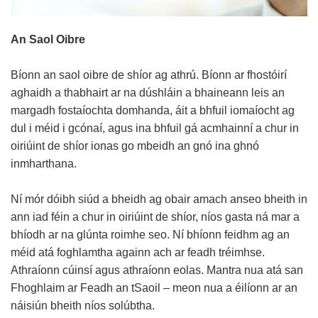
An Saol Oibre
Bíonn an saol oibre de shíor ag athrú. Bíonn ar fhostóirí
aghaidh a thabhairt ar na dúshláin a bhaineann leis an
margadh fostaíochta domhanda, áit a bhfuil iomaíocht ag
dul i méid i gcónaí, agus ina bhfuil gá acmhainní a chur in
oiriúint de shíor ionas go mbeidh an gnó ina ghnó
inmharthana.
Ní mór dóibh siúd a bheidh ag obair amach anseo bheith in
ann iad féin a chur in oiriúint de shíor, níos gasta ná mar a
bhíodh ar na glúnta roimhe seo. Ní bhíonn feidhm ag an
méid atá foghlamtha againn ach ar feadh tréimhse.
Athraíonn cúinsí agus athraíonn eolas. Mantra nua atá san
Fhoghlaim ar Feadh an tSaoil – meon nua a éilíonn ar an
náisiún bheith níos solúbtha.