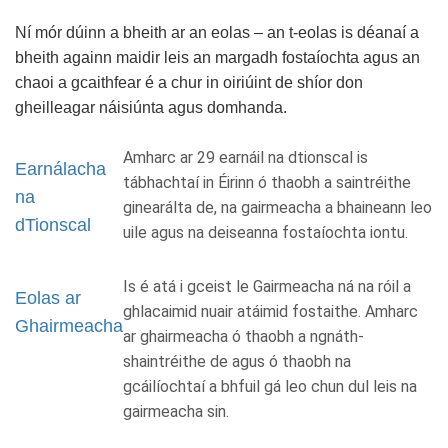
Ní mór dúinn a bheith ar an eolas – an t-eolas is déanaí a
bheith againn maidir leis an margadh fostaíochta agus an
chaoi a gcaithfear é a chur in oiriúint de shíor don
gheilleagar náisiúnta agus domhanda.
Amharc ar 29 earnáil na dtionscal is
Earnálacha
tábhachtaí in Éirinn ó thaobh a saintréithe
na
ginearálta de, na gairmeacha a bhaineann leo
dTionscal
uile agus na deiseanna fostaíochta iontu.
Is é atá i gceist le Gairmeacha ná na róil a
Eolas ar
ghlacaimid nuair atáimid fostaithe. Amharc
Ghairmeacha
ar ghairmeacha ó thaobh a ngnáth-
shaintréithe de agus ó thaobh na
gcáilíochtaí a bhfuil gá leo chun dul leis na
gairmeacha sin.