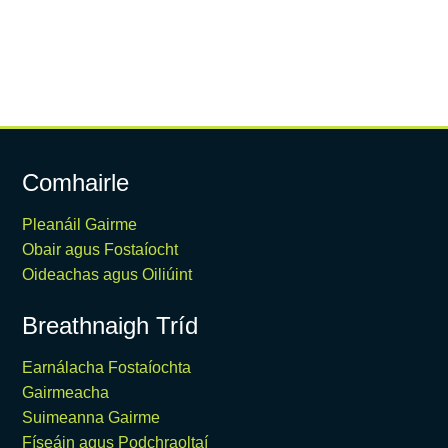
Comhairle
Pleanáil Gairme
Obair agus Fostaíocht
Oideachas agus Oiliúint
Breathnaigh Tríd
Earnálacha Fostaíochta
Gairmeacha
Suimeanna Gairme
Físeáin agus Podchraoltaí