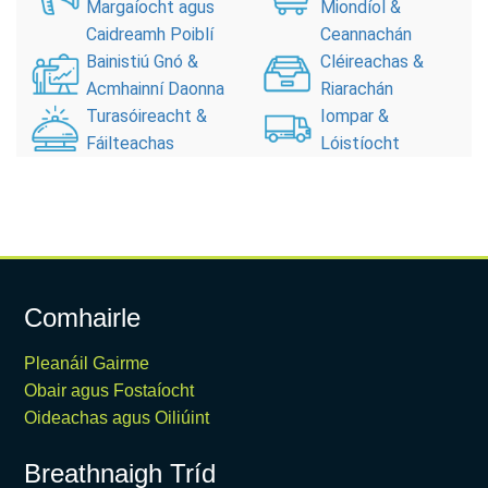
Margaíocht agus
Miondíol &
Caidreamh Poiblí
Ceannachán
Bainistiú Gnó &
Cléireachas &
Acmhainní Daonna
Riarachán
Turasóireacht &
Iompar &
Fáilteachas
Lóistíocht
Comhairle
Pleanáil Gairme
Obair agus Fostaíocht
Oideachas agus Oiliúint
Breathnaigh Tríd