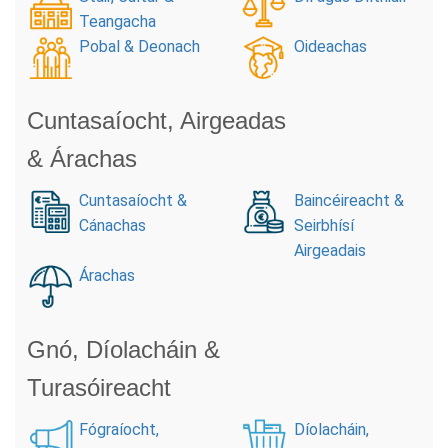
Teangacha
Pobal & Deonach
Oideachas
Cuntasaíocht, Airgeadas
& Árachas
Cuntasaíocht &
Baincéireacht &
Cánachas
Seirbhísí
Airgeadais
Árachas
Gnó, Díolacháin &
Turasóireacht
Fógraíocht,
Díolacháin,