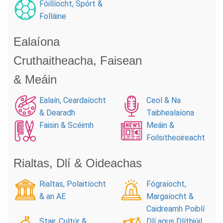
Fóillíocht, Spórt &
Folláine
Ealaíona
Cruthaitheacha, Faisean
& Meáin
Ealaín, Ceardaíocht
Ceol & Na
& Dearadh
Taibhealaíona
Faisin & Scéimh
Meáin &
Foilsitheoireacht
Rialtas, Dlí & Oideachas
Rialtas, Polaitíocht
Fógraíocht,
& an AE
Margaíocht &
Caidreamh Poiblí
Stair, Cultúr &
Dlí agus Dlíthiúil