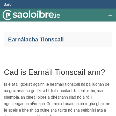
Baile
Earnálacha Tionscail
Cad is Earnáil Tionscail ann?
Is é atá i gceist againn le hearnáil tionscail ná bailiúchán de
na gairmeacha go léir a bhfuil cosúlachtaí eatarthu, mar
shampla, an cineál oibre a dhéanann siad nó a ról i
ngeilleagar na hÉireann. Go minic tosaíonn an rogha ghairme
le spéis a bheith ag duine sna táirgí nó sna seirbhísí atá á