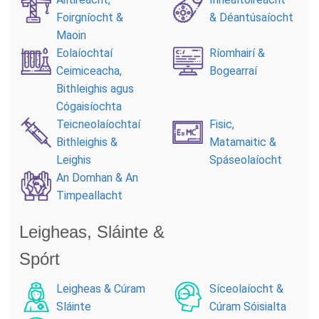
Foirgníocht &
& Déantúsaíocht
Maoin
Eolaíochtaí
Ríomhairí &
Ceimiceacha,
Bogearraí
Bithleighis agus
Cógaisíochta
Teicneolaíochtaí
Fisic,
Bithleighis &
Matamaitic &
Leighis
Spáseolaíocht
An Domhan & An
Timpeallacht
Leigheas, Sláinte &
Spórt
Leigheas & Cúram
Síceolaíocht &
Sláinte
Cúram Sóisialta