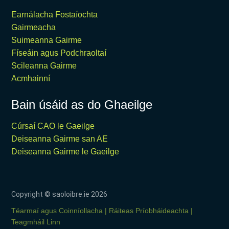
Earnálacha Fostaíochta
Gairmeacha
Suimeanna Gairme
Físeáin agus Podchraoltaí
Scileanna Gairme
Acmhainní
Bain úsáid as do Ghaeilge
Cúrsaí CAO le Gaeilge
Deiseanna Gairme san AE
Deiseanna Gairme le Gaeilge
Copyright © saoloibre.ie
2026
Téarmaí agus Coinníollacha
Ráiteas Príobháideachta
Teagmháil Linn