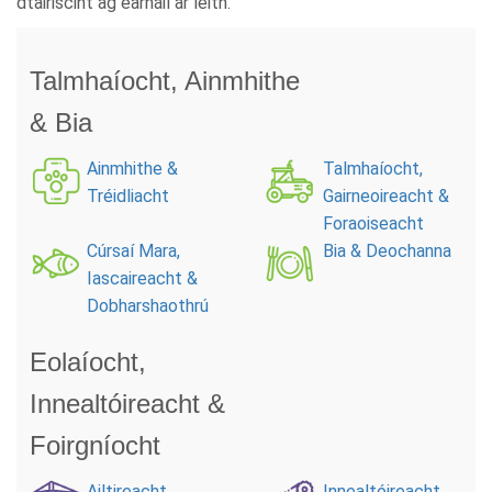
dtairiscint ag earnáil ar leith.
Talmhaíocht, Ainmhithe
& Bia
Ainmhithe &
Talmhaíocht,
Tréidliacht
Gairneoireacht &
Foraoiseacht
Cúrsaí Mara,
Bia & Deochanna
Iascaireacht &
Dobharshaothrú
Eolaíocht,
Innealtóireacht &
Foirgníocht
Ailtireacht,
Innealtóireacht