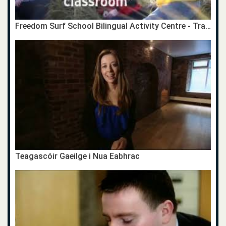
Freedom Surf School Bilingual Activity Centre - Tramore
Teagascóir Gaeilge i Nua Eabhrac