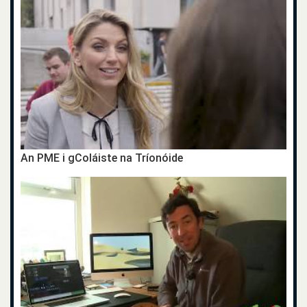
An PME i gColáiste na Tríonóide