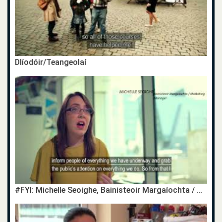
Dlíodóir/Teangeolaí
#FYI: Michelle Seoighe, Bainisteoir Margaíochta / Marketing Manager