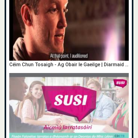
Céim Chun Tosaigh - Ag Obair le Gaeilge | Diarmaid Murtagh - Aisteoir