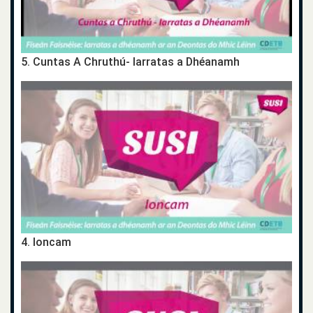
5. Cuntas A Chruthú- Iarratas a Dhéanamh
4. Ioncam