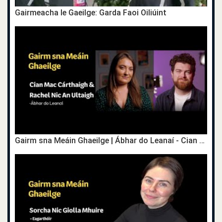
Gairmeacha le Gaeilge: Garda Faoi Oiliúint
Gairm sna Meáin Ghaeilge | Ábhar do Leanaí - Cian Mac Carthaigh & Rachel Nic An Ultaigh | TG4