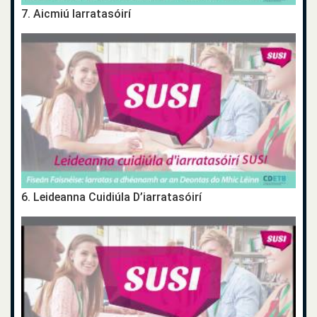
7. Aicmiú Iarratasóirí
6. Leideanna Cuidiúla D’iarratasóirí