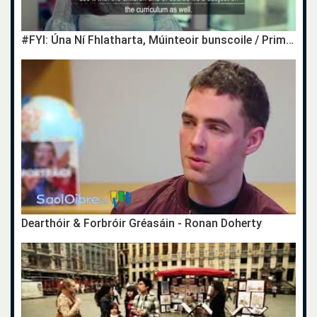
#FYI: Úna Ní Fhlatharta, Múinteoir bunscoile / Primary School Teacher
Dearthóir & Forbróir Gréasáin - Ronan Doherty