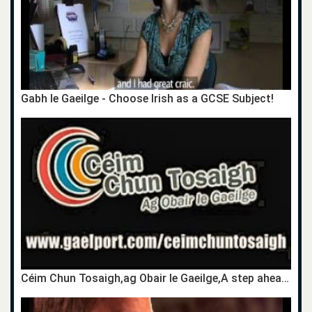
Gabh le Gaeilge - Choose Irish as a GCSE Subject!
Céim Chun Tosaigh,ag Obair le Gaeilge,A step ahead,Working with the Irish language,TG4,career,gairm