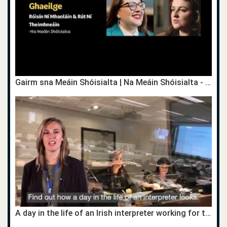
Gairm sna Meáin Shóisialta | Na Meáin Shóisialta - Róisín Ní Mhaoláin & Rút Ní Theimhneáin | TG4
A day in the life of an Irish interpreter working for the EU institutions