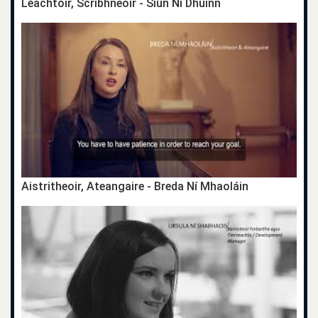
Léachtóir, Scríbhneoir - Siún Ní Dhuinn
Aistritheoir, Ateangaire - Breda Ní Mhaoláin