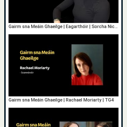
Gairm sna Meáin Ghaeilge | Eagarthóir | Sorcha Nic Giolla Mhuire | TG4
Gairm sna Meáin Ghaeilge | Rachael Moriarty | TG4