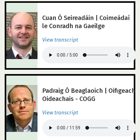
Cuan Ó Seireadáin | Coimeádaí
le Conradh na Gaeilge
View transcript
Padraig Ó Beaglaoich | Oifigeach
Oideachais - COGG
View transcript