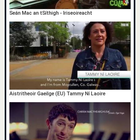
Seán Mac an tSíthigh - Iriseoireacht
Aistritheoir Gaeilge (EU) Tammy Ní Laoire