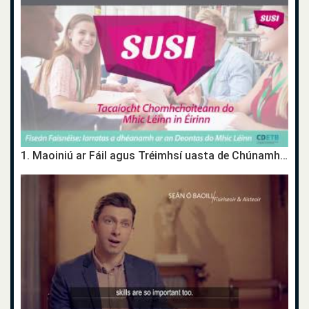
1. Maoiniú ar Fáil agus Tréimhsí uasta de Chúnamh Deontais