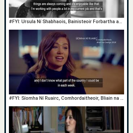
#FYI: Ursula Ní Shabhaois, Bainisteoir Forbartha agus Timireachta / Development Manager
#FYI: Síomha Ní Ruairc, Comhordaitheoir, Bliain na Gaeilge 2018