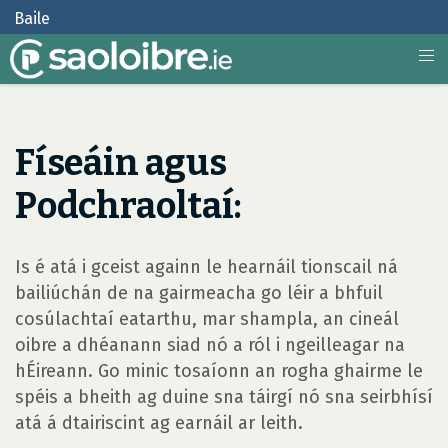
Baile
Físeáin agus
Podchraoltaí:
Is é atá i gceist againn le hearnáil tionscail ná
bailiúchán de na gairmeacha go léir a bhfuil
cosúlachtaí eatarthu, mar shampla, an cineál
oibre a dhéanann siad nó a ról i ngeilleagar na
hÉireann. Go minic tosaíonn an rogha ghairme le
spéis a bheith ag duine sna táirgí nó sna seirbhísí
atá á dtairiscint ag earnáil ar leith.