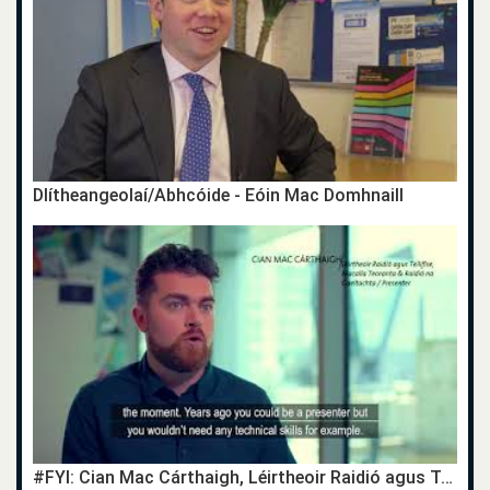
Dlítheangeolaí/Abhcóide - Eóin Mac Domhnaill
#FYI: Cian Mac Cárthaigh, Léirtheoir Raidió agus Teilifíse / Radio and Television Producer