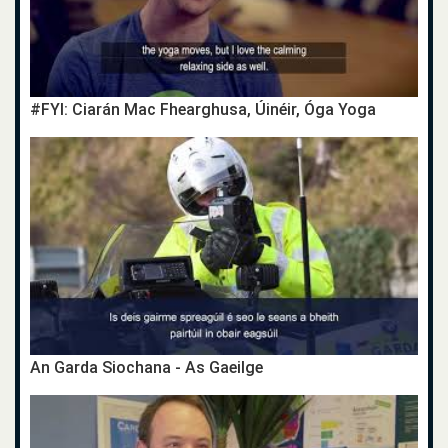
#FYI: Ciarán Mac Fhearghusa, Úinéir, Óga Yoga
An Garda Siochana - As Gaeilge