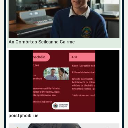
An Comórtas Scileanna Gairme
poistphoiblí.ie