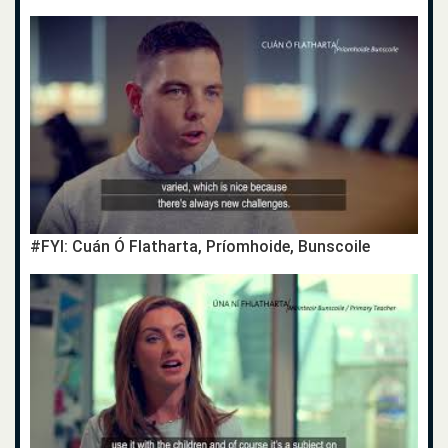
#FYI: Cuán Ó Flatharta, Príomhoide, Bunscoile