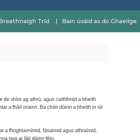
Breathnaigh Tríd
| Bain úsáid as do Ghaeilge
re de shíor ag athrú, agus caithfimid a bheith
ar a fháil orainn. Ba chóir dúinn a bheith in iúl
r a fhoghlaimímid, fásaimid agus athraímid.
a nua ar fáil dúinn féin.