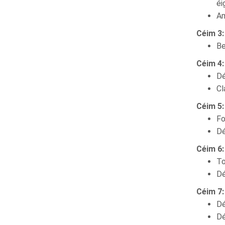
éi
Am
Céim 3:
Be
Céim 4:
Dé
Cl
Céim 5:
Fo
Dé
Céim 6:
To
Dé
Céim 7:
Dé
Dé