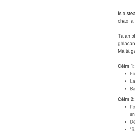
Is aiste
chaoi a 
Tá an ph
ghlacann
Má tá ga
Céim 1
Fo
La
Ba
Céim 2:
Fo
an
Dé
"B