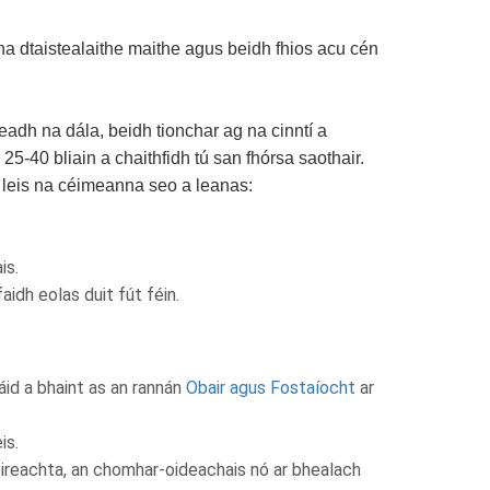
ina dtaistealaithe maithe agus beidh fhios acu cén
adh na dála, beidh tionchar ag na cinntí a
25-40 bliain a chaithfidh tú san fhórsa saothair.
ú leis na céimeanna seo a leanas:
is.
aidh eolas duit fút féin.
áid a bhaint as an rannán
Obair agus Fostaíocht
ar
is.
óireachta, an chomhar-oideachais nó ar bhealach