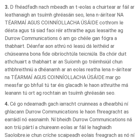
3.
D fhéadfadh nach mbeadh an t-eolas a chuirtear ar fáil ar
leathanaigh an tsuímh ghréasáin seo, lena n-áirítear NA
TÉARMAÍ AGUS COINNÍOLLACHA ÚSÁIDE cothrom le
déata agus tá siad faoi réir athraithe agus leasaithe ag
Durrow Communications ó am go chéile gan fógra a
thabhairt. Déanfar aon athrú nó leasú dá leithéid ar
chúiseanna bona fide oibríochtúla teicniúla. Ba chóir duit
athchuairt a thabhairt ar an Suíomh go tréimhsiúil chun
athbhreithniú a dhéanamh ar an eolas reatha lena n-áirítear
na TÉARMAÍ AGUS COINNÍOLLACHA ÚSÁIDE mar go
measfar go bhfuil tú tar éis glacadh le haon athruithe má
leanann tú ort ag rochtain an tsuímh ghréasáin seo.
4.
Cé go ndearnadh gach iarracht cruinneas a dhearbhú ní
ghlacann Durrow Communications le haon fhreagracht as
earráidí nó easnaimh. Ní bheidh Durrow Communications ná
aon tríú páirtí a chuireann eolas ar fáil le haghaidh
Saoloibre.ie chun críche scaipeadh eolais freagrach as nó ní