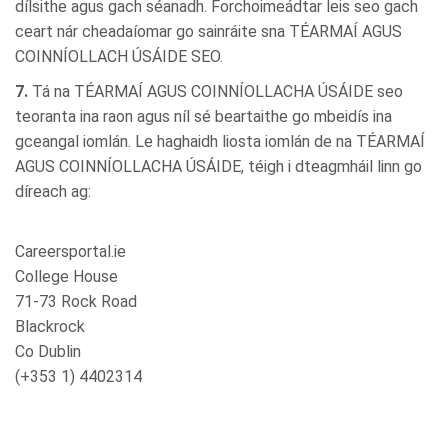
dílsithe agus gach séanadh. Forchoimeádtar leis seo gach
ceart nár cheadaíomar go sainráite sna TÉARMAÍ AGUS
COINNÍOLLACH ÚSÁIDE SEO.
7.
Tá na TÉARMAÍ AGUS COINNÍOLLACHA ÚSÁIDE seo
teoranta ina raon agus níl sé beartaithe go mbeidís ina
gceangal iomlán. Le haghaidh liosta iomlán de na TÉARMAÍ
AGUS COINNÍOLLACHA ÚSÁIDE, téigh i dteagmháil linn go
díreach ag:
Careersportal.ie
College House
71-73 Rock Road
Blackrock
Co Dublin
(+353 1) 4402314