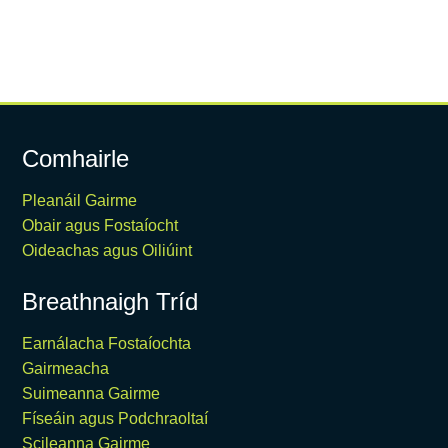
Comhairle
Pleanáil Gairme
Obair agus Fostaíocht
Oideachas agus Oiliúint
Breathnaigh Tríd
Earnálacha Fostaíochta
Gairmeacha
Suimeanna Gairme
Físeáin agus Podchraoltaí
Scileanna Gairme