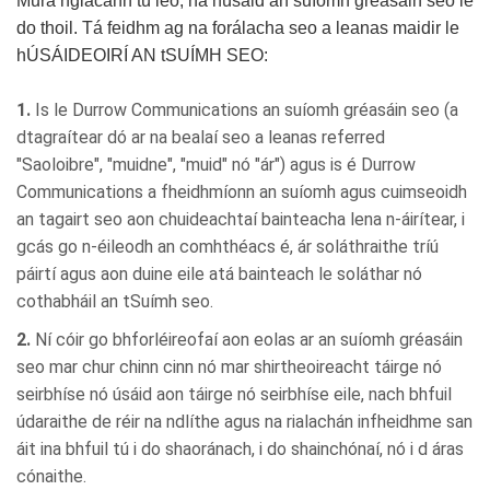
Mura nglacann tú leo, ná húsáid an suíomh gréasáin seo le
do thoil. Tá feidhm ag na forálacha seo a leanas maidir le
hÚSÁIDEOIRÍ AN tSUÍMH SEO:
1.
Is le Durrow Communications an suíomh gréasáin seo (a
dtagraítear dó ar na bealaí seo a leanas referred
"Saoloibre", "muidne", "muid" nó "ár") agus is é Durrow
Communications a fheidhmíonn an suíomh agus cuimseoidh
an tagairt seo aon chuideachtaí bainteacha lena n-áirítear, i
gcás go n-éileodh an comhthéacs é, ár soláthraithe tríú
páirtí agus aon duine eile atá bainteach le soláthar nó
cothabháil an tSuímh seo.
2.
Ní cóir go bhforléireofaí aon eolas ar an suíomh gréasáin
seo mar chur chinn cinn nó mar shirtheoireacht táirge nó
seirbhíse nó úsáid aon táirge nó seirbhíse eile, nach bhfuil
údaraithe de réir na ndlíthe agus na rialachán infheidhme san
áit ina bhfuil tú i do shaoránach, i do shainchónaí, nó i d áras
cónaithe.