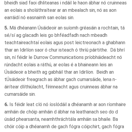
bheidh siad faoi dhliteanas i ndáil le haon ábhar nó cruinneas
an eolais a sholáthraítear ar an mbealach sin, nó as aon
earráidí nó easnaimh san eolas sin.
5.
Má dhéanann Úsáideoir an suíomh gréasáin a rochtain, tá
sé/sí ag glacadh leis go bhféadfadh nach mbeadh
teachtaireachtaí eolais agus post leictreonach a ghabhann
thar an Idirlíon saor ó chur isteach ó thríú páirtithe. Dá bhrí
sin, ní féidir le Durrow Communications príobháideacht nó
rúndacht eolais a ráthú, ar eolas é a bhaineann leis an
Úsáideoir a bheith ag gabháil thar an Idirlíon. Beidh an
tÚsáideoir freagrach as ábhar gach cumarsáide, lena n-
áirítear dlíthiúlacht, fírinneacht agus cruinneas ábhar na
cumarsáide sin.
6.
Is féidir leat cló nó íoslódáil a dhéanamh ar aon ríomhaire
amháin de chóip amháin d ábhar na leathanach seo do d
úsáid phearsanta, neamhthráchtála amháin sa bhaile. Ba
chóir cóip a dhéanamh de gach fógra cóipchirt, gach fógra