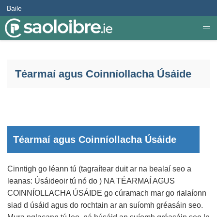
Baile
Téarmaí agus Coinníollacha Úsáide
Téarmaí agus Coinníollacha Úsáide
Cinntigh go léann tú (tagraítear duit ar na bealaí seo a
leanas: Úsáideoir tú nó do ) NA TÉARMAÍ AGUS
COINNÍOLLACHA ÚSÁIDE go cúramach mar go rialaíonn
siad d úsáid agus do rochtain ar an suíomh gréasáin seo.