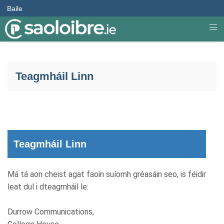
Baile
Teagmháil Linn
Teagmháil Linn
Má tá aon cheist agat faoin suíomh gréasáin seo, is féidir
leat dul i dteagmháil le:
Durrow Communications,