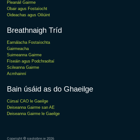
Pleanáil Gairme
Obair agus Fostaíocht
Oideachas agus Oiliúint
Breathnaigh Tríd
Earnálacha Fostaíochta
Gairmeacha
Suimeanna Gairme
Físeáin agus Podchraoltaí
Scileanna Gairme
Acmhainní
Bain úsáid as do Ghaeilge
Cúrsaí CAO le Gaeilge
Deiseanna Gairme san AE
Deiseanna Gairme le Gaeilge
Copyright © saoloibre.ie
2026