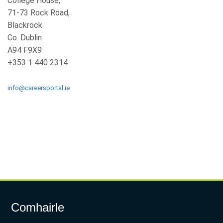
College House,
71-73 Rock Road,
Blackrock
Co. Dublin
A94 F9X9
+353 1 440 2314
info@careersportal.ie
Comhairle