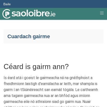
Baile
Cuardach gairme
Céard is gairm ann?
Is éard atá i gceist le gairmeacha ná na gnáthphoist a
fheidhmíonn laistigh d'earnálacha ar leith, mar shampla is
gairm í an tSiúinéireacht san earnáil tógála. Le caitheamh
ama tagann gairmeacha nua ar an bhfód agus imíonn
gairmeacha eile nó athraíonn siad go gairm nua. Nuair