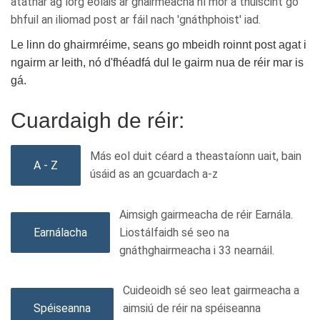
atáthar ag lorg eolais ar ghairmeacha ní mór a thuiscint go
bhfuil an iliomad post ar fáil nach 'gnáthphoist' iad.
Le linn do ghairmréime, seans go mbeidh roinnt post agat i
ngairm ar leith, nó d'fhéadfá dul le gairm nua de réir mar is
gá.
Cuardaigh de réir:
Más eol duit céard a theastaíonn uait, bain
A - Z
úsáid as an gcuardach a-z
Aimsigh gairmeacha de réir Earnála.
Earnálacha
Liostálfaidh sé seo na
gnáthghairmeacha i 33 nearnáil.
Cuideoidh sé seo leat gairmeacha a
Spéiseanna
aimsiú de réir na spéiseanna