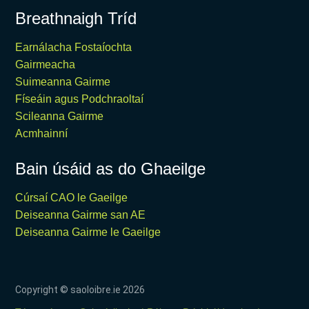
Breathnaigh Tríd
Earnálacha Fostaíochta
Gairmeacha
Suimeanna Gairme
Físeáin agus Podchraoltaí
Scileanna Gairme
Acmhainní
Bain úsáid as do Ghaeilge
Cúrsaí CAO le Gaeilge
Deiseanna Gairme san AE
Deiseanna Gairme le Gaeilge
Copyright © saoloibre.ie
2026