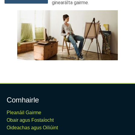
ginearálta gairme.
Comhairle
Pleanáil Gairme
Obair agus Fostaíocht
Oideachas agus Oiliúint