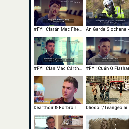
#FYI: Ciarán Mac Fhearghusa, Úinéir, Óga Yoga
#FYI: Cian Mac Cárthaigh, Léirtheoir Raidió agus Teilifíse / Radio and Television Producer
Dearthóir & Forbróir Gréasáin - Ronan Doherty
Dlíodóir/Teangeolaí