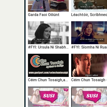
Garda Faoi Oiliúnt
#FYI: Ursula Ní Shabhaois, Bainisteoir Forbartha agus Timireachta / Development Manager
Céim Chun Tosaigh,ag Obair le Gaeilge,A step ahead,Working with the Irish language,TG4,career,gairm