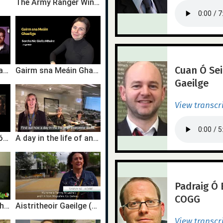
The Army Ranger Wing - Irish Defence Forces
Cuan Ó Sei
Gairm sna Meáin Ghaeilge | Ábhar do Leanaí - Cian Mac Carthaigh & Rachel Nic An Ultaigh | TG4
Gairm sna Meáin Ghaeilge | Eagarthóir | Sorcha Nic Giolla Mhuire | TG4
Gaeilge
View transcr
Gairm sna Meáin Shóisialta | Na Meáin Shóisialta - Róisín Ní Mhaoláin & Rút Ní Theimhneáin | TG4
A day in the life of an Irish interpreter working for the EU institutions
Padraig Ó 
COGG
Seán Mac an tSíthigh - Iriseoireacht
Aistritheoir Gaeilge (EU) Tammy Ní Laoire
View transcr