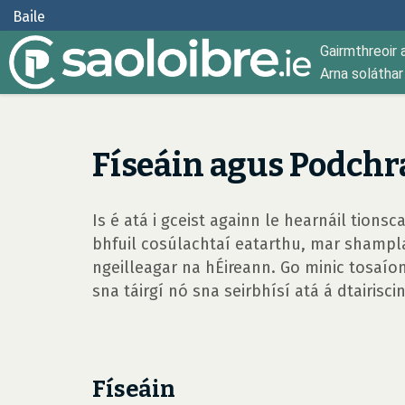
Baile
Gairmthreoir 
Arna solátha
Físeáin agus Podchra
Is é atá i gceist againn le hearnáil tions
bhfuil cosúlachtaí eatarthu, mar shampla,
ngeilleagar na hÉireann. Go minic tosaío
sna táirgí nó sna seirbhísí atá á dtairiscin
Físeáin