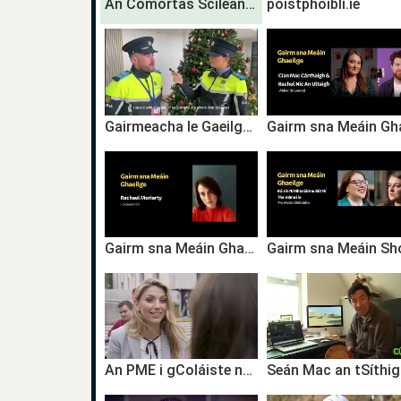
An Comórtas Scileanna Gairme
poistphoiblí.ie
Gairmeacha le Gaeilge: Garda Faoi Oiliúint
Gairm sna Meáin Ghaeilge | Rachael Moriarty | TG4
An PME i gColáiste na Tríonóide