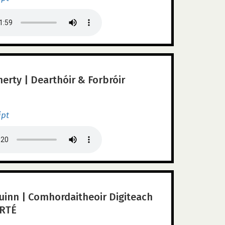
rty | Dearthóir & Forbróir
ipt
uinn | Comhordaitheoir Digiteach
 RTÉ