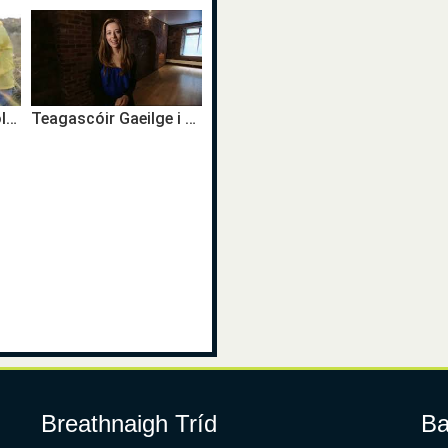
Freedom Surf School Bilingual Activity Centre - Tramore
Teagascóir Gaeilge i Nua Eabhrac
Breathnaigh Tríd
Ba