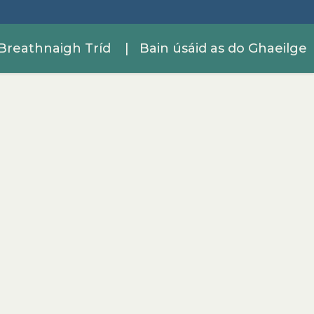
Breathnaigh Tríd
| Bain úsáid as do Ghaeilge