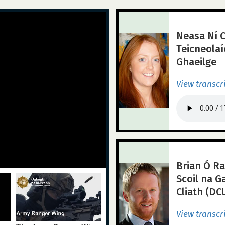
Neasa Ní C
Teicneola
Ghaeilge
View transcr
Brian Ó Ra
Scoil na G
Cliath (DCU
View transcr