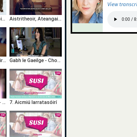
View transcr
Léachtóir, Scríbhneoir - Siún Ní Dhuinn
Aistritheoir, Ateangaire - Breda Ní Mhaoláin
#FYI: Síomha Ní Ruairc, Comhordaitheoir, Bliain na Gaeilge 2018
Gabh le Gaeilge - Choose Irish as a GCSE Subject!
Céim Chun Tosaigh - Ag Obair le Gaeilge | Diarmaid Murtagh - Aisteoir
7. Aicmiú Iarratasóirí