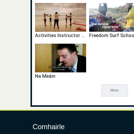
Activities Instructor Gaeilge
Na Meáin
More
Comhairle