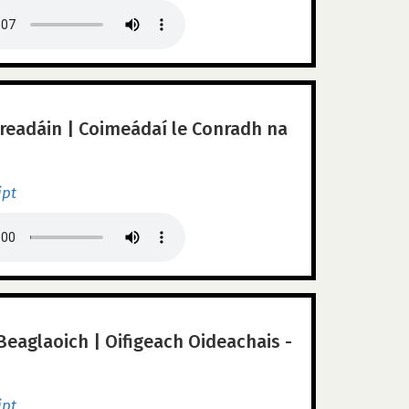
readáin | Coimeádaí le Conradh na
ipt
Beaglaoich | Oifigeach Oideachais -
ipt