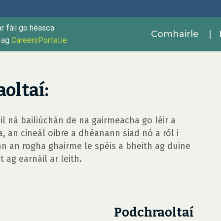
ar fáil go héasca
Comhairle
| 
r ag
CareersPortal.ie
oltaí:
cail ná bailiúchán de na gairmeacha go léir a
 an cineál oibre a dhéanann siad nó a ról i
nn an rogha ghairme le spéis a bheith ag duine
t ag earnáil ar leith.
Podchraoltaí