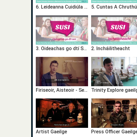
6. Leideanna Cuidiúla D’iarratasóirí
3. Oideachas go dtí Seo
2. Incháilitheacht
Firiseoir, Aisteoir - Seán Ó Baoil
Trinity Explore gaeil
Artist Gaeilge
Press Officer Gaeilg