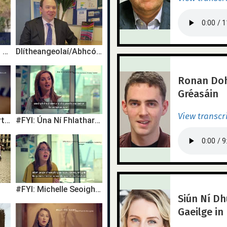
An Garda Siochana - As Gaeilge
Dlítheangeolaí/Abhcóide - Eóin Mac Domhnaill
Ronan Dohe
Gréasáin
View transcr
#FYI: Cuán Ó Flatharta, Príomhoide, Bunscoile
#FYI: Úna Ní Fhlatharta, Múinteoir bunscoile / Primary School Teacher
#FYI: Michelle Seoighe, Bainisteoir Margaíochta / Marketing Manager
Siún Ní Dh
Gaeilge in