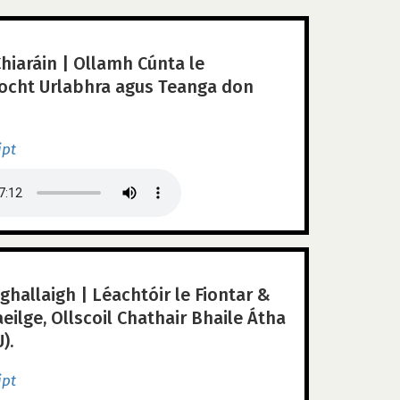
hiaráin | Ollamh Cúnta le
íocht Urlabhra agus Teanga don
ipt
ghallaigh | Léachtóir le Fiontar &
aeilge, Ollscoil Chathair Bhaile Átha
).
ipt