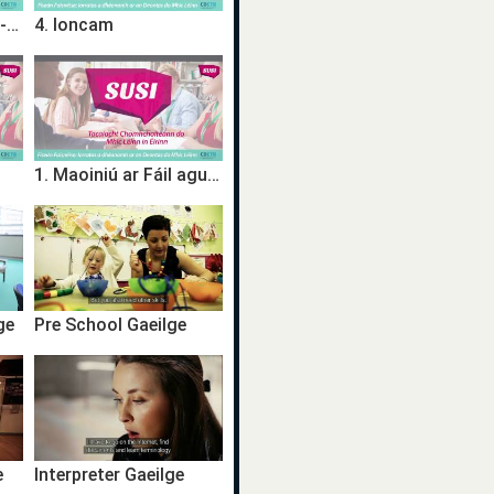
5. Cuntas A Chruthú- Iarratas a Dhéanamh
4. Ioncam
1. Maoiniú ar Fáil agus Tréimhsí uasta de Chúnamh Deontais
ge
Pre School Gaeilge
e
Interpreter Gaeilge